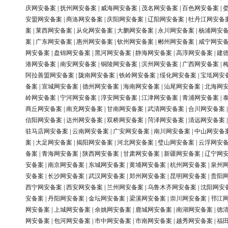
庆网安备案
|
抚州网安备案
|
威海网安备案
|
茂名网安备案
|
百色网安备案
|
安盟网安备案
|
商洛网安备案
|
庆阳网安备案
|
辽阳网安备案
|
牡丹江网安备
案
|
莱西网安备案
|
从化网安备案
|
大鹏网安备案
|
永川网安备案
|
杨浦网安
案
|
广东网安备案
|
惠州网安备案
|
钦州网安备案
|
郴州网安备案
|
咸宁网安
网安备案
|
盘锦网安备案
|
黑河网安备案
|
静海网安备案
|
高淳网安备案
|
建
港网安备案
|
南安网安备案
|
铜陵网安备案
|
滨州网安备案
|
广西网安备案
|
阿拉善盟网安备案
|
陇南网安备案
|
铁岭网安备案
|
绥化网安备案
|
宝坻网安
备案
|
宣城网安备案
|
德州网安备案
|
海南网安备案
|
汕尾网安备案
|
北海网
岭网安备案
|
宁河网安备案
|
淳安网安备案
|
江津网安备案
|
青浦网安备案
|
商丘网安备案
|
南充网安备案
|
甘南网安备案
|
武清网安备案
|
合川网安备案
信阳网安备案
|
达州网安备案
|
双桥网安备案
|
菏泽网安备案
|
清远网安备案
驻马店网安备案
|
云南网安备案
|
广安网安备案
|
南川网安备案
|
中山网安备
案
|
大足网安备案
|
揭阳网安备案
|
河北网安备案
|
璧山网安备案
|
云浮网安
备案
|
青海网安备案
|
陕西网安备案
|
甘肃网安备案
|
新疆网安备案
|
辽宁网
安备案
|
南京网安备案
|
东城网安备案
|
黄埔网安备案
|
杭州网安备案
|
泉州
安备案
|
长沙网安备案
|
武汉网安备案
|
郑州网安备案
|
昆明网安备案
|
贵阳
西宁网安备案
|
西安网安备案
|
兰州网安备案
|
乌鲁木齐网安备案
|
沈阳网安
安备案
|
丹阳网安备案
|
金坛网安备案
|
梁溪网安备案
|
崇川网安备案
|
邗江
网安备案
|
上城网安备案
|
余姚网安备案
|
鹿城网安备案
|
南湖网安备案
|
德
网安备案
|
包河网安备案
|
市中网安备案
|
市南网安备案
|
越秀网安备案
|
福