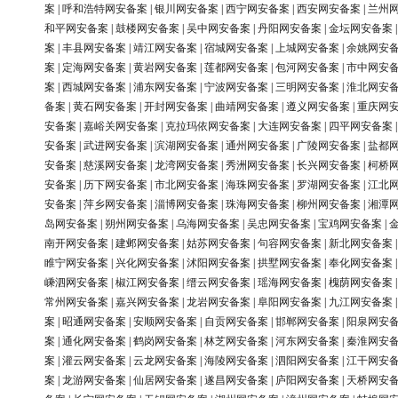
案
|
呼和浩特网安备案
|
银川网安备案
|
西宁网安备案
|
西安网安备案
|
兰州
和平网安备案
|
鼓楼网安备案
|
吴中网安备案
|
丹阳网安备案
|
金坛网安备案
案
|
丰县网安备案
|
靖江网安备案
|
宿城网安备案
|
上城网安备案
|
余姚网安
案
|
定海网安备案
|
黄岩网安备案
|
莲都网安备案
|
包河网安备案
|
市中网安
案
|
西城网安备案
|
浦东网安备案
|
宁波网安备案
|
三明网安备案
|
淮北网安
备案
|
黄石网安备案
|
开封网安备案
|
曲靖网安备案
|
遵义网安备案
|
重庆网
安备案
|
嘉峪关网安备案
|
克拉玛依网安备案
|
大连网安备案
|
四平网安备案
安备案
|
武进网安备案
|
滨湖网安备案
|
通州网安备案
|
广陵网安备案
|
盐都
安备案
|
慈溪网安备案
|
龙湾网安备案
|
秀洲网安备案
|
长兴网安备案
|
柯桥
安备案
|
历下网安备案
|
市北网安备案
|
海珠网安备案
|
罗湖网安备案
|
江北
安备案
|
萍乡网安备案
|
淄博网安备案
|
珠海网安备案
|
柳州网安备案
|
湘潭
岛网安备案
|
朔州网安备案
|
乌海网安备案
|
吴忠网安备案
|
宝鸡网安备案
|
南开网安备案
|
建邺网安备案
|
姑苏网安备案
|
句容网安备案
|
新北网安备案
睢宁网安备案
|
兴化网安备案
|
沭阳网安备案
|
拱墅网安备案
|
奉化网安备案
嵊泗网安备案
|
椒江网安备案
|
缙云网安备案
|
瑶海网安备案
|
槐荫网安备案
常州网安备案
|
嘉兴网安备案
|
龙岩网安备案
|
阜阳网安备案
|
九江网安备案
案
|
昭通网安备案
|
安顺网安备案
|
自贡网安备案
|
邯郸网安备案
|
阳泉网安
案
|
通化网安备案
|
鹤岗网安备案
|
林芝网安备案
|
河东网安备案
|
秦淮网安
案
|
灌云网安备案
|
云龙网安备案
|
海陵网安备案
|
泗阳网安备案
|
江干网安
案
|
龙游网安备案
|
仙居网安备案
|
遂昌网安备案
|
庐阳网安备案
|
天桥网安