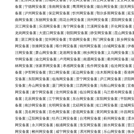
案
|
肥东网安备案
|
历城网安备案
|
李沧网安备案
|
白云网安备案
|
宝安网安
备案
|
宁德网安备案
|
淮南网安备案
|
鹰潭网安备案
|
烟台网安备案
|
韶关网
备案
|
泸州网安备案
|
保定网安备案
|
忻州网安备案
|
鄂尔多斯网安备案
|
延
曲网安备案
|
东丽网安备案
|
雨花台网安备案
|
润州网安备案
|
溧阳网安备案
滨江网安备案
|
乐清网安备案
|
海宁网安备案
|
兰溪网安备案
|
开化网安备案
龙岗网安备案
|
大渡口网安备案
|
朝阳网安备案
|
静安网安备案
|
昆山网安备
案
|
湛江网安备案
|
贺州网安备案
|
常德网安备案
|
荆门网安备案
|
新乡网安
网安备案
|
张掖网安备案
|
喀什网安备案
|
锦州网安备案
|
白城网安备案
|
伊
汪网安备案
|
萧山网安备案
|
龙港网安备案
|
桐乡网安备案
|
义乌网安备案
|
华网安备案
|
渝北网安备案
|
卢湾网安备案
|
南通网安备案
|
衢州网安备案
|
林网安备案
|
张家界网安备案
|
孝感网安备案
|
焦作网安备案
|
临沧网安备案
备案
|
伊犁网安备案
|
营口网安备案
|
延边网安备案
|
佳木斯网安备案
|
香港
安备案
|
东阳网安备案
|
临海网安备案
|
景宁网安备案
|
庐江网安备案
|
济阳
安备案
|
舟山网安备案
|
厦门网安备案
|
江西网安备案
|
马鞍山网安备案
|
宜
网安备案
|
遂宁网安备案
|
沧州网安备案
|
临汾网安备案
|
乌兰察布网安备案
备案
|
北辰网安备案
|
江宁网安备案
|
东台网安备案
|
富阳网安备案
|
平阳网
备案
|
南沙网安备案
|
光明网安备案
|
北碚网安备案
|
虹口网安备案
|
盐城网
备案
|
茂名网安备案
|
百色网安备案
|
娄底网安备案
|
黄冈网安备案
|
许昌网
安备案
|
辽阳网安备案
|
牡丹江网安备案
|
台湾网安备案
|
蓟州网安备案
|
溧
网安备案
|
永川网安备案
|
杨浦网安备案
|
淮安网安备案
|
丽水网安备案
|
晋
网安备案
|
郴州网安备案
|
咸宁网安备案
|
漯河网安备案
|
乐山网安备案
|
衡