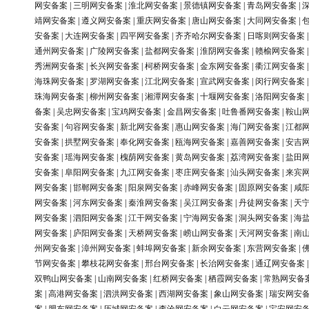
网安备案
|
三明网安备案
|
淮北网安备案
|
景德镇网安备案
|
青岛网安备案
|
靖网安备案
|
遵义网安备案
|
重庆网安备案
|
唐山网安备案
|
大同网安备案
|
安备案
|
大连网安备案
|
四平网安备案
|
齐齐哈尔网安备案
|
日喀则网安备案
通州网安备案
|
广陵网安备案
|
盐都网安备案
|
淮阴网安备案
|
赣榆网安备案
秀洲网安备案
|
长兴网安备案
|
柯桥网安备案
|
金东网安备案
|
衢江网安备案
海珠网安备案
|
罗湖网安备案
|
江北网安备案
|
宣武网安备案
|
闵行网安备案
珠海网安备案
|
柳州网安备案
|
湘潭网安备案
|
十堰网安备案
|
洛阳网安备案
备案
|
吴忠网安备案
|
宝鸡网安备案
|
金昌网安备案
|
吐鲁番网安备案
|
鞍山
安备案
|
句容网安备案
|
新北网安备案
|
惠山网安备案
|
海门网安备案
|
江都
安备案
|
拱墅网安备案
|
奉化网安备案
|
瓯海网安备案
|
嘉善网安备案
|
安吉
安备案
|
瑶海网安备案
|
槐荫网安备案
|
黄岛网安备案
|
荔湾网安备案
|
盐田
安备案
|
阜阳网安备案
|
九江网安备案
|
枣庄网安备案
|
汕头网安备案
|
来宾
网安备案
|
邯郸网安备案
|
阳泉网安备案
|
赤峰网安备案
|
固原网安备案
|
咸
网安备案
|
河东网安备案
|
秦淮网安备案
|
吴江网安备案
|
丹徒网安备案
|
天
网安备案
|
泗阳网安备案
|
江干网安备案
|
宁海网安备案
|
洞头网安备案
|
海
网安备案
|
庐阳网安备案
|
天桥网安备案
|
崂山网安备案
|
天河网安备案
|
南
州网安备案
|
漳州网安备案
|
蚌埠网安备案
|
新余网安备案
|
东营网安备案
|
节网安备案
|
攀枝花网安备案
|
邢台网安备案
|
长治网安备案
|
通辽网安备案
双鸭山网安备案
|
山南网安备案
|
红桥网安备案
|
栖霞网安备案
|
常熟网安备
案
|
高港网安备案
|
泗洪网安备案
|
西湖网安备案
|
象山网安备案
|
瑞安网安