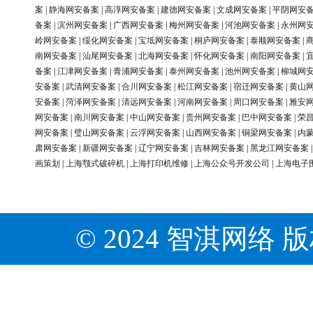
案
|
静海网安备案
|
高淳网安备案
|
建德网安备案
|
文成网安备案
|
平阴网安
备案
|
滨州网安备案
|
广西网安备案
|
梅州网安备案
|
河池网安备案
|
永州网
岭网安备案
|
绥化网安备案
|
宝坻网安备案
|
桐庐网安备案
|
泰顺网安备案
|
南网安备案
|
汕尾网安备案
|
北海网安备案
|
怀化网安备案
|
南阳网安备案
|
备案
|
江津网安备案
|
青浦网安备案
|
泰州网安备案
|
池州网安备案
|
柳城网
安备案
|
武清网安备案
|
合川网安备案
|
松江网安备案
|
宿迁网安备案
|
黄山
安备案
|
菏泽网安备案
|
清远网安备案
|
河南网安备案
|
周口网安备案
|
雅安
网安备案
|
南川网安备案
|
中山网安备案
|
贵州网安备案
|
巴中网安备案
|
荣
网安备案
|
璧山网安备案
|
云浮网安备案
|
山西网安备案
|
铜梁网安备案
|
内
肃网安备案
|
新疆网安备案
|
辽宁网安备案
|
吉林网安备案
|
黑龙江网安备案
画策划
|
上海颚式破碎机
|
上海打印机维修
|
上海公众号开发公司
|
上海电子
© 2024 智淇网络 版权所有