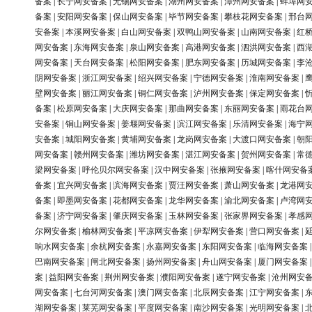
备案
|
长宁网安备案
|
无锡网安备案
|
湖州网安备案
|
漳州网安备案
|
蚌埠网
备案
|
安阳网安备案
|
保山网安备案
|
毕节网安备案
|
攀枝花网安备案
|
邢台
安备案
|
本溪网安备案
|
白山网安备案
|
双鸭山网安备案
|
山南网安备案
|
红
网安备案
|
东海网安备案
|
泉山网安备案
|
高港网安备案
|
泗洪网安备案
|
西
网安备案
|
天台网安备案
|
松阳网安备案
|
肥东网安备案
|
历城网安备案
|
李
阴网安备案
|
浙江网安备案
|
绍兴网安备案
|
宁德网安备案
|
淮南网安备案
|
壁网安备案
|
丽江网安备案
|
铜仁网安备案
|
泸州网安备案
|
保定网安备案
|
备案
|
松原网安备案
|
大庆网安备案
|
那曲网安备案
|
东丽网安备案
|
雨花台
安备案
|
铜山网安备案
|
姜堰网安备案
|
滨江网安备案
|
乐清网安备案
|
海宁
安备案
|
城阳网安备案
|
黄埔网安备案
|
龙岗网安备案
|
大渡口网安备案
|
朝
网安备案
|
赣州网安备案
|
潍坊网安备案
|
湛江网安备案
|
贺州网安备案
|
常
梁网安备案
|
呼伦贝尔网安备案
|
汉中网安备案
|
张掖网安备案
|
喀什网安备
备案
|
宜兴网安备案
|
滨海网安备案
|
贾汪网安备案
|
萧山网安备案
|
龙港网
备案
|
即墨网安备案
|
花都网安备案
|
龙华网安备案
|
渝北网安备案
|
卢湾网
备案
|
济宁网安备案
|
肇庆网安备案
|
玉林网安备案
|
张家界网安备案
|
孝感
尔网安备案
|
榆林网安备案
|
平凉网安备案
|
伊犁网安备案
|
营口网安备案
|
响水网安备案
|
余杭网安备案
|
永嘉网安备案
|
东阳网安备案
|
临海网安备案
巴南网安备案
|
闸北网安备案
|
扬州网安备案
|
舟山网安备案
|
厦门网安备案
案
|
益阳网安备案
|
荆州网安备案
|
濮阳网安备案
|
遂宁网安备案
|
沧州网安
网安备案
|
七台河网安备案
|
澳门网安备案
|
北辰网安备案
|
江宁网安备案
|
湖网安备案
|
莱芜网安备案
|
平度网安备案
|
南沙网安备案
|
光明网安备案
|