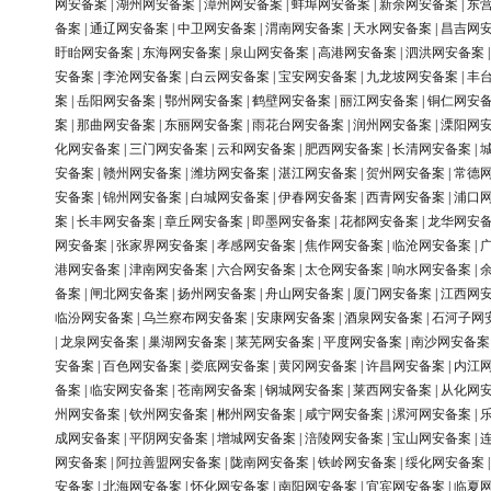
网安备案
|
湖州网安备案
|
漳州网安备案
|
蚌埠网安备案
|
新余网安备案
|
东
备案
|
通辽网安备案
|
中卫网安备案
|
渭南网安备案
|
天水网安备案
|
昌吉网
盱眙网安备案
|
东海网安备案
|
泉山网安备案
|
高港网安备案
|
泗洪网安备案
安备案
|
李沧网安备案
|
白云网安备案
|
宝安网安备案
|
九龙坡网安备案
|
丰
案
|
岳阳网安备案
|
鄂州网安备案
|
鹤壁网安备案
|
丽江网安备案
|
铜仁网安
案
|
那曲网安备案
|
东丽网安备案
|
雨花台网安备案
|
润州网安备案
|
溧阳网
化网安备案
|
三门网安备案
|
云和网安备案
|
肥西网安备案
|
长清网安备案
|
安备案
|
赣州网安备案
|
潍坊网安备案
|
湛江网安备案
|
贺州网安备案
|
常德
安备案
|
锦州网安备案
|
白城网安备案
|
伊春网安备案
|
西青网安备案
|
浦口
案
|
长丰网安备案
|
章丘网安备案
|
即墨网安备案
|
花都网安备案
|
龙华网安
网安备案
|
张家界网安备案
|
孝感网安备案
|
焦作网安备案
|
临沧网安备案
|
港网安备案
|
津南网安备案
|
六合网安备案
|
太仓网安备案
|
响水网安备案
|
备案
|
闸北网安备案
|
扬州网安备案
|
舟山网安备案
|
厦门网安备案
|
江西网
临汾网安备案
|
乌兰察布网安备案
|
安康网安备案
|
酒泉网安备案
|
石河子网
|
龙泉网安备案
|
巢湖网安备案
|
莱芜网安备案
|
平度网安备案
|
南沙网安备案
安备案
|
百色网安备案
|
娄底网安备案
|
黄冈网安备案
|
许昌网安备案
|
内江
备案
|
临安网安备案
|
苍南网安备案
|
钢城网安备案
|
莱西网安备案
|
从化网
州网安备案
|
钦州网安备案
|
郴州网安备案
|
咸宁网安备案
|
漯河网安备案
|
成网安备案
|
平阴网安备案
|
增城网安备案
|
涪陵网安备案
|
宝山网安备案
|
网安备案
|
阿拉善盟网安备案
|
陇南网安备案
|
铁岭网安备案
|
绥化网安备案
安备案
|
北海网安备案
|
怀化网安备案
|
南阳网安备案
|
宜宾网安备案
|
临夏