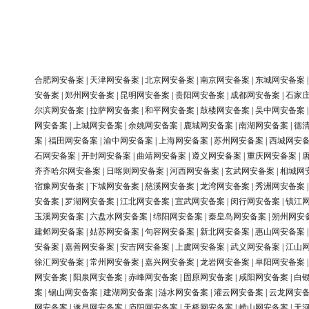
合肥网安备案
|
天津网安备案
|
北京网安备案
|
南京网安备案
|
东城网安备案
安备案
|
郑州网安备案
|
昆明网安备案
|
贵阳网安备案
|
成都网安备案
|
石家
尔滨网安备案
|
拉萨网安备案
|
和平网安备案
|
鼓楼网安备案
|
吴中网安备案
网安备案
|
上城网安备案
|
余姚网安备案
|
鹿城网安备案
|
南湖网安备案
|
德
案
|
福田网安备案
|
渝中网安备案
|
上海网安备案
|
苏州网安备案
|
西城网安
石网安备案
|
开封网安备案
|
曲靖网安备案
|
遵义网安备案
|
重庆网安备案
|
齐齐哈尔网安备案
|
日喀则网安备案
|
河西网安备案
|
玄武网安备案
|
相城网
宿豫网安备案
|
下城网安备案
|
慈溪网安备案
|
龙湾网安备案
|
秀洲网安备案
安备案
|
罗湖网安备案
|
江北网安备案
|
宣武网安备案
|
闵行网安备案
|
镇江
玉溪网安备案
|
六盘水网安备案
|
绵阳网安备案
|
秦皇岛网安备案
|
朔州网安
建邺网安备案
|
姑苏网安备案
|
句容网安备案
|
新北网安备案
|
惠山网安备案
安备案
|
嘉善网安备案
|
安吉网安备案
|
上虞网安备案
|
武义网安备案
|
江山
徐汇网安备案
|
常州网安备案
|
嘉兴网安备案
|
龙岩网安备案
|
阜阳网安备案
网安备案
|
阳泉网安备案
|
赤峰网安备案
|
固原网安备案
|
咸阳网安备案
|
白
案
|
锡山网安备案
|
建湖网安备案
|
涟水网安备案
|
灌云网安备案
|
云龙网安
网安备案
|
遂昌网安备案
|
庐阳网安备案
|
天桥网安备案
|
崂山网安备案
|
天