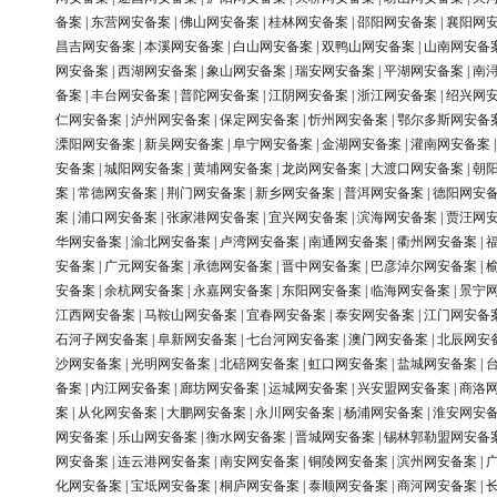
备案
|
东营网安备案
|
佛山网安备案
|
桂林网安备案
|
邵阳网安备案
|
襄阳网
昌吉网安备案
|
本溪网安备案
|
白山网安备案
|
双鸭山网安备案
|
山南网安备
网安备案
|
西湖网安备案
|
象山网安备案
|
瑞安网安备案
|
平湖网安备案
|
南
备案
|
丰台网安备案
|
普陀网安备案
|
江阴网安备案
|
浙江网安备案
|
绍兴网
仁网安备案
|
泸州网安备案
|
保定网安备案
|
忻州网安备案
|
鄂尔多斯网安备
溧阳网安备案
|
新吴网安备案
|
阜宁网安备案
|
金湖网安备案
|
灌南网安备案
安备案
|
城阳网安备案
|
黄埔网安备案
|
龙岗网安备案
|
大渡口网安备案
|
朝
案
|
常德网安备案
|
荆门网安备案
|
新乡网安备案
|
普洱网安备案
|
德阳网安
案
|
浦口网安备案
|
张家港网安备案
|
宜兴网安备案
|
滨海网安备案
|
贾汪网
华网安备案
|
渝北网安备案
|
卢湾网安备案
|
南通网安备案
|
衢州网安备案
|
安备案
|
广元网安备案
|
承德网安备案
|
晋中网安备案
|
巴彦淖尔网安备案
|
安备案
|
余杭网安备案
|
永嘉网安备案
|
东阳网安备案
|
临海网安备案
|
景宁
江西网安备案
|
马鞍山网安备案
|
宜春网安备案
|
泰安网安备案
|
江门网安备
石河子网安备案
|
阜新网安备案
|
七台河网安备案
|
澳门网安备案
|
北辰网安
沙网安备案
|
光明网安备案
|
北碚网安备案
|
虹口网安备案
|
盐城网安备案
|
备案
|
内江网安备案
|
廊坊网安备案
|
运城网安备案
|
兴安盟网安备案
|
商洛
案
|
从化网安备案
|
大鹏网安备案
|
永川网安备案
|
杨浦网安备案
|
淮安网安
网安备案
|
乐山网安备案
|
衡水网安备案
|
晋城网安备案
|
锡林郭勒盟网安备
网安备案
|
连云港网安备案
|
南安网安备案
|
铜陵网安备案
|
滨州网安备案
|
化网安备案
|
宝坻网安备案
|
桐庐网安备案
|
泰顺网安备案
|
商河网安备案
|