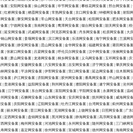
安备案
|
安阳网安备案
|
保山网安备案
|
毕节网安备案
|
攀枝花网安备案
|
邢台网安备案
|
案
|
红桥网安备案
|
栖霞网安备案
|
常熟网安备案
|
京口网安备案
|
钟楼网安备案
|
射阳
浔网安备案
|
磐安网安备案
|
常山网安备案
|
天台网安备案
|
松阳网安备案
|
肥东网安备
安备案
|
宁德网安备案
|
淮南网安备案
|
鹰潭网安备案
|
烟台网安备案
|
韶关网安备案
|
梧
案
|
延安网安备案
|
武威网安备案
|
阿克苏网安备案
|
丹东网安备案
|
松原网安备案
|
大
|
铜山网安备案
|
姜堰网安备案
|
滨江网安备案
|
乐清网安备案
|
海宁网安备案
|
兰溪网
阳网安备案
|
静安网安备案
|
昆山网安备案
|
金华网安备案
|
福建网安备案
|
莆田网安备
备案
|
张家口网安备案
|
吕梁网安备案
|
呼伦贝尔网安备案
|
汉中网安备案
|
张掖网安备
安备案
|
萧山网安备案
|
龙港网安备案
|
桐乡网安备案
|
义乌网安备案
|
玉环网安备案
|
庆
福州网安备案
|
安徽网安备案
|
六安网安备案
|
吉安网安备案
|
济宁网安备案
|
肇庆网安
榆林网安备案
|
平凉网安备案
|
伊犁网安备案
|
营口网安备案
|
延边网安备案
|
佳木斯网
网安备案
|
庐江网安备案
|
济阳网安备案
|
胶州网安备案
|
番禺网安备案
|
坪山网安备案
|
案
|
贵港网安备案
|
益阳网安备案
|
荆州网安备案
|
濮阳网安备案
|
遂宁网安备案
|
沧州
备案
|
江宁网安备案
|
东台网安备案
|
富阳网安备案
|
平阳网安备案
|
永康网安备案
|
温
台州网安备案
|
石狮网安备案
|
山东网安备案
|
安庆网安备案
|
抚州网安备案
|
威海网安
网安备案
|
庆阳网安备案
|
辽阳网安备案
|
牡丹江网安备案
|
台湾网安备案
|
蓟州网安备
备案
|
丽水网安备案
|
晋江网安备案
|
芜湖网安备案
|
上饶网安备案
|
日照网安备案
|
广东
案
|
定西网安备案
|
盘锦网安备案
|
黑河网安备案
|
静海网安备案
|
高淳网安备案
|
建德
广西网安备案
|
梅州网安备案
|
河池网安备案
|
永州网安备案
|
随州网安备案
|
三门峡网
长寿网安备案
|
嘉定网安备案
|
徐州网安备案
|
宣城网安备案
|
德州网安备案
|
海南网安