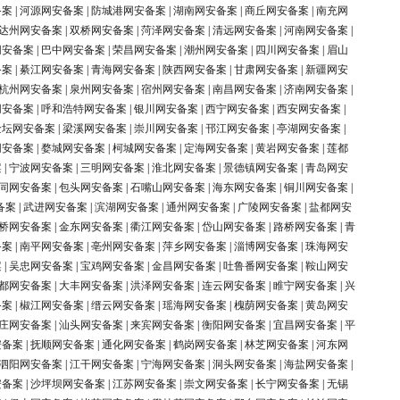
备案
|
河源网安备案
|
防城港网安备案
|
湖南网安备案
|
商丘网安备案
|
南充网
达州网安备案
|
双桥网安备案
|
菏泽网安备案
|
清远网安备案
|
河南网安备案
|
网安备案
|
巴中网安备案
|
荣昌网安备案
|
潮州网安备案
|
四川网安备案
|
眉山
备案
|
綦江网安备案
|
青海网安备案
|
陕西网安备案
|
甘肃网安备案
|
新疆网安
杭州网安备案
|
泉州网安备案
|
宿州网安备案
|
南昌网安备案
|
济南网安备案
|
网安备案
|
呼和浩特网安备案
|
银川网安备案
|
西宁网安备案
|
西安网安备案
|
金坛网安备案
|
梁溪网安备案
|
崇川网安备案
|
邗江网安备案
|
亭湖网安备案
|
网安备案
|
婺城网安备案
|
柯城网安备案
|
定海网安备案
|
黄岩网安备案
|
莲都
案
|
宁波网安备案
|
三明网安备案
|
淮北网安备案
|
景德镇网安备案
|
青岛网安
同网安备案
|
包头网安备案
|
石嘴山网安备案
|
海东网安备案
|
铜川网安备案
|
备案
|
武进网安备案
|
滨湖网安备案
|
通州网安备案
|
广陵网安备案
|
盐都网安
桥网安备案
|
金东网安备案
|
衢江网安备案
|
岱山网安备案
|
路桥网安备案
|
青
备案
|
南平网安备案
|
亳州网安备案
|
萍乡网安备案
|
淄博网安备案
|
珠海网安
案
|
吴忠网安备案
|
宝鸡网安备案
|
金昌网安备案
|
吐鲁番网安备案
|
鞍山网安
都网安备案
|
大丰网安备案
|
洪泽网安备案
|
连云网安备案
|
睢宁网安备案
|
兴
备案
|
椒江网安备案
|
缙云网安备案
|
瑶海网安备案
|
槐荫网安备案
|
黄岛网安
庄网安备案
|
汕头网安备案
|
来宾网安备案
|
衡阳网安备案
|
宜昌网安备案
|
平
安备案
|
抚顺网安备案
|
通化网安备案
|
鹤岗网安备案
|
林芝网安备案
|
河东网
泗阳网安备案
|
江干网安备案
|
宁海网安备案
|
洞头网安备案
|
海盐网安备案
|
安备案
|
沙坪坝网安备案
|
江苏网安备案
|
崇文网安备案
|
长宁网安备案
|
无锡