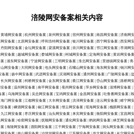
涪陵网安备案相关内容
|
黄埔网安备案
|
杭州网安备案
|
泉州网安备案
|
宿州网安备案
|
南昌网安备案
|
济南网
庄网安备案
|
太原网安备案
|
呼和浩特网安备案
|
银川网安备案
|
西宁网安备案
|
西安网
|
丹阳网安备案
|
金坛网安备案
|
梁溪网安备案
|
崇川网安备案
|
邗江网安备案
|
亭湖网
清网安备案
|
越城网安备案
|
婺城网安备案
|
柯城网安备案
|
定海网安备案
|
黄岩网安备
备案
|
浦东网安备案
|
宁波网安备案
|
三明网安备案
|
淮北网安备案
|
景德镇网安备案
|
青
唐山网安备案
|
大同网安备案
|
包头网安备案
|
石嘴山网安备案
|
海东网安备案
|
铜川网
安备案
|
扬中网安备案
|
武进网安备案
|
滨湖网安备案
|
通州网安备案
|
广陵网安备案
|
|
长兴网安备案
|
柯桥网安备案
|
金东网安备案
|
衢江网安备案
|
岱山网安备案
|
路桥网
网安备案
|
温州网安备案
|
南平网安备案
|
亳州网安备案
|
萍乡网安备案
|
淄博网安备案
|
备案
|
乌海网安备案
|
吴忠网安备案
|
宝鸡网安备案
|
金昌网安备案
|
吐鲁番网安备案
|
|
海门网安备案
|
江都网安备案
|
大丰网安备案
|
洪泽网安备案
|
连云网安备案
|
睢宁网
网安备案
|
嵊泗网安备案
|
椒江网安备案
|
缙云网安备案
|
瑶海网安备案
|
槐荫网安备案
|
|
九江网安备案
|
枣庄网安备案
|
汕头网安备案
|
来宾网安备案
|
衡阳网安备案
|
宜昌网
银网安备案
|
哈密网安备案
|
抚顺网安备案
|
通化网安备案
|
鹤岗网安备案
|
林芝网安备
备案
|
海陵网安备案
|
泗阳网安备案
|
江干网安备案
|
宁海网安备案
|
洞头网安备案
|
海盐
河网安备案
|
南山网安备案
|
沙坪坝网安备案
|
江苏网安备案
|
崇文网安备案
|
长宁网安