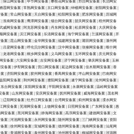
案
|
保山网安备案
|
毕节网安备案
|
攀枝花网安备案
|
邢台网安备案
|
长治网安
栖霞网安备案
|
常熟网安备案
|
京口网安备案
|
钟楼网安备案
|
射阳网安备案
|
安备案
|
常山网安备案
|
天台网安备案
|
松阳网安备案
|
肥东网安备案
|
历城网
案
|
淮南网安备案
|
鹰潭网安备案
|
烟台网安备案
|
韶关网安备案
|
梧州网安备
武威网安备案
|
阿克苏网安备案
|
丹东网安备案
|
松原网安备案
|
大庆网安备
堰网安备案
|
滨江网安备案
|
乐清网安备案
|
海宁网安备案
|
兰溪网安备案
|
开
安备案
|
昆山网安备案
|
金华网安备案
|
福建网安备案
|
莆田网安备案
|
滁州网
案
|
吕梁网安备案
|
呼伦贝尔网安备案
|
汉中网安备案
|
张掖网安备案
|
喀什网
案
|
龙港网安备案
|
桐乡网安备案
|
义乌网安备案
|
玉环网安备案
|
庆元网安备
网安备案
|
六安网安备案
|
吉安网安备案
|
济宁网安备案
|
肇庆网安备案
|
玉林
网安备案
|
伊犁网安备案
|
营口网安备案
|
延边网安备案
|
佳木斯网安备案
|
香
备案
|
济阳网安备案
|
胶州网安备案
|
番禺网安备案
|
坪山网安备案
|
巴南网安
益阳网安备案
|
荆州网安备案
|
濮阳网安备案
|
遂宁网安备案
|
沧州网安备案
|
|
东台网安备案
|
富阳网安备案
|
平阳网安备案
|
永康网安备案
|
温岭网安备案
安备案
|
山东网安备案
|
安庆网安备案
|
抚州网安备案
|
威海网安备案
|
茂名网
案
|
辽阳网安备案
|
牡丹江网安备案
|
台湾网安备案
|
蓟州网安备案
|
溧水网安
江网安备案
|
芜湖网安备案
|
上饶网安备案
|
日照网安备案
|
广东网安备案
|
惠
锦网安备案
|
黑河网安备案
|
静海网安备案
|
高淳网安备案
|
建德网安备案
|
文
安备案
|
河池网安备案
|
永州网安备案
|
随州网安备案
|
三门峡网安备案
|
资阳
安备案
|
徐州网安备案
|
宣城网安备案
|
德州网安备案
|
海南网安备案
|
汕尾网
安备案
|
青浦网安备案
|
泰州网安备案
|
池州网安备案
|
柳城网安备案
|
河源网