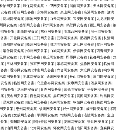
长治网安备案
|
通辽网安备案
|
中卫网安备案
|
渭南网安备案
|
天水网安备案
|
网安备案
|
盱眙网安备案
|
东海网安备案
|
泉山网安备案
|
高港网安备案
|
泗洪
案
|
历城网安备案
|
李沧网安备案
|
白云网安备案
|
宝安网安备案
|
九龙坡网安
州网安备案
|
岳阳网安备案
|
鄂州网安备案
|
鹤壁网安备案
|
丽江网安备案
|
铜
庆网安备案
|
那曲网安备案
|
东丽网安备案
|
雨花台网安备案
|
润州网安备案
|
安备案
|
开化网安备案
|
三门网安备案
|
云和网安备案
|
肥西网安备案
|
长清网
案
|
滁州网安备案
|
赣州网安备案
|
潍坊网安备案
|
湛江网安备案
|
贺州网安备
案
|
喀什网安备案
|
锦州网安备案
|
白城网安备案
|
伊春网安备案
|
西青网安备
元网安备案
|
长丰网安备案
|
章丘网安备案
|
即墨网安备案
|
花都网安备案
|
龙
备案
|
玉林网安备案
|
张家界网安备案
|
孝感网安备案
|
焦作网安备案
|
临沧网
安备案
|
香港网安备案
|
津南网安备案
|
六合网安备案
|
太仓网安备案
|
响水网
巴南网安备案
|
闸北网安备案
|
扬州网安备案
|
舟山网安备案
|
厦门网安备案
|
网安备案
|
临汾网安备案
|
乌兰察布网安备案
|
安康网安备案
|
酒泉网安备案
|
岭网安备案
|
龙泉网安备案
|
巢湖网安备案
|
莱芜网安备案
|
平度网安备案
|
南
备案
|
茂名网安备案
|
百色网安备案
|
娄底网安备案
|
黄冈网安备案
|
许昌网安
案
|
溧水网安备案
|
临安网安备案
|
苍南网安备案
|
钢城网安备案
|
莱西网安备
网安备案
|
惠州网安备案
|
钦州网安备案
|
郴州网安备案
|
咸宁网安备案
|
漯河
网安备案
|
文成网安备案
|
平阴网安备案
|
增城网安备案
|
涪陵网安备案
|
宝山
安备案
|
资阳网安备案
|
阿拉善盟网安备案
|
陇南网安备案
|
铁岭网安备案
|
绥
备案
|
汕尾网安备案
|
北海网安备案
|
怀化网安备案
|
南阳网安备案
|
宜宾网安