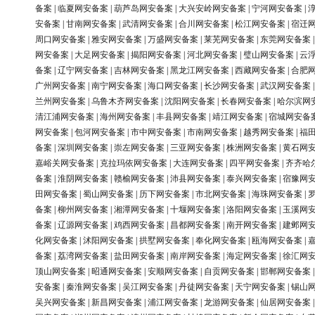
备案
|
临夏网安备案
|
葫芦岛网安备案
|
大兴安岭网安备案
|
宁河网安备案
|
安备案
|
甘南网安备案
|
武清网安备案
|
合川网安备案
|
松江网安备案
|
宿迁
周口网安备案
|
雅安网安备案
|
万盛网安备案
|
莱芜网安备案
|
东莞网安备案
网安备案
|
大足网安备案
|
揭阳网安备案
|
河北网安备案
|
璧山网安备案
|
云
备案
|
辽宁网安备案
|
吉林网安备案
|
黑龙江网安备案
|
西藏网安备案
|
合肥
广州网安备案
|
南宁网安备案
|
海口网安备案
|
长沙网安备案
|
武汉网安备案
兰州网安备案
|
乌鲁木齐网安备案
|
沈阳网安备案
|
长春网安备案
|
哈尔滨网
清江浦网安备案
|
海州网安备案
|
丰县网安备案
|
靖江网安备案
|
宿城网安备
网安备案
|
包河网安备案
|
市中网安备案
|
市南网安备案
|
越秀网安备案
|
福
备案
|
深圳网安备案
|
崇左网安备案
|
三亚网安备案
|
株洲网安备案
|
黄石网
嘉峪关网安备案
|
克拉玛依网安备案
|
大连网安备案
|
四平网安备案
|
齐齐哈
备案
|
淮阴网安备案
|
赣榆网安备案
|
沛县网安备案
|
泰兴网安备案
|
宿豫网
田网安备案
|
蜀山网安备案
|
历下网安备案
|
市北网安备案
|
海珠网安备案
|
备案
|
柳州网安备案
|
湘潭网安备案
|
十堰网安备案
|
洛阳网安备案
|
玉溪网
备案
|
辽源网安备案
|
鸡西网安备案
|
昌都网安备案
|
南开网安备案
|
建邺网
化网安备案
|
沭阳网安备案
|
拱墅网安备案
|
奉化网安备案
|
瓯海网安备案
|
备案
|
荔湾网安备案
|
盐田网安备案
|
南岸网安备案
|
海定网安备案
|
徐汇网
顶山网安备案
|
昭通网安备案
|
安顺网安备案
|
自贡网安备案
|
邯郸网安备案
安备案
|
秦淮网安备案
|
吴江网安备案
|
丹徒网安备案
|
天宁网安备案
|
锡山
吴兴网安备案
|
新昌网安备案
|
浦江网安备案
|
龙游网安备案
|
仙居网安备案