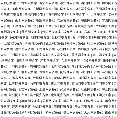
淳安网安备案
|
江津网安备案
|
青浦网安备案
|
泰州网安备案
|
池州网安备案
|
柳城网安
网安备案
|
黄山网安备案
|
临沂网安备案
|
阳江网安备案
|
湖北网安备案
|
信阳网安备案
|
|
驻马店网安备案
|
云南网安备案
|
广安网安备案
|
南川网安备案
|
中山网安备案
|
贵州
浮网安备案
|
山西网安备案
|
铜梁网安备案
|
内蒙古网安备案
|
潼南网安备案
|
宁夏网安
网安备案
|
天津网安备案
|
北京网安备案
|
南京网安备案
|
东城网安备案
|
黄埔网安备案
|
|
郑州网安备案
|
昆明网安备案
|
贵阳网安备案
|
成都网安备案
|
石家庄网安备案
|
太原
安备案
|
拉萨网安备案
|
和平网安备案
|
鼓楼网安备案
|
吴中网安备案
|
丹阳网安备案
|
案
|
上城网安备案
|
余姚网安备案
|
鹿城网安备案
|
南湖网安备案
|
德清网安备案
|
越城
田网安备案
|
渝中网安备案
|
上海网安备案
|
苏州网安备案
|
西城网安备案
|
浦东网安备
安备案
|
开封网安备案
|
曲靖网安备案
|
遵义网安备案
|
重庆网安备案
|
唐山网安备案
|
大
尔网安备案
|
日喀则网安备案
|
河西网安备案
|
玄武网安备案
|
相城网安备案
|
扬中网安
安备案
|
下城网安备案
|
慈溪网安备案
|
龙湾网安备案
|
秀洲网安备案
|
长兴网安备案
|
柯
罗湖网安备案
|
江北网安备案
|
宣武网安备案
|
闵行网安备案
|
镇江网安备案
|
温州网安
安备案
|
六盘水网安备案
|
绵阳网安备案
|
秦皇岛网安备案
|
朔州网安备案
|
乌海网安备
安备案
|
姑苏网安备案
|
句容网安备案
|
新北网安备案
|
惠山网安备案
|
海门网安备案
|
江
嘉善网安备案
|
安吉网安备案
|
上虞网安备案
|
武义网安备案
|
江山网安备案
|
嵊泗网安
安备案
|
常州网安备案
|
嘉兴网安备案
|
龙岩网安备案
|
阜阳网安备案
|
九江网安备案
|
枣
|
阳泉网安备案
|
赤峰网安备案
|
固原网安备案
|
咸阳网安备案
|
白银网安备案
|
哈密网
网安备案
|
建湖网安备案
|
涟水网安备案
|
灌云网安备案
|
云龙网安备案
|
海陵网安备案
|
|
遂昌网安备案
|
庐阳网安备案
|
天桥网安备案
|
崂山网安备案
|
天河网安备案
|
南山网