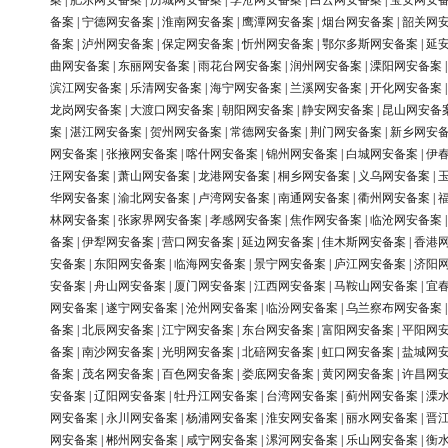
案
|
肥东网安备案
|
历城网安备案
|
李沧网安备案
|
白云网安备案
|
宝安网安
备案
|
宁德网安备案
|
淮南网安备案
|
鹰潭网安备案
|
烟台网安备案
|
韶关网
备案
|
泸州网安备案
|
保定网安备案
|
忻州网安备案
|
鄂尔多斯网安备案
|
延
曲网安备案
|
东丽网安备案
|
雨花台网安备案
|
润州网安备案
|
溧阳网安备案
滨江网安备案
|
乐清网安备案
|
海宁网安备案
|
兰溪网安备案
|
开化网安备案
龙岗网安备案
|
大渡口网安备案
|
朝阳网安备案
|
静安网安备案
|
昆山网安备
案
|
湛江网安备案
|
贺州网安备案
|
常德网安备案
|
荆门网安备案
|
新乡网安
网安备案
|
张掖网安备案
|
喀什网安备案
|
锦州网安备案
|
白城网安备案
|
伊
汪网安备案
|
萧山网安备案
|
龙港网安备案
|
桐乡网安备案
|
义乌网安备案
|
华网安备案
|
渝北网安备案
|
卢湾网安备案
|
南通网安备案
|
衢州网安备案
|
林网安备案
|
张家界网安备案
|
孝感网安备案
|
焦作网安备案
|
临沧网安备案
备案
|
伊犁网安备案
|
营口网安备案
|
延边网安备案
|
佳木斯网安备案
|
香港
安备案
|
东阳网安备案
|
临海网安备案
|
景宁网安备案
|
庐江网安备案
|
济阳
安备案
|
舟山网安备案
|
厦门网安备案
|
江西网安备案
|
马鞍山网安备案
|
宜
网安备案
|
遂宁网安备案
|
沧州网安备案
|
临汾网安备案
|
乌兰察布网安备案
备案
|
北辰网安备案
|
江宁网安备案
|
东台网安备案
|
富阳网安备案
|
平阳网
备案
|
南沙网安备案
|
光明网安备案
|
北碚网安备案
|
虹口网安备案
|
盐城网
备案
|
茂名网安备案
|
百色网安备案
|
娄底网安备案
|
黄冈网安备案
|
许昌网
安备案
|
辽阳网安备案
|
牡丹江网安备案
|
台湾网安备案
|
蓟州网安备案
|
溧
网安备案
|
永川网安备案
|
杨浦网安备案
|
淮安网安备案
|
丽水网安备案
|
晋
网安备案
|
郴州网安备案
|
咸宁网安备案
|
漯河网安备案
|
乐山网安备案
|
衡