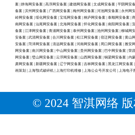
案
|
静海网安备案
|
高淳网安备案
|
建德网安备案
|
文成网安备案
|
平阴网安
备案
|
滨州网安备案
|
广西网安备案
|
梅州网安备案
|
河池网安备案
|
永州网
岭网安备案
|
绥化网安备案
|
宝坻网安备案
|
桐庐网安备案
|
泰顺网安备案
|
南网安备案
|
汕尾网安备案
|
北海网安备案
|
怀化网安备案
|
南阳网安备案
|
备案
|
江津网安备案
|
青浦网安备案
|
泰州网安备案
|
池州网安备案
|
柳城网
安备案
|
武清网安备案
|
合川网安备案
|
松江网安备案
|
宿迁网安备案
|
黄山
安备案
|
菏泽网安备案
|
清远网安备案
|
河南网安备案
|
周口网安备案
|
雅安
网安备案
|
南川网安备案
|
中山网安备案
|
贵州网安备案
|
巴中网安备案
|
荣
网安备案
|
璧山网安备案
|
云浮网安备案
|
山西网安备案
|
铜梁网安备案
|
内
肃网安备案
|
新疆网安备案
|
辽宁网安备案
|
吉林网安备案
|
黑龙江网安备案
画策划
|
上海颚式破碎机
|
上海打印机维修
|
上海公众号开发公司
|
上海电子
© 2024 智淇网络 版权所有