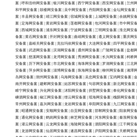
案
|
呼和浩特网安备案
|
银川网安备案
|
西宁网安备案
|
西安网安备案
|
兰州
和平网安备案
|
鼓楼网安备案
|
吴中网安备案
|
丹阳网安备案
|
金坛网安备案
案
|
丰县网安备案
|
靖江网安备案
|
宿城网安备案
|
上城网安备案
|
余姚网安
案
|
定海网安备案
|
黄岩网安备案
|
莲都网安备案
|
包河网安备案
|
市中网安
案
|
西城网安备案
|
浦东网安备案
|
宁波网安备案
|
三明网安备案
|
淮北网安
备案
|
黄石网安备案
|
开封网安备案
|
曲靖网安备案
|
遵义网安备案
|
重庆网
安备案
|
嘉峪关网安备案
|
克拉玛依网安备案
|
大连网安备案
|
四平网安备案
安备案
|
武进网安备案
|
滨湖网安备案
|
通州网安备案
|
广陵网安备案
|
盐都
安备案
|
慈溪网安备案
|
龙湾网安备案
|
秀洲网安备案
|
长兴网安备案
|
柯桥
安备案
|
历下网安备案
|
市北网安备案
|
海珠网安备案
|
罗湖网安备案
|
江北
安备案
|
萍乡网安备案
|
淄博网安备案
|
珠海网安备案
|
柳州网安备案
|
湘潭
岛网安备案
|
朔州网安备案
|
乌海网安备案
|
吴忠网安备案
|
宝鸡网安备案
|
南开网安备案
|
建邺网安备案
|
姑苏网安备案
|
句容网安备案
|
新北网安备案
睢宁网安备案
|
兴化网安备案
|
沭阳网安备案
|
拱墅网安备案
|
奉化网安备案
嵊泗网安备案
|
椒江网安备案
|
缙云网安备案
|
瑶海网安备案
|
槐荫网安备案
常州网安备案
|
嘉兴网安备案
|
龙岩网安备案
|
阜阳网安备案
|
九江网安备案
案
|
昭通网安备案
|
安顺网安备案
|
自贡网安备案
|
邯郸网安备案
|
阳泉网安
案
|
通化网安备案
|
鹤岗网安备案
|
林芝网安备案
|
河东网安备案
|
秦淮网安
案
|
灌云网安备案
|
云龙网安备案
|
海陵网安备案
|
泗阳网安备案
|
江干网安
案
|
龙游网安备案
|
仙居网安备案
|
遂昌网安备案
|
庐阳网安备案
|
天桥网安