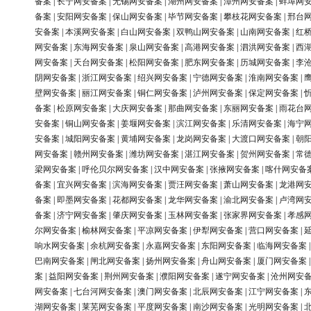
备案
|
长宁网安备案
|
无锡网安备案
|
湖州网安备案
|
漳州网安备案
|
蚌埠网
备案
|
安阳网安备案
|
保山网安备案
|
毕节网安备案
|
攀枝花网安备案
|
邢台
安备案
|
本溪网安备案
|
白山网安备案
|
双鸭山网安备案
|
山南网安备案
|
红
网安备案
|
东海网安备案
|
泉山网安备案
|
高港网安备案
|
泗洪网安备案
|
西
网安备案
|
天台网安备案
|
松阳网安备案
|
肥东网安备案
|
历城网安备案
|
李
阴网安备案
|
浙江网安备案
|
绍兴网安备案
|
宁德网安备案
|
淮南网安备案
|
壁网安备案
|
丽江网安备案
|
铜仁网安备案
|
泸州网安备案
|
保定网安备案
|
备案
|
松原网安备案
|
大庆网安备案
|
那曲网安备案
|
东丽网安备案
|
雨花台
安备案
|
铜山网安备案
|
姜堰网安备案
|
滨江网安备案
|
乐清网安备案
|
海宁
安备案
|
城阳网安备案
|
黄埔网安备案
|
龙岗网安备案
|
大渡口网安备案
|
朝
网安备案
|
赣州网安备案
|
潍坊网安备案
|
湛江网安备案
|
贺州网安备案
|
常
梁网安备案
|
呼伦贝尔网安备案
|
汉中网安备案
|
张掖网安备案
|
喀什网安备
备案
|
宜兴网安备案
|
滨海网安备案
|
贾汪网安备案
|
萧山网安备案
|
龙港网
备案
|
即墨网安备案
|
花都网安备案
|
龙华网安备案
|
渝北网安备案
|
卢湾网
备案
|
济宁网安备案
|
肇庆网安备案
|
玉林网安备案
|
张家界网安备案
|
孝感
尔网安备案
|
榆林网安备案
|
平凉网安备案
|
伊犁网安备案
|
营口网安备案
|
响水网安备案
|
余杭网安备案
|
永嘉网安备案
|
东阳网安备案
|
临海网安备案
巴南网安备案
|
闸北网安备案
|
扬州网安备案
|
舟山网安备案
|
厦门网安备案
案
|
益阳网安备案
|
荆州网安备案
|
濮阳网安备案
|
遂宁网安备案
|
沧州网安
网安备案
|
七台河网安备案
|
澳门网安备案
|
北辰网安备案
|
江宁网安备案
|
湖网安备案
|
莱芜网安备案
|
平度网安备案
|
南沙网安备案
|
光明网安备案
|