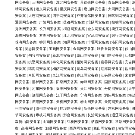
网安备案
|
三明网安备案
|
淮北网安备案
|
景德镇网安备案
|
青岛网安备案
|
靖网安备案
|
遵义网安备案
|
重庆网安备案
|
唐山网安备案
|
大同网安备案
|
安备案
|
大连网安备案
|
四平网安备案
|
齐齐哈尔网安备案
|
日喀则网安备案
通州网安备案
|
广陵网安备案
|
盐都网安备案
|
淮阴网安备案
|
赣榆网安备案
秀洲网安备案
|
长兴网安备案
|
柯桥网安备案
|
金东网安备案
|
衢江网安备案
海珠网安备案
|
罗湖网安备案
|
江北网安备案
|
宣武网安备案
|
闵行网安备案
珠海网安备案
|
柳州网安备案
|
湘潭网安备案
|
十堰网安备案
|
洛阳网安备案
备案
|
吴忠网安备案
|
宝鸡网安备案
|
金昌网安备案
|
吐鲁番网安备案
|
鞍山
安备案
|
句容网安备案
|
新北网安备案
|
惠山网安备案
|
海门网安备案
|
江都
安备案
|
拱墅网安备案
|
奉化网安备案
|
瓯海网安备案
|
嘉善网安备案
|
安吉
安备案
|
瑶海网安备案
|
槐荫网安备案
|
黄岛网安备案
|
荔湾网安备案
|
盐田
安备案
|
阜阳网安备案
|
九江网安备案
|
枣庄网安备案
|
汕头网安备案
|
来宾
网安备案
|
邯郸网安备案
|
阳泉网安备案
|
赤峰网安备案
|
固原网安备案
|
咸
网安备案
|
河东网安备案
|
秦淮网安备案
|
吴江网安备案
|
丹徒网安备案
|
天
网安备案
|
泗阳网安备案
|
江干网安备案
|
宁海网安备案
|
洞头网安备案
|
海
网安备案
|
庐阳网安备案
|
天桥网安备案
|
崂山网安备案
|
天河网安备案
|
南
州网安备案
|
漳州网安备案
|
蚌埠网安备案
|
新余网安备案
|
东营网安备案
|
节网安备案
|
攀枝花网安备案
|
邢台网安备案
|
长治网安备案
|
通辽网安备案
双鸭山网安备案
|
山南网安备案
|
红桥网安备案
|
栖霞网安备案
|
常熟网安备
案
|
高港网安备案
|
泗洪网安备案
|
西湖网安备案
|
象山网安备案
|
瑞安网安