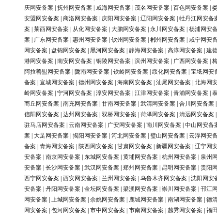
庆网安备案
|
抚州网安备案
|
威海网安备案
|
茂名网安备案
|
百色网安备案
|
安盟网安备案
|
商洛网安备案
|
庆阳网安备案
|
辽阳网安备案
|
牡丹江网安备
案
|
莱西网安备案
|
从化网安备案
|
大鹏网安备案
|
永川网安备案
|
杨浦网安
案
|
广东网安备案
|
惠州网安备案
|
钦州网安备案
|
郴州网安备案
|
咸宁网安
网安备案
|
盘锦网安备案
|
黑河网安备案
|
静海网安备案
|
高淳网安备案
|
建
港网安备案
|
南安网安备案
|
铜陵网安备案
|
滨州网安备案
|
广西网安备案
|
阿拉善盟网安备案
|
陇南网安备案
|
铁岭网安备案
|
绥化网安备案
|
宝坻网安
备案
|
宣城网安备案
|
德州网安备案
|
海南网安备案
|
汕尾网安备案
|
北海网
岭网安备案
|
宁河网安备案
|
淳安网安备案
|
江津网安备案
|
青浦网安备案
|
商丘网安备案
|
南充网安备案
|
甘南网安备案
|
武清网安备案
|
合川网安备案
信阳网安备案
|
达州网安备案
|
双桥网安备案
|
菏泽网安备案
|
清远网安备案
驻马店网安备案
|
云南网安备案
|
广安网安备案
|
南川网安备案
|
中山网安备
案
|
大足网安备案
|
揭阳网安备案
|
河北网安备案
|
璧山网安备案
|
云浮网安
备案
|
青海网安备案
|
陕西网安备案
|
甘肃网安备案
|
新疆网安备案
|
辽宁网
安备案
|
南京网安备案
|
东城网安备案
|
黄埔网安备案
|
杭州网安备案
|
泉州
安备案
|
长沙网安备案
|
武汉网安备案
|
郑州网安备案
|
昆明网安备案
|
贵阳
西宁网安备案
|
西安网安备案
|
兰州网安备案
|
乌鲁木齐网安备案
|
沈阳网安
安备案
|
丹阳网安备案
|
金坛网安备案
|
梁溪网安备案
|
崇川网安备案
|
邗江
网安备案
|
上城网安备案
|
余姚网安备案
|
鹿城网安备案
|
南湖网安备案
|
德
网安备案
|
包河网安备案
|
市中网安备案
|
市南网安备案
|
越秀网安备案
|
福