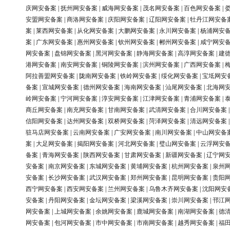
庆网安备案
|
抚州网安备案
|
威海网安备案
|
茂名网安备案
|
百色网安备案
|
安盟网安备案
|
商洛网安备案
|
庆阳网安备案
|
辽阳网安备案
|
牡丹江网安备
案
|
莱西网安备案
|
从化网安备案
|
大鹏网安备案
|
永川网安备案
|
杨浦网安
案
|
广东网安备案
|
惠州网安备案
|
钦州网安备案
|
郴州网安备案
|
咸宁网安
网安备案
|
盘锦网安备案
|
黑河网安备案
|
静海网安备案
|
高淳网安备案
|
建
港网安备案
|
南安网安备案
|
铜陵网安备案
|
滨州网安备案
|
广西网安备案
|
阿拉善盟网安备案
|
陇南网安备案
|
铁岭网安备案
|
绥化网安备案
|
宝坻网安
备案
|
宣城网安备案
|
德州网安备案
|
海南网安备案
|
汕尾网安备案
|
北海网
岭网安备案
|
宁河网安备案
|
淳安网安备案
|
江津网安备案
|
青浦网安备案
|
商丘网安备案
|
南充网安备案
|
甘南网安备案
|
武清网安备案
|
合川网安备案
信阳网安备案
|
达州网安备案
|
双桥网安备案
|
菏泽网安备案
|
清远网安备案
驻马店网安备案
|
云南网安备案
|
广安网安备案
|
南川网安备案
|
中山网安备
案
|
大足网安备案
|
揭阳网安备案
|
河北网安备案
|
璧山网安备案
|
云浮网安
备案
|
青海网安备案
|
陕西网安备案
|
甘肃网安备案
|
新疆网安备案
|
辽宁网
安备案
|
南京网安备案
|
东城网安备案
|
黄埔网安备案
|
杭州网安备案
|
泉州
安备案
|
长沙网安备案
|
武汉网安备案
|
郑州网安备案
|
昆明网安备案
|
贵阳
西宁网安备案
|
西安网安备案
|
兰州网安备案
|
乌鲁木齐网安备案
|
沈阳网安
安备案
|
丹阳网安备案
|
金坛网安备案
|
梁溪网安备案
|
崇川网安备案
|
邗江
网安备案
|
上城网安备案
|
余姚网安备案
|
鹿城网安备案
|
南湖网安备案
|
德
网安备案
|
包河网安备案
|
市中网安备案
|
市南网安备案
|
越秀网安备案
|
福