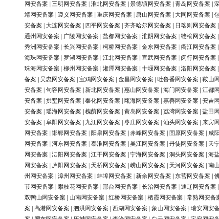
网安备案
|
三明网安备案
|
淮北网安备案
|
景德镇网安备案
|
青岛网安备案
|
靖网安备案
|
遵义网安备案
|
重庆网安备案
|
唐山网安备案
|
大同网安备案
|
安备案
|
大连网安备案
|
四平网安备案
|
齐齐哈尔网安备案
|
日喀则网安备案
通州网安备案
|
广陵网安备案
|
盐都网安备案
|
淮阴网安备案
|
赣榆网安备案
秀洲网安备案
|
长兴网安备案
|
柯桥网安备案
|
金东网安备案
|
衢江网安备案
海珠网安备案
|
罗湖网安备案
|
江北网安备案
|
宣武网安备案
|
闵行网安备案
珠海网安备案
|
柳州网安备案
|
湘潭网安备案
|
十堰网安备案
|
洛阳网安备案
备案
|
吴忠网安备案
|
宝鸡网安备案
|
金昌网安备案
|
吐鲁番网安备案
|
鞍山
安备案
|
句容网安备案
|
新北网安备案
|
惠山网安备案
|
海门网安备案
|
江都
安备案
|
拱墅网安备案
|
奉化网安备案
|
瓯海网安备案
|
嘉善网安备案
|
安吉
安备案
|
瑶海网安备案
|
槐荫网安备案
|
黄岛网安备案
|
荔湾网安备案
|
盐田
安备案
|
阜阳网安备案
|
九江网安备案
|
枣庄网安备案
|
汕头网安备案
|
来宾
网安备案
|
邯郸网安备案
|
阳泉网安备案
|
赤峰网安备案
|
固原网安备案
|
咸
网安备案
|
河东网安备案
|
秦淮网安备案
|
吴江网安备案
|
丹徒网安备案
|
天
网安备案
|
泗阳网安备案
|
江干网安备案
|
宁海网安备案
|
洞头网安备案
|
海
网安备案
|
庐阳网安备案
|
天桥网安备案
|
崂山网安备案
|
天河网安备案
|
南
州网安备案
|
漳州网安备案
|
蚌埠网安备案
|
新余网安备案
|
东营网安备案
|
节网安备案
|
攀枝花网安备案
|
邢台网安备案
|
长治网安备案
|
通辽网安备案
双鸭山网安备案
|
山南网安备案
|
红桥网安备案
|
栖霞网安备案
|
常熟网安备
案
|
高港网安备案
|
泗洪网安备案
|
西湖网安备案
|
象山网安备案
|
瑞安网安