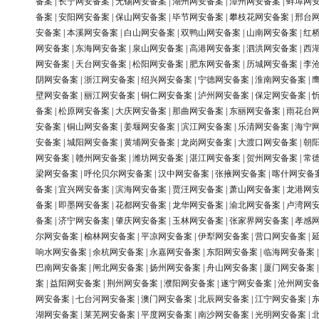
备案
|
长宁网安备案
|
无锡网安备案
|
湖州网安备案
|
漳州网安备案
|
蚌埠网
备案
|
安阳网安备案
|
保山网安备案
|
毕节网安备案
|
攀枝花网安备案
|
邢台
安备案
|
本溪网安备案
|
白山网安备案
|
双鸭山网安备案
|
山南网安备案
|
红
网安备案
|
东海网安备案
|
泉山网安备案
|
高港网安备案
|
泗洪网安备案
|
西
网安备案
|
天台网安备案
|
松阳网安备案
|
肥东网安备案
|
历城网安备案
|
李
阴网安备案
|
浙江网安备案
|
绍兴网安备案
|
宁德网安备案
|
淮南网安备案
|
壁网安备案
|
丽江网安备案
|
铜仁网安备案
|
泸州网安备案
|
保定网安备案
|
备案
|
松原网安备案
|
大庆网安备案
|
那曲网安备案
|
东丽网安备案
|
雨花台
安备案
|
铜山网安备案
|
姜堰网安备案
|
滨江网安备案
|
乐清网安备案
|
海宁
安备案
|
城阳网安备案
|
黄埔网安备案
|
龙岗网安备案
|
大渡口网安备案
|
朝
网安备案
|
赣州网安备案
|
潍坊网安备案
|
湛江网安备案
|
贺州网安备案
|
常
梁网安备案
|
呼伦贝尔网安备案
|
汉中网安备案
|
张掖网安备案
|
喀什网安备
备案
|
宜兴网安备案
|
滨海网安备案
|
贾汪网安备案
|
萧山网安备案
|
龙港网
备案
|
即墨网安备案
|
花都网安备案
|
龙华网安备案
|
渝北网安备案
|
卢湾网
备案
|
济宁网安备案
|
肇庆网安备案
|
玉林网安备案
|
张家界网安备案
|
孝感
尔网安备案
|
榆林网安备案
|
平凉网安备案
|
伊犁网安备案
|
营口网安备案
|
响水网安备案
|
余杭网安备案
|
永嘉网安备案
|
东阳网安备案
|
临海网安备案
巴南网安备案
|
闸北网安备案
|
扬州网安备案
|
舟山网安备案
|
厦门网安备案
案
|
益阳网安备案
|
荆州网安备案
|
濮阳网安备案
|
遂宁网安备案
|
沧州网安
网安备案
|
七台河网安备案
|
澳门网安备案
|
北辰网安备案
|
江宁网安备案
|
湖网安备案
|
莱芜网安备案
|
平度网安备案
|
南沙网安备案
|
光明网安备案
|