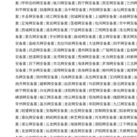
案
|
呼和浩特网安备案
|
银川网安备案
|
西宁网安备案
|
西安网安备案
|
兰州
和平网安备案
|
鼓楼网安备案
|
吴中网安备案
|
丹阳网安备案
|
金坛网安备案
案
|
丰县网安备案
|
靖江网安备案
|
宿城网安备案
|
上城网安备案
|
余姚网安
案
|
定海网安备案
|
黄岩网安备案
|
莲都网安备案
|
包河网安备案
|
市中网安
案
|
西城网安备案
|
浦东网安备案
|
宁波网安备案
|
三明网安备案
|
淮北网安
备案
|
黄石网安备案
|
开封网安备案
|
曲靖网安备案
|
遵义网安备案
|
重庆网
安备案
|
嘉峪关网安备案
|
克拉玛依网安备案
|
大连网安备案
|
四平网安备案
安备案
|
武进网安备案
|
滨湖网安备案
|
通州网安备案
|
广陵网安备案
|
盐都
安备案
|
慈溪网安备案
|
龙湾网安备案
|
秀洲网安备案
|
长兴网安备案
|
柯桥
安备案
|
历下网安备案
|
市北网安备案
|
海珠网安备案
|
罗湖网安备案
|
江北
安备案
|
萍乡网安备案
|
淄博网安备案
|
珠海网安备案
|
柳州网安备案
|
湘潭
岛网安备案
|
朔州网安备案
|
乌海网安备案
|
吴忠网安备案
|
宝鸡网安备案
|
南开网安备案
|
建邺网安备案
|
姑苏网安备案
|
句容网安备案
|
新北网安备案
睢宁网安备案
|
兴化网安备案
|
沭阳网安备案
|
拱墅网安备案
|
奉化网安备案
嵊泗网安备案
|
椒江网安备案
|
缙云网安备案
|
瑶海网安备案
|
槐荫网安备案
常州网安备案
|
嘉兴网安备案
|
龙岩网安备案
|
阜阳网安备案
|
九江网安备案
案
|
昭通网安备案
|
安顺网安备案
|
自贡网安备案
|
邯郸网安备案
|
阳泉网安
案
|
通化网安备案
|
鹤岗网安备案
|
林芝网安备案
|
河东网安备案
|
秦淮网安
案
|
灌云网安备案
|
云龙网安备案
|
海陵网安备案
|
泗阳网安备案
|
江干网安
案
|
龙游网安备案
|
仙居网安备案
|
遂昌网安备案
|
庐阳网安备案
|
天桥网安