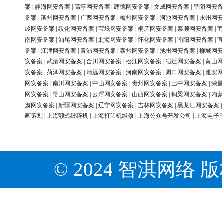
案
|
静海网安备案
|
高淳网安备案
|
建德网安备案
|
文成网安备案
|
平阴网安
备案
|
滨州网安备案
|
广西网安备案
|
梅州网安备案
|
河池网安备案
|
永州网
岭网安备案
|
绥化网安备案
|
宝坻网安备案
|
桐庐网安备案
|
泰顺网安备案
|
南网安备案
|
汕尾网安备案
|
北海网安备案
|
怀化网安备案
|
南阳网安备案
|
备案
|
江津网安备案
|
青浦网安备案
|
泰州网安备案
|
池州网安备案
|
柳城网
安备案
|
武清网安备案
|
合川网安备案
|
松江网安备案
|
宿迁网安备案
|
黄山
安备案
|
菏泽网安备案
|
清远网安备案
|
河南网安备案
|
周口网安备案
|
雅安
网安备案
|
南川网安备案
|
中山网安备案
|
贵州网安备案
|
巴中网安备案
|
荣
网安备案
|
璧山网安备案
|
云浮网安备案
|
山西网安备案
|
铜梁网安备案
|
内
肃网安备案
|
新疆网安备案
|
辽宁网安备案
|
吉林网安备案
|
黑龙江网安备案
画策划
|
上海颚式破碎机
|
上海打印机维修
|
上海公众号开发公司
|
上海电子
© 2024 智淇网络 版权所有