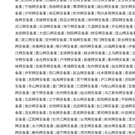
案
|
肥东网安备案
|
历城网安备案
|
李沧网安备案
|
白云网安备案
|
宝安网安
备案
|
宁德网安备案
|
淮南网安备案
|
鹰潭网安备案
|
烟台网安备案
|
韶关网
备案
|
泸州网安备案
|
保定网安备案
|
忻州网安备案
|
鄂尔多斯网安备案
|
延
曲网安备案
|
东丽网安备案
|
雨花台网安备案
|
润州网安备案
|
溧阳网安备案
滨江网安备案
|
乐清网安备案
|
海宁网安备案
|
兰溪网安备案
|
开化网安备案
龙岗网安备案
|
大渡口网安备案
|
朝阳网安备案
|
静安网安备案
|
昆山网安备
案
|
湛江网安备案
|
贺州网安备案
|
常德网安备案
|
荆门网安备案
|
新乡网安
网安备案
|
张掖网安备案
|
喀什网安备案
|
锦州网安备案
|
白城网安备案
|
伊
汪网安备案
|
萧山网安备案
|
龙港网安备案
|
桐乡网安备案
|
义乌网安备案
|
华网安备案
|
渝北网安备案
|
卢湾网安备案
|
南通网安备案
|
衢州网安备案
|
林网安备案
|
张家界网安备案
|
孝感网安备案
|
焦作网安备案
|
临沧网安备案
备案
|
伊犁网安备案
|
营口网安备案
|
延边网安备案
|
佳木斯网安备案
|
香港
安备案
|
东阳网安备案
|
临海网安备案
|
景宁网安备案
|
庐江网安备案
|
济阳
安备案
|
舟山网安备案
|
厦门网安备案
|
江西网安备案
|
马鞍山网安备案
|
宜
网安备案
|
遂宁网安备案
|
沧州网安备案
|
临汾网安备案
|
乌兰察布网安备案
备案
|
北辰网安备案
|
江宁网安备案
|
东台网安备案
|
富阳网安备案
|
平阳网
备案
|
南沙网安备案
|
光明网安备案
|
北碚网安备案
|
虹口网安备案
|
盐城网
备案
|
茂名网安备案
|
百色网安备案
|
娄底网安备案
|
黄冈网安备案
|
许昌网
安备案
|
辽阳网安备案
|
牡丹江网安备案
|
台湾网安备案
|
蓟州网安备案
|
溧
网安备案
|
永川网安备案
|
杨浦网安备案
|
淮安网安备案
|
丽水网安备案
|
晋
网安备案
|
郴州网安备案
|
咸宁网安备案
|
漯河网安备案
|
乐山网安备案
|
衡