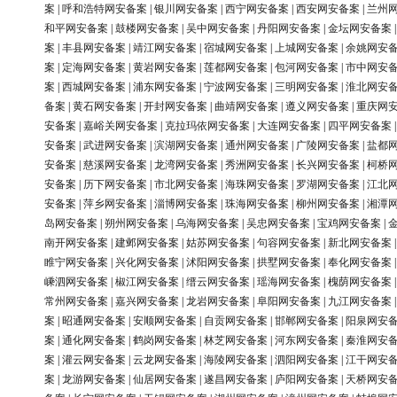
案
|
呼和浩特网安备案
|
银川网安备案
|
西宁网安备案
|
西安网安备案
|
兰州
和平网安备案
|
鼓楼网安备案
|
吴中网安备案
|
丹阳网安备案
|
金坛网安备案
案
|
丰县网安备案
|
靖江网安备案
|
宿城网安备案
|
上城网安备案
|
余姚网安
案
|
定海网安备案
|
黄岩网安备案
|
莲都网安备案
|
包河网安备案
|
市中网安
案
|
西城网安备案
|
浦东网安备案
|
宁波网安备案
|
三明网安备案
|
淮北网安
备案
|
黄石网安备案
|
开封网安备案
|
曲靖网安备案
|
遵义网安备案
|
重庆网
安备案
|
嘉峪关网安备案
|
克拉玛依网安备案
|
大连网安备案
|
四平网安备案
安备案
|
武进网安备案
|
滨湖网安备案
|
通州网安备案
|
广陵网安备案
|
盐都
安备案
|
慈溪网安备案
|
龙湾网安备案
|
秀洲网安备案
|
长兴网安备案
|
柯桥
安备案
|
历下网安备案
|
市北网安备案
|
海珠网安备案
|
罗湖网安备案
|
江北
安备案
|
萍乡网安备案
|
淄博网安备案
|
珠海网安备案
|
柳州网安备案
|
湘潭
岛网安备案
|
朔州网安备案
|
乌海网安备案
|
吴忠网安备案
|
宝鸡网安备案
|
南开网安备案
|
建邺网安备案
|
姑苏网安备案
|
句容网安备案
|
新北网安备案
睢宁网安备案
|
兴化网安备案
|
沭阳网安备案
|
拱墅网安备案
|
奉化网安备案
嵊泗网安备案
|
椒江网安备案
|
缙云网安备案
|
瑶海网安备案
|
槐荫网安备案
常州网安备案
|
嘉兴网安备案
|
龙岩网安备案
|
阜阳网安备案
|
九江网安备案
案
|
昭通网安备案
|
安顺网安备案
|
自贡网安备案
|
邯郸网安备案
|
阳泉网安
案
|
通化网安备案
|
鹤岗网安备案
|
林芝网安备案
|
河东网安备案
|
秦淮网安
案
|
灌云网安备案
|
云龙网安备案
|
海陵网安备案
|
泗阳网安备案
|
江干网安
案
|
龙游网安备案
|
仙居网安备案
|
遂昌网安备案
|
庐阳网安备案
|
天桥网安