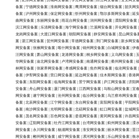
案
|
肥东网安备案
|
历城网安备案
|
李沧网安备案
|
白云网安备案
|
宝安网安
备案
|
宁德网安备案
|
淮南网安备案
|
鹰潭网安备案
|
烟台网安备案
|
韶关网
备案
|
泸州网安备案
|
保定网安备案
|
忻州网安备案
|
鄂尔多斯网安备案
|
延
曲网安备案
|
东丽网安备案
|
雨花台网安备案
|
润州网安备案
|
溧阳网安备案
滨江网安备案
|
乐清网安备案
|
海宁网安备案
|
兰溪网安备案
|
开化网安备案
龙岗网安备案
|
大渡口网安备案
|
朝阳网安备案
|
静安网安备案
|
昆山网安备
案
|
湛江网安备案
|
贺州网安备案
|
常德网安备案
|
荆门网安备案
|
新乡网安
网安备案
|
张掖网安备案
|
喀什网安备案
|
锦州网安备案
|
白城网安备案
|
伊
汪网安备案
|
萧山网安备案
|
龙港网安备案
|
桐乡网安备案
|
义乌网安备案
|
华网安备案
|
渝北网安备案
|
卢湾网安备案
|
南通网安备案
|
衢州网安备案
|
林网安备案
|
张家界网安备案
|
孝感网安备案
|
焦作网安备案
|
临沧网安备案
备案
|
伊犁网安备案
|
营口网安备案
|
延边网安备案
|
佳木斯网安备案
|
香港
安备案
|
东阳网安备案
|
临海网安备案
|
景宁网安备案
|
庐江网安备案
|
济阳
安备案
|
舟山网安备案
|
厦门网安备案
|
江西网安备案
|
马鞍山网安备案
|
宜
网安备案
|
遂宁网安备案
|
沧州网安备案
|
临汾网安备案
|
乌兰察布网安备案
备案
|
北辰网安备案
|
江宁网安备案
|
东台网安备案
|
富阳网安备案
|
平阳网
备案
|
南沙网安备案
|
光明网安备案
|
北碚网安备案
|
虹口网安备案
|
盐城网
备案
|
茂名网安备案
|
百色网安备案
|
娄底网安备案
|
黄冈网安备案
|
许昌网
安备案
|
辽阳网安备案
|
牡丹江网安备案
|
台湾网安备案
|
蓟州网安备案
|
溧
网安备案
|
永川网安备案
|
杨浦网安备案
|
淮安网安备案
|
丽水网安备案
|
晋
网安备案
|
郴州网安备案
|
咸宁网安备案
|
漯河网安备案
|
乐山网安备案
|
衡