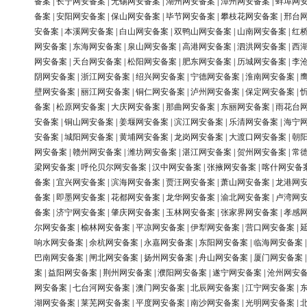
备案
|
长宁网安备案
|
无锡网安备案
|
湖州网安备案
|
漳州网安备案
|
蚌埠网
备案
|
安阳网安备案
|
保山网安备案
|
毕节网安备案
|
攀枝花网安备案
|
邢台
安备案
|
本溪网安备案
|
白山网安备案
|
双鸭山网安备案
|
山南网安备案
|
红
网安备案
|
东海网安备案
|
泉山网安备案
|
高港网安备案
|
泗洪网安备案
|
西
网安备案
|
天台网安备案
|
松阳网安备案
|
肥东网安备案
|
历城网安备案
|
李
阴网安备案
|
浙江网安备案
|
绍兴网安备案
|
宁德网安备案
|
淮南网安备案
|
壁网安备案
|
丽江网安备案
|
铜仁网安备案
|
泸州网安备案
|
保定网安备案
|
备案
|
松原网安备案
|
大庆网安备案
|
那曲网安备案
|
东丽网安备案
|
雨花台
安备案
|
铜山网安备案
|
姜堰网安备案
|
滨江网安备案
|
乐清网安备案
|
海宁
安备案
|
城阳网安备案
|
黄埔网安备案
|
龙岗网安备案
|
大渡口网安备案
|
朝
网安备案
|
赣州网安备案
|
潍坊网安备案
|
湛江网安备案
|
贺州网安备案
|
常
梁网安备案
|
呼伦贝尔网安备案
|
汉中网安备案
|
张掖网安备案
|
喀什网安备
备案
|
宜兴网安备案
|
滨海网安备案
|
贾汪网安备案
|
萧山网安备案
|
龙港网
备案
|
即墨网安备案
|
花都网安备案
|
龙华网安备案
|
渝北网安备案
|
卢湾网
备案
|
济宁网安备案
|
肇庆网安备案
|
玉林网安备案
|
张家界网安备案
|
孝感
尔网安备案
|
榆林网安备案
|
平凉网安备案
|
伊犁网安备案
|
营口网安备案
|
响水网安备案
|
余杭网安备案
|
永嘉网安备案
|
东阳网安备案
|
临海网安备案
巴南网安备案
|
闸北网安备案
|
扬州网安备案
|
舟山网安备案
|
厦门网安备案
案
|
益阳网安备案
|
荆州网安备案
|
濮阳网安备案
|
遂宁网安备案
|
沧州网安
网安备案
|
七台河网安备案
|
澳门网安备案
|
北辰网安备案
|
江宁网安备案
|
湖网安备案
|
莱芜网安备案
|
平度网安备案
|
南沙网安备案
|
光明网安备案
|