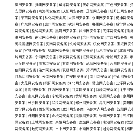
庆网安备案
|
抚州网安备案
|
威海网安备案
|
茂名网安备案
|
百色网安备案
|
安盟网安备案
|
商洛网安备案
|
庆阳网安备案
|
辽阳网安备案
|
牡丹江网安备
案
|
莱西网安备案
|
从化网安备案
|
大鹏网安备案
|
永川网安备案
|
杨浦网安
案
|
广东网安备案
|
惠州网安备案
|
钦州网安备案
|
郴州网安备案
|
咸宁网安
网安备案
|
盘锦网安备案
|
黑河网安备案
|
静海网安备案
|
高淳网安备案
|
建
港网安备案
|
南安网安备案
|
铜陵网安备案
|
滨州网安备案
|
广西网安备案
|
阿拉善盟网安备案
|
陇南网安备案
|
铁岭网安备案
|
绥化网安备案
|
宝坻网安
备案
|
宣城网安备案
|
德州网安备案
|
海南网安备案
|
汕尾网安备案
|
北海网
岭网安备案
|
宁河网安备案
|
淳安网安备案
|
江津网安备案
|
青浦网安备案
|
商丘网安备案
|
南充网安备案
|
甘南网安备案
|
武清网安备案
|
合川网安备案
信阳网安备案
|
达州网安备案
|
双桥网安备案
|
菏泽网安备案
|
清远网安备案
驻马店网安备案
|
云南网安备案
|
广安网安备案
|
南川网安备案
|
中山网安备
案
|
大足网安备案
|
揭阳网安备案
|
河北网安备案
|
璧山网安备案
|
云浮网安
备案
|
青海网安备案
|
陕西网安备案
|
甘肃网安备案
|
新疆网安备案
|
辽宁网
安备案
|
南京网安备案
|
东城网安备案
|
黄埔网安备案
|
杭州网安备案
|
泉州
安备案
|
长沙网安备案
|
武汉网安备案
|
郑州网安备案
|
昆明网安备案
|
贵阳
西宁网安备案
|
西安网安备案
|
兰州网安备案
|
乌鲁木齐网安备案
|
沈阳网安
安备案
|
丹阳网安备案
|
金坛网安备案
|
梁溪网安备案
|
崇川网安备案
|
邗江
网安备案
|
上城网安备案
|
余姚网安备案
|
鹿城网安备案
|
南湖网安备案
|
德
网安备案
|
包河网安备案
|
市中网安备案
|
市南网安备案
|
越秀网安备案
|
福