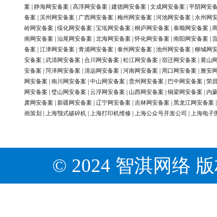
案
|
静海网安备案
|
高淳网安备案
|
建德网安备案
|
文成网安备案
|
平阴网安
备案
|
滨州网安备案
|
广西网安备案
|
梅州网安备案
|
河池网安备案
|
永州网
岭网安备案
|
绥化网安备案
|
宝坻网安备案
|
桐庐网安备案
|
泰顺网安备案
|
南网安备案
|
汕尾网安备案
|
北海网安备案
|
怀化网安备案
|
南阳网安备案
|
备案
|
江津网安备案
|
青浦网安备案
|
泰州网安备案
|
池州网安备案
|
柳城网
安备案
|
武清网安备案
|
合川网安备案
|
松江网安备案
|
宿迁网安备案
|
黄山
安备案
|
菏泽网安备案
|
清远网安备案
|
河南网安备案
|
周口网安备案
|
雅安
网安备案
|
南川网安备案
|
中山网安备案
|
贵州网安备案
|
巴中网安备案
|
荣
网安备案
|
璧山网安备案
|
云浮网安备案
|
山西网安备案
|
铜梁网安备案
|
内
肃网安备案
|
新疆网安备案
|
辽宁网安备案
|
吉林网安备案
|
黑龙江网安备案
画策划
|
上海颚式破碎机
|
上海打印机维修
|
上海公众号开发公司
|
上海电子
© 2024 智淇网络 版权所有