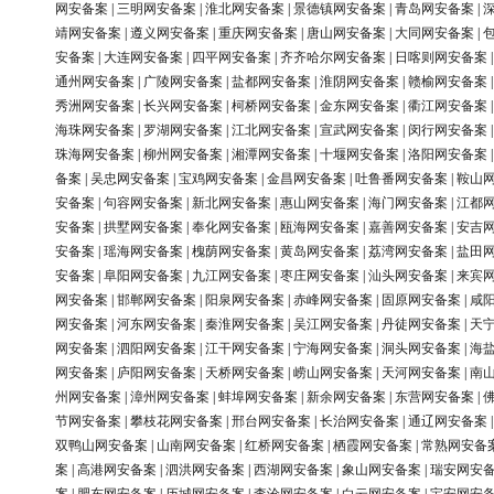
网安备案
|
三明网安备案
|
淮北网安备案
|
景德镇网安备案
|
青岛网安备案
|
靖网安备案
|
遵义网安备案
|
重庆网安备案
|
唐山网安备案
|
大同网安备案
|
安备案
|
大连网安备案
|
四平网安备案
|
齐齐哈尔网安备案
|
日喀则网安备案
通州网安备案
|
广陵网安备案
|
盐都网安备案
|
淮阴网安备案
|
赣榆网安备案
秀洲网安备案
|
长兴网安备案
|
柯桥网安备案
|
金东网安备案
|
衢江网安备案
海珠网安备案
|
罗湖网安备案
|
江北网安备案
|
宣武网安备案
|
闵行网安备案
珠海网安备案
|
柳州网安备案
|
湘潭网安备案
|
十堰网安备案
|
洛阳网安备案
备案
|
吴忠网安备案
|
宝鸡网安备案
|
金昌网安备案
|
吐鲁番网安备案
|
鞍山
安备案
|
句容网安备案
|
新北网安备案
|
惠山网安备案
|
海门网安备案
|
江都
安备案
|
拱墅网安备案
|
奉化网安备案
|
瓯海网安备案
|
嘉善网安备案
|
安吉
安备案
|
瑶海网安备案
|
槐荫网安备案
|
黄岛网安备案
|
荔湾网安备案
|
盐田
安备案
|
阜阳网安备案
|
九江网安备案
|
枣庄网安备案
|
汕头网安备案
|
来宾
网安备案
|
邯郸网安备案
|
阳泉网安备案
|
赤峰网安备案
|
固原网安备案
|
咸
网安备案
|
河东网安备案
|
秦淮网安备案
|
吴江网安备案
|
丹徒网安备案
|
天
网安备案
|
泗阳网安备案
|
江干网安备案
|
宁海网安备案
|
洞头网安备案
|
海
网安备案
|
庐阳网安备案
|
天桥网安备案
|
崂山网安备案
|
天河网安备案
|
南
州网安备案
|
漳州网安备案
|
蚌埠网安备案
|
新余网安备案
|
东营网安备案
|
节网安备案
|
攀枝花网安备案
|
邢台网安备案
|
长治网安备案
|
通辽网安备案
双鸭山网安备案
|
山南网安备案
|
红桥网安备案
|
栖霞网安备案
|
常熟网安备
案
|
高港网安备案
|
泗洪网安备案
|
西湖网安备案
|
象山网安备案
|
瑞安网安