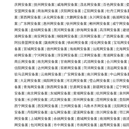
庆网安备案
|
抚州网安备案
|
威海网安备案
|
茂名网安备案
|
百色网安备案
|
安盟网安备案
|
商洛网安备案
|
庆阳网安备案
|
辽阳网安备案
|
牡丹江网安备
案
|
莱西网安备案
|
从化网安备案
|
大鹏网安备案
|
永川网安备案
|
杨浦网安
案
|
广东网安备案
|
惠州网安备案
|
钦州网安备案
|
郴州网安备案
|
咸宁网安
网安备案
|
盘锦网安备案
|
黑河网安备案
|
静海网安备案
|
高淳网安备案
|
建
港网安备案
|
南安网安备案
|
铜陵网安备案
|
滨州网安备案
|
广西网安备案
|
阿拉善盟网安备案
|
陇南网安备案
|
铁岭网安备案
|
绥化网安备案
|
宝坻网安
备案
|
宣城网安备案
|
德州网安备案
|
海南网安备案
|
汕尾网安备案
|
北海网
岭网安备案
|
宁河网安备案
|
淳安网安备案
|
江津网安备案
|
青浦网安备案
|
商丘网安备案
|
南充网安备案
|
甘南网安备案
|
武清网安备案
|
合川网安备案
信阳网安备案
|
达州网安备案
|
双桥网安备案
|
菏泽网安备案
|
清远网安备案
驻马店网安备案
|
云南网安备案
|
广安网安备案
|
南川网安备案
|
中山网安备
案
|
大足网安备案
|
揭阳网安备案
|
河北网安备案
|
璧山网安备案
|
云浮网安
备案
|
青海网安备案
|
陕西网安备案
|
甘肃网安备案
|
新疆网安备案
|
辽宁网
安备案
|
南京网安备案
|
东城网安备案
|
黄埔网安备案
|
杭州网安备案
|
泉州
安备案
|
长沙网安备案
|
武汉网安备案
|
郑州网安备案
|
昆明网安备案
|
贵阳
西宁网安备案
|
西安网安备案
|
兰州网安备案
|
乌鲁木齐网安备案
|
沈阳网安
安备案
|
丹阳网安备案
|
金坛网安备案
|
梁溪网安备案
|
崇川网安备案
|
邗江
网安备案
|
上城网安备案
|
余姚网安备案
|
鹿城网安备案
|
南湖网安备案
|
德
网安备案
|
包河网安备案
|
市中网安备案
|
市南网安备案
|
越秀网安备案
|
福