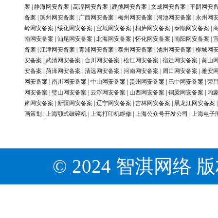
案
|
静海网安备案
|
高淳网安备案
|
建德网安备案
|
文成网安备案
|
平阴网安
备案
|
滨州网安备案
|
广西网安备案
|
梅州网安备案
|
河池网安备案
|
永州网
岭网安备案
|
绥化网安备案
|
宝坻网安备案
|
桐庐网安备案
|
泰顺网安备案
|
南网安备案
|
汕尾网安备案
|
北海网安备案
|
怀化网安备案
|
南阳网安备案
|
备案
|
江津网安备案
|
青浦网安备案
|
泰州网安备案
|
池州网安备案
|
柳城网
安备案
|
武清网安备案
|
合川网安备案
|
松江网安备案
|
宿迁网安备案
|
黄山
安备案
|
菏泽网安备案
|
清远网安备案
|
河南网安备案
|
周口网安备案
|
雅安
网安备案
|
南川网安备案
|
中山网安备案
|
贵州网安备案
|
巴中网安备案
|
荣
网安备案
|
璧山网安备案
|
云浮网安备案
|
山西网安备案
|
铜梁网安备案
|
内
肃网安备案
|
新疆网安备案
|
辽宁网安备案
|
吉林网安备案
|
黑龙江网安备案
画策划
|
上海颚式破碎机
|
上海打印机维修
|
上海公众号开发公司
|
上海电子
© 2024 智淇网络 版权所有