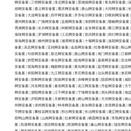
网安备案
|
三明网安备案
|
淮北网安备案
|
景德镇网安备案
|
青岛网安备案
|
靖网安备案
|
遵义网安备案
|
重庆网安备案
|
唐山网安备案
|
大同网安备案
|
安备案
|
大连网安备案
|
四平网安备案
|
齐齐哈尔网安备案
|
日喀则网安备案
通州网安备案
|
广陵网安备案
|
盐都网安备案
|
淮阴网安备案
|
赣榆网安备案
秀洲网安备案
|
长兴网安备案
|
柯桥网安备案
|
金东网安备案
|
衢江网安备案
海珠网安备案
|
罗湖网安备案
|
江北网安备案
|
宣武网安备案
|
闵行网安备案
珠海网安备案
|
柳州网安备案
|
湘潭网安备案
|
十堰网安备案
|
洛阳网安备案
备案
|
吴忠网安备案
|
宝鸡网安备案
|
金昌网安备案
|
吐鲁番网安备案
|
鞍山
安备案
|
句容网安备案
|
新北网安备案
|
惠山网安备案
|
海门网安备案
|
江都
安备案
|
拱墅网安备案
|
奉化网安备案
|
瓯海网安备案
|
嘉善网安备案
|
安吉
安备案
|
瑶海网安备案
|
槐荫网安备案
|
黄岛网安备案
|
荔湾网安备案
|
盐田
安备案
|
阜阳网安备案
|
九江网安备案
|
枣庄网安备案
|
汕头网安备案
|
来宾
网安备案
|
邯郸网安备案
|
阳泉网安备案
|
赤峰网安备案
|
固原网安备案
|
咸
网安备案
|
河东网安备案
|
秦淮网安备案
|
吴江网安备案
|
丹徒网安备案
|
天
网安备案
|
泗阳网安备案
|
江干网安备案
|
宁海网安备案
|
洞头网安备案
|
海
网安备案
|
庐阳网安备案
|
天桥网安备案
|
崂山网安备案
|
天河网安备案
|
南
州网安备案
|
漳州网安备案
|
蚌埠网安备案
|
新余网安备案
|
东营网安备案
|
节网安备案
|
攀枝花网安备案
|
邢台网安备案
|
长治网安备案
|
通辽网安备案
双鸭山网安备案
|
山南网安备案
|
红桥网安备案
|
栖霞网安备案
|
常熟网安备
案
|
高港网安备案
|
泗洪网安备案
|
西湖网安备案
|
象山网安备案
|
瑞安网安