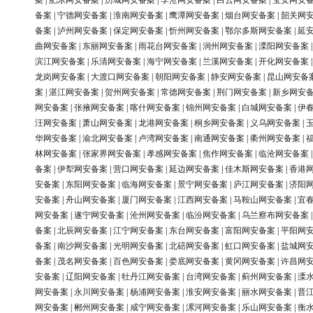
案
|
肥东网安备案
|
历城网安备案
|
李沧网安备案
|
白云网安备案
|
宝安网安
备案
|
宁德网安备案
|
淮南网安备案
|
鹰潭网安备案
|
烟台网安备案
|
韶关网
备案
|
泸州网安备案
|
保定网安备案
|
忻州网安备案
|
鄂尔多斯网安备案
|
延
曲网安备案
|
东丽网安备案
|
雨花台网安备案
|
润州网安备案
|
溧阳网安备案
滨江网安备案
|
乐清网安备案
|
海宁网安备案
|
兰溪网安备案
|
开化网安备案
龙岗网安备案
|
大渡口网安备案
|
朝阳网安备案
|
静安网安备案
|
昆山网安备
案
|
湛江网安备案
|
贺州网安备案
|
常德网安备案
|
荆门网安备案
|
新乡网安
网安备案
|
张掖网安备案
|
喀什网安备案
|
锦州网安备案
|
白城网安备案
|
伊
汪网安备案
|
萧山网安备案
|
龙港网安备案
|
桐乡网安备案
|
义乌网安备案
|
华网安备案
|
渝北网安备案
|
卢湾网安备案
|
南通网安备案
|
衢州网安备案
|
林网安备案
|
张家界网安备案
|
孝感网安备案
|
焦作网安备案
|
临沧网安备案
备案
|
伊犁网安备案
|
营口网安备案
|
延边网安备案
|
佳木斯网安备案
|
香港
安备案
|
东阳网安备案
|
临海网安备案
|
景宁网安备案
|
庐江网安备案
|
济阳
安备案
|
舟山网安备案
|
厦门网安备案
|
江西网安备案
|
马鞍山网安备案
|
宜
网安备案
|
遂宁网安备案
|
沧州网安备案
|
临汾网安备案
|
乌兰察布网安备案
备案
|
北辰网安备案
|
江宁网安备案
|
东台网安备案
|
富阳网安备案
|
平阳网
备案
|
南沙网安备案
|
光明网安备案
|
北碚网安备案
|
虹口网安备案
|
盐城网
备案
|
茂名网安备案
|
百色网安备案
|
娄底网安备案
|
黄冈网安备案
|
许昌网
安备案
|
辽阳网安备案
|
牡丹江网安备案
|
台湾网安备案
|
蓟州网安备案
|
溧
网安备案
|
永川网安备案
|
杨浦网安备案
|
淮安网安备案
|
丽水网安备案
|
晋
网安备案
|
郴州网安备案
|
咸宁网安备案
|
漯河网安备案
|
乐山网安备案
|
衡