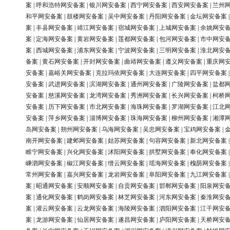
案
|
呼和浩特网安备案
|
银川网安备案
|
西宁网安备案
|
西安网安备案
|
兰州
和平网安备案
|
鼓楼网安备案
|
吴中网安备案
|
丹阳网安备案
|
金坛网安备案
案
|
丰县网安备案
|
靖江网安备案
|
宿城网安备案
|
上城网安备案
|
余姚网安
案
|
定海网安备案
|
黄岩网安备案
|
莲都网安备案
|
包河网安备案
|
市中网安
案
|
西城网安备案
|
浦东网安备案
|
宁波网安备案
|
三明网安备案
|
淮北网安
备案
|
黄石网安备案
|
开封网安备案
|
曲靖网安备案
|
遵义网安备案
|
重庆网
安备案
|
嘉峪关网安备案
|
克拉玛依网安备案
|
大连网安备案
|
四平网安备案
安备案
|
武进网安备案
|
滨湖网安备案
|
通州网安备案
|
广陵网安备案
|
盐都
安备案
|
慈溪网安备案
|
龙湾网安备案
|
秀洲网安备案
|
长兴网安备案
|
柯桥
安备案
|
历下网安备案
|
市北网安备案
|
海珠网安备案
|
罗湖网安备案
|
江北
安备案
|
萍乡网安备案
|
淄博网安备案
|
珠海网安备案
|
柳州网安备案
|
湘潭
岛网安备案
|
朔州网安备案
|
乌海网安备案
|
吴忠网安备案
|
宝鸡网安备案
|
南开网安备案
|
建邺网安备案
|
姑苏网安备案
|
句容网安备案
|
新北网安备案
睢宁网安备案
|
兴化网安备案
|
沭阳网安备案
|
拱墅网安备案
|
奉化网安备案
嵊泗网安备案
|
椒江网安备案
|
缙云网安备案
|
瑶海网安备案
|
槐荫网安备案
常州网安备案
|
嘉兴网安备案
|
龙岩网安备案
|
阜阳网安备案
|
九江网安备案
案
|
昭通网安备案
|
安顺网安备案
|
自贡网安备案
|
邯郸网安备案
|
阳泉网安
案
|
通化网安备案
|
鹤岗网安备案
|
林芝网安备案
|
河东网安备案
|
秦淮网安
案
|
灌云网安备案
|
云龙网安备案
|
海陵网安备案
|
泗阳网安备案
|
江干网安
案
|
龙游网安备案
|
仙居网安备案
|
遂昌网安备案
|
庐阳网安备案
|
天桥网安