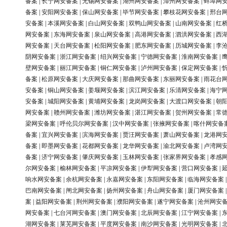
备案
|
长宁网安备案
|
无锡网安备案
|
湖州网安备案
|
漳州网安备案
|
蚌埠网
备案
|
安阳网安备案
|
保山网安备案
|
毕节网安备案
|
攀枝花网安备案
|
邢台
安备案
|
本溪网安备案
|
白山网安备案
|
双鸭山网安备案
|
山南网安备案
|
红
网安备案
|
东海网安备案
|
泉山网安备案
|
高港网安备案
|
泗洪网安备案
|
西
网安备案
|
天台网安备案
|
松阳网安备案
|
肥东网安备案
|
历城网安备案
|
李
阴网安备案
|
浙江网安备案
|
绍兴网安备案
|
宁德网安备案
|
淮南网安备案
|
壁网安备案
|
丽江网安备案
|
铜仁网安备案
|
泸州网安备案
|
保定网安备案
|
备案
|
松原网安备案
|
大庆网安备案
|
那曲网安备案
|
东丽网安备案
|
雨花台
安备案
|
铜山网安备案
|
姜堰网安备案
|
滨江网安备案
|
乐清网安备案
|
海宁
安备案
|
城阳网安备案
|
黄埔网安备案
|
龙岗网安备案
|
大渡口网安备案
|
朝
网安备案
|
赣州网安备案
|
潍坊网安备案
|
湛江网安备案
|
贺州网安备案
|
常
梁网安备案
|
呼伦贝尔网安备案
|
汉中网安备案
|
张掖网安备案
|
喀什网安备
备案
|
宜兴网安备案
|
滨海网安备案
|
贾汪网安备案
|
萧山网安备案
|
龙港网
备案
|
即墨网安备案
|
花都网安备案
|
龙华网安备案
|
渝北网安备案
|
卢湾网
备案
|
济宁网安备案
|
肇庆网安备案
|
玉林网安备案
|
张家界网安备案
|
孝感
尔网安备案
|
榆林网安备案
|
平凉网安备案
|
伊犁网安备案
|
营口网安备案
|
响水网安备案
|
余杭网安备案
|
永嘉网安备案
|
东阳网安备案
|
临海网安备案
巴南网安备案
|
闸北网安备案
|
扬州网安备案
|
舟山网安备案
|
厦门网安备案
案
|
益阳网安备案
|
荆州网安备案
|
濮阳网安备案
|
遂宁网安备案
|
沧州网安
网安备案
|
七台河网安备案
|
澳门网安备案
|
北辰网安备案
|
江宁网安备案
|
湖网安备案
|
莱芜网安备案
|
平度网安备案
|
南沙网安备案
|
光明网安备案
|