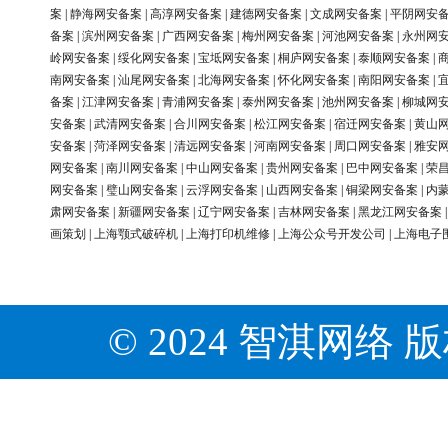
案
|
静海网安备案
|
高淳网安备案
|
建德网安备案
|
文成网安备案
|
平阴网安
备案
|
滨州网安备案
|
广西网安备案
|
梅州网安备案
|
河池网安备案
|
永州网
岭网安备案
|
绥化网安备案
|
宝坻网安备案
|
桐庐网安备案
|
泰顺网安备案
|
南网安备案
|
汕尾网安备案
|
北海网安备案
|
怀化网安备案
|
南阳网安备案
|
备案
|
江津网安备案
|
青浦网安备案
|
泰州网安备案
|
池州网安备案
|
柳城网
安备案
|
武清网安备案
|
合川网安备案
|
松江网安备案
|
宿迁网安备案
|
黄山
安备案
|
菏泽网安备案
|
清远网安备案
|
河南网安备案
|
周口网安备案
|
雅安
网安备案
|
南川网安备案
|
中山网安备案
|
贵州网安备案
|
巴中网安备案
|
荣
网安备案
|
璧山网安备案
|
云浮网安备案
|
山西网安备案
|
铜梁网安备案
|
内
肃网安备案
|
新疆网安备案
|
辽宁网安备案
|
吉林网安备案
|
黑龙江网安备案
画策划
|
上海颚式破碎机
|
上海打印机维修
|
上海公众号开发公司
|
上海电子
© 2024 智淇网络 版权所有