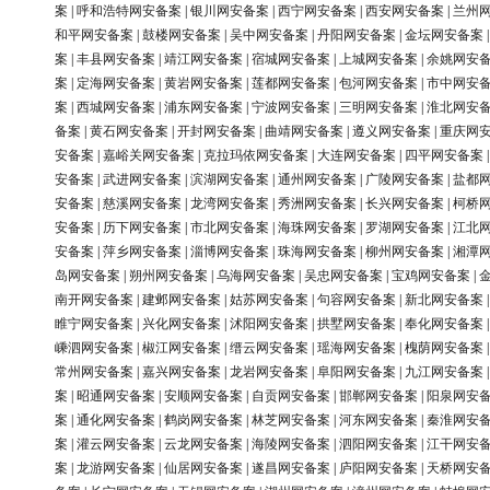
案
|
呼和浩特网安备案
|
银川网安备案
|
西宁网安备案
|
西安网安备案
|
兰州
和平网安备案
|
鼓楼网安备案
|
吴中网安备案
|
丹阳网安备案
|
金坛网安备案
案
|
丰县网安备案
|
靖江网安备案
|
宿城网安备案
|
上城网安备案
|
余姚网安
案
|
定海网安备案
|
黄岩网安备案
|
莲都网安备案
|
包河网安备案
|
市中网安
案
|
西城网安备案
|
浦东网安备案
|
宁波网安备案
|
三明网安备案
|
淮北网安
备案
|
黄石网安备案
|
开封网安备案
|
曲靖网安备案
|
遵义网安备案
|
重庆网
安备案
|
嘉峪关网安备案
|
克拉玛依网安备案
|
大连网安备案
|
四平网安备案
安备案
|
武进网安备案
|
滨湖网安备案
|
通州网安备案
|
广陵网安备案
|
盐都
安备案
|
慈溪网安备案
|
龙湾网安备案
|
秀洲网安备案
|
长兴网安备案
|
柯桥
安备案
|
历下网安备案
|
市北网安备案
|
海珠网安备案
|
罗湖网安备案
|
江北
安备案
|
萍乡网安备案
|
淄博网安备案
|
珠海网安备案
|
柳州网安备案
|
湘潭
岛网安备案
|
朔州网安备案
|
乌海网安备案
|
吴忠网安备案
|
宝鸡网安备案
|
南开网安备案
|
建邺网安备案
|
姑苏网安备案
|
句容网安备案
|
新北网安备案
睢宁网安备案
|
兴化网安备案
|
沭阳网安备案
|
拱墅网安备案
|
奉化网安备案
嵊泗网安备案
|
椒江网安备案
|
缙云网安备案
|
瑶海网安备案
|
槐荫网安备案
常州网安备案
|
嘉兴网安备案
|
龙岩网安备案
|
阜阳网安备案
|
九江网安备案
案
|
昭通网安备案
|
安顺网安备案
|
自贡网安备案
|
邯郸网安备案
|
阳泉网安
案
|
通化网安备案
|
鹤岗网安备案
|
林芝网安备案
|
河东网安备案
|
秦淮网安
案
|
灌云网安备案
|
云龙网安备案
|
海陵网安备案
|
泗阳网安备案
|
江干网安
案
|
龙游网安备案
|
仙居网安备案
|
遂昌网安备案
|
庐阳网安备案
|
天桥网安