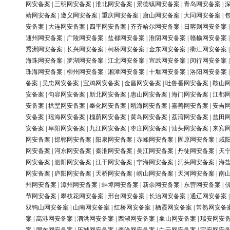
网安备案
|
三明网安备案
|
淮北网安备案
|
景德镇网安备案
|
青岛网安备案
|
靖网安备案
|
遵义网安备案
|
重庆网安备案
|
唐山网安备案
|
大同网安备案
|
安备案
|
大连网安备案
|
四平网安备案
|
齐齐哈尔网安备案
|
日喀则网安备案
通州网安备案
|
广陵网安备案
|
盐都网安备案
|
淮阴网安备案
|
赣榆网安备案
秀洲网安备案
|
长兴网安备案
|
柯桥网安备案
|
金东网安备案
|
衢江网安备案
海珠网安备案
|
罗湖网安备案
|
江北网安备案
|
宣武网安备案
|
闵行网安备案
珠海网安备案
|
柳州网安备案
|
湘潭网安备案
|
十堰网安备案
|
洛阳网安备案
备案
|
吴忠网安备案
|
宝鸡网安备案
|
金昌网安备案
|
吐鲁番网安备案
|
鞍山
安备案
|
句容网安备案
|
新北网安备案
|
惠山网安备案
|
海门网安备案
|
江都
安备案
|
拱墅网安备案
|
奉化网安备案
|
瓯海网安备案
|
嘉善网安备案
|
安吉
安备案
|
瑶海网安备案
|
槐荫网安备案
|
黄岛网安备案
|
荔湾网安备案
|
盐田
安备案
|
阜阳网安备案
|
九江网安备案
|
枣庄网安备案
|
汕头网安备案
|
来宾
网安备案
|
邯郸网安备案
|
阳泉网安备案
|
赤峰网安备案
|
固原网安备案
|
咸
网安备案
|
河东网安备案
|
秦淮网安备案
|
吴江网安备案
|
丹徒网安备案
|
天
网安备案
|
泗阳网安备案
|
江干网安备案
|
宁海网安备案
|
洞头网安备案
|
海
网安备案
|
庐阳网安备案
|
天桥网安备案
|
崂山网安备案
|
天河网安备案
|
南
州网安备案
|
漳州网安备案
|
蚌埠网安备案
|
新余网安备案
|
东营网安备案
|
节网安备案
|
攀枝花网安备案
|
邢台网安备案
|
长治网安备案
|
通辽网安备案
双鸭山网安备案
|
山南网安备案
|
红桥网安备案
|
栖霞网安备案
|
常熟网安备
案
|
高港网安备案
|
泗洪网安备案
|
西湖网安备案
|
象山网安备案
|
瑞安网安