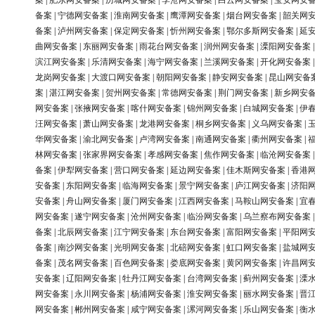
案
|
肥东网安备案
|
历城网安备案
|
李沧网安备案
|
白云网安备案
|
宝安网安
备案
|
宁德网安备案
|
淮南网安备案
|
鹰潭网安备案
|
烟台网安备案
|
韶关网
备案
|
泸州网安备案
|
保定网安备案
|
忻州网安备案
|
鄂尔多斯网安备案
|
延
曲网安备案
|
东丽网安备案
|
雨花台网安备案
|
润州网安备案
|
溧阳网安备案
滨江网安备案
|
乐清网安备案
|
海宁网安备案
|
兰溪网安备案
|
开化网安备案
龙岗网安备案
|
大渡口网安备案
|
朝阳网安备案
|
静安网安备案
|
昆山网安备
案
|
湛江网安备案
|
贺州网安备案
|
常德网安备案
|
荆门网安备案
|
新乡网安
网安备案
|
张掖网安备案
|
喀什网安备案
|
锦州网安备案
|
白城网安备案
|
伊
汪网安备案
|
萧山网安备案
|
龙港网安备案
|
桐乡网安备案
|
义乌网安备案
|
华网安备案
|
渝北网安备案
|
卢湾网安备案
|
南通网安备案
|
衢州网安备案
|
林网安备案
|
张家界网安备案
|
孝感网安备案
|
焦作网安备案
|
临沧网安备案
备案
|
伊犁网安备案
|
营口网安备案
|
延边网安备案
|
佳木斯网安备案
|
香港
安备案
|
东阳网安备案
|
临海网安备案
|
景宁网安备案
|
庐江网安备案
|
济阳
安备案
|
舟山网安备案
|
厦门网安备案
|
江西网安备案
|
马鞍山网安备案
|
宜
网安备案
|
遂宁网安备案
|
沧州网安备案
|
临汾网安备案
|
乌兰察布网安备案
备案
|
北辰网安备案
|
江宁网安备案
|
东台网安备案
|
富阳网安备案
|
平阳网
备案
|
南沙网安备案
|
光明网安备案
|
北碚网安备案
|
虹口网安备案
|
盐城网
备案
|
茂名网安备案
|
百色网安备案
|
娄底网安备案
|
黄冈网安备案
|
许昌网
安备案
|
辽阳网安备案
|
牡丹江网安备案
|
台湾网安备案
|
蓟州网安备案
|
溧
网安备案
|
永川网安备案
|
杨浦网安备案
|
淮安网安备案
|
丽水网安备案
|
晋
网安备案
|
郴州网安备案
|
咸宁网安备案
|
漯河网安备案
|
乐山网安备案
|
衡