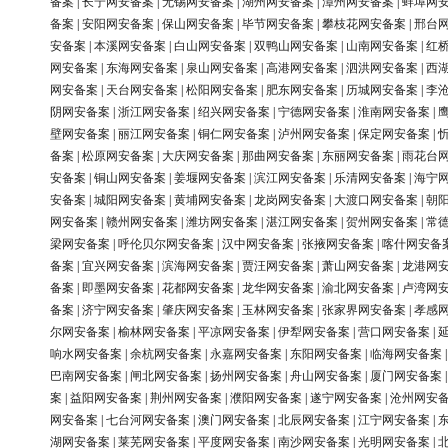
备案
|
长宁网安备案
|
无锡网安备案
|
湖州网安备案
|
漳州网安备案
|
蚌埠网
备案
|
安阳网安备案
|
保山网安备案
|
毕节网安备案
|
攀枝花网安备案
|
邢台
安备案
|
本溪网安备案
|
白山网安备案
|
双鸭山网安备案
|
山南网安备案
|
红
网安备案
|
东海网安备案
|
泉山网安备案
|
高港网安备案
|
泗洪网安备案
|
西
网安备案
|
天台网安备案
|
松阳网安备案
|
肥东网安备案
|
历城网安备案
|
李
阴网安备案
|
浙江网安备案
|
绍兴网安备案
|
宁德网安备案
|
淮南网安备案
|
壁网安备案
|
丽江网安备案
|
铜仁网安备案
|
泸州网安备案
|
保定网安备案
|
备案
|
松原网安备案
|
大庆网安备案
|
那曲网安备案
|
东丽网安备案
|
雨花台
安备案
|
铜山网安备案
|
姜堰网安备案
|
滨江网安备案
|
乐清网安备案
|
海宁
安备案
|
城阳网安备案
|
黄埔网安备案
|
龙岗网安备案
|
大渡口网安备案
|
朝
网安备案
|
赣州网安备案
|
潍坊网安备案
|
湛江网安备案
|
贺州网安备案
|
常
梁网安备案
|
呼伦贝尔网安备案
|
汉中网安备案
|
张掖网安备案
|
喀什网安备
备案
|
宜兴网安备案
|
滨海网安备案
|
贾汪网安备案
|
萧山网安备案
|
龙港网
备案
|
即墨网安备案
|
花都网安备案
|
龙华网安备案
|
渝北网安备案
|
卢湾网
备案
|
济宁网安备案
|
肇庆网安备案
|
玉林网安备案
|
张家界网安备案
|
孝感
尔网安备案
|
榆林网安备案
|
平凉网安备案
|
伊犁网安备案
|
营口网安备案
|
响水网安备案
|
余杭网安备案
|
永嘉网安备案
|
东阳网安备案
|
临海网安备案
巴南网安备案
|
闸北网安备案
|
扬州网安备案
|
舟山网安备案
|
厦门网安备案
案
|
益阳网安备案
|
荆州网安备案
|
濮阳网安备案
|
遂宁网安备案
|
沧州网安
网安备案
|
七台河网安备案
|
澳门网安备案
|
北辰网安备案
|
江宁网安备案
|
湖网安备案
|
莱芜网安备案
|
平度网安备案
|
南沙网安备案
|
光明网安备案
|