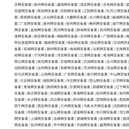
庆网安备案
|
抚州网安备案
|
威海网安备案
|
茂名网安备案
|
百色网安备案
|
安盟网安备案
|
商洛网安备案
|
庆阳网安备案
|
辽阳网安备案
|
牡丹江网安备
案
|
莱西网安备案
|
从化网安备案
|
大鹏网安备案
|
永川网安备案
|
杨浦网安
案
|
广东网安备案
|
惠州网安备案
|
钦州网安备案
|
郴州网安备案
|
咸宁网安
网安备案
|
盘锦网安备案
|
黑河网安备案
|
静海网安备案
|
高淳网安备案
|
建
港网安备案
|
南安网安备案
|
铜陵网安备案
|
滨州网安备案
|
广西网安备案
|
阿拉善盟网安备案
|
陇南网安备案
|
铁岭网安备案
|
绥化网安备案
|
宝坻网安
备案
|
宣城网安备案
|
德州网安备案
|
海南网安备案
|
汕尾网安备案
|
北海网
岭网安备案
|
宁河网安备案
|
淳安网安备案
|
江津网安备案
|
青浦网安备案
|
商丘网安备案
|
南充网安备案
|
甘南网安备案
|
武清网安备案
|
合川网安备案
信阳网安备案
|
达州网安备案
|
双桥网安备案
|
菏泽网安备案
|
清远网安备案
驻马店网安备案
|
云南网安备案
|
广安网安备案
|
南川网安备案
|
中山网安备
案
|
大足网安备案
|
揭阳网安备案
|
河北网安备案
|
璧山网安备案
|
云浮网安
备案
|
青海网安备案
|
陕西网安备案
|
甘肃网安备案
|
新疆网安备案
|
辽宁网
安备案
|
南京网安备案
|
东城网安备案
|
黄埔网安备案
|
杭州网安备案
|
泉州
安备案
|
长沙网安备案
|
武汉网安备案
|
郑州网安备案
|
昆明网安备案
|
贵阳
西宁网安备案
|
西安网安备案
|
兰州网安备案
|
乌鲁木齐网安备案
|
沈阳网安
安备案
|
丹阳网安备案
|
金坛网安备案
|
梁溪网安备案
|
崇川网安备案
|
邗江
网安备案
|
上城网安备案
|
余姚网安备案
|
鹿城网安备案
|
南湖网安备案
|
德
网安备案
|
包河网安备案
|
市中网安备案
|
市南网安备案
|
越秀网安备案
|
福