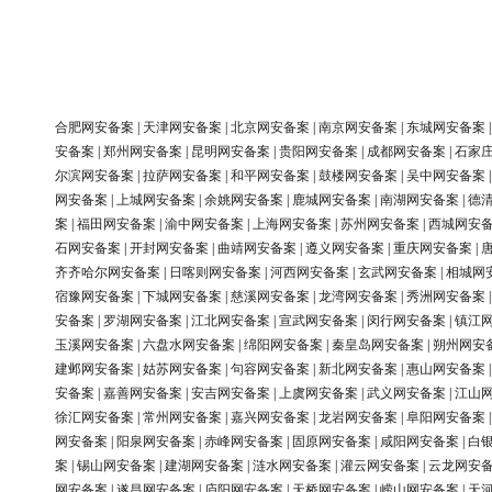
合肥网安备案
|
天津网安备案
|
北京网安备案
|
南京网安备案
|
东城网安备案
安备案
|
郑州网安备案
|
昆明网安备案
|
贵阳网安备案
|
成都网安备案
|
石家
尔滨网安备案
|
拉萨网安备案
|
和平网安备案
|
鼓楼网安备案
|
吴中网安备案
网安备案
|
上城网安备案
|
余姚网安备案
|
鹿城网安备案
|
南湖网安备案
|
德
案
|
福田网安备案
|
渝中网安备案
|
上海网安备案
|
苏州网安备案
|
西城网安
石网安备案
|
开封网安备案
|
曲靖网安备案
|
遵义网安备案
|
重庆网安备案
|
齐齐哈尔网安备案
|
日喀则网安备案
|
河西网安备案
|
玄武网安备案
|
相城网
宿豫网安备案
|
下城网安备案
|
慈溪网安备案
|
龙湾网安备案
|
秀洲网安备案
安备案
|
罗湖网安备案
|
江北网安备案
|
宣武网安备案
|
闵行网安备案
|
镇江
玉溪网安备案
|
六盘水网安备案
|
绵阳网安备案
|
秦皇岛网安备案
|
朔州网安
建邺网安备案
|
姑苏网安备案
|
句容网安备案
|
新北网安备案
|
惠山网安备案
安备案
|
嘉善网安备案
|
安吉网安备案
|
上虞网安备案
|
武义网安备案
|
江山
徐汇网安备案
|
常州网安备案
|
嘉兴网安备案
|
龙岩网安备案
|
阜阳网安备案
网安备案
|
阳泉网安备案
|
赤峰网安备案
|
固原网安备案
|
咸阳网安备案
|
白
案
|
锡山网安备案
|
建湖网安备案
|
涟水网安备案
|
灌云网安备案
|
云龙网安
网安备案
|
遂昌网安备案
|
庐阳网安备案
|
天桥网安备案
|
崂山网安备案
|
天