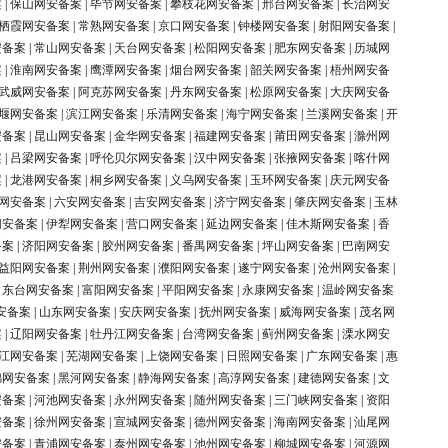
案
|
保山网安备案
|
毕节网安备案
|
攀枝花网安备案
|
邢台网安备案
|
长治网安
栖霞网安备案
|
常熟网安备案
|
京口网安备案
|
钟楼网安备案
|
射阳网安备案
|
安备案
|
常山网安备案
|
天台网安备案
|
松阳网安备案
|
肥东网安备案
|
历城网
案
|
淮南网安备案
|
鹰潭网安备案
|
烟台网安备案
|
韶关网安备案
|
梧州网安备
武威网安备案
|
阿克苏网安备案
|
丹东网安备案
|
松原网安备案
|
大庆网安备
堰网安备案
|
滨江网安备案
|
乐清网安备案
|
海宁网安备案
|
兰溪网安备案
|
开
安备案
|
昆山网安备案
|
金华网安备案
|
福建网安备案
|
莆田网安备案
|
滁州网
案
|
吕梁网安备案
|
呼伦贝尔网安备案
|
汉中网安备案
|
张掖网安备案
|
喀什网
案
|
龙港网安备案
|
桐乡网安备案
|
义乌网安备案
|
玉环网安备案
|
庆元网安备
网安备案
|
六安网安备案
|
吉安网安备案
|
济宁网安备案
|
肇庆网安备案
|
玉林
网安备案
|
伊犁网安备案
|
营口网安备案
|
延边网安备案
|
佳木斯网安备案
|
香
备案
|
济阳网安备案
|
胶州网安备案
|
番禺网安备案
|
坪山网安备案
|
巴南网安
益阳网安备案
|
荆州网安备案
|
濮阳网安备案
|
遂宁网安备案
|
沧州网安备案
|
|
东台网安备案
|
富阳网安备案
|
平阳网安备案
|
永康网安备案
|
温岭网安备案
安备案
|
山东网安备案
|
安庆网安备案
|
抚州网安备案
|
威海网安备案
|
茂名网
案
|
辽阳网安备案
|
牡丹江网安备案
|
台湾网安备案
|
蓟州网安备案
|
溧水网安
江网安备案
|
芜湖网安备案
|
上饶网安备案
|
日照网安备案
|
广东网安备案
|
惠
锦网安备案
|
黑河网安备案
|
静海网安备案
|
高淳网安备案
|
建德网安备案
|
文
安备案
|
河池网安备案
|
永州网安备案
|
随州网安备案
|
三门峡网安备案
|
资阳
安备案
|
徐州网安备案
|
宣城网安备案
|
德州网安备案
|
海南网安备案
|
汕尾网
安备案
|
青浦网安备案
|
泰州网安备案
|
池州网安备案
|
柳城网安备案
|
河源网