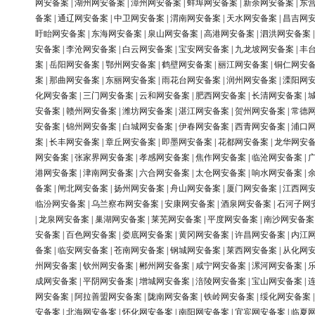
网安备案
|
湖州网安备案
|
漳州网安备案
|
蚌埠网安备案
|
新余网安备案
|
东
备案
|
通辽网安备案
|
中卫网安备案
|
渭南网安备案
|
天水网安备案
|
昌吉网
盱眙网安备案
|
东海网安备案
|
泉山网安备案
|
高港网安备案
|
泗洪网安备案
安备案
|
李沧网安备案
|
白云网安备案
|
宝安网安备案
|
九龙坡网安备案
|
丰
案
|
岳阳网安备案
|
鄂州网安备案
|
鹤壁网安备案
|
丽江网安备案
|
铜仁网安
案
|
那曲网安备案
|
东丽网安备案
|
雨花台网安备案
|
润州网安备案
|
溧阳网
化网安备案
|
三门网安备案
|
云和网安备案
|
肥西网安备案
|
长清网安备案
|
安备案
|
赣州网安备案
|
潍坊网安备案
|
湛江网安备案
|
贺州网安备案
|
常德
安备案
|
锦州网安备案
|
白城网安备案
|
伊春网安备案
|
西青网安备案
|
浦口
案
|
长丰网安备案
|
章丘网安备案
|
即墨网安备案
|
花都网安备案
|
龙华网安
网安备案
|
张家界网安备案
|
孝感网安备案
|
焦作网安备案
|
临沧网安备案
|
港网安备案
|
津南网安备案
|
六合网安备案
|
太仓网安备案
|
响水网安备案
|
备案
|
闸北网安备案
|
扬州网安备案
|
舟山网安备案
|
厦门网安备案
|
江西网
临汾网安备案
|
乌兰察布网安备案
|
安康网安备案
|
酒泉网安备案
|
石河子网
|
龙泉网安备案
|
巢湖网安备案
|
莱芜网安备案
|
平度网安备案
|
南沙网安备案
安备案
|
百色网安备案
|
娄底网安备案
|
黄冈网安备案
|
许昌网安备案
|
内江
备案
|
临安网安备案
|
苍南网安备案
|
钢城网安备案
|
莱西网安备案
|
从化网
州网安备案
|
钦州网安备案
|
郴州网安备案
|
咸宁网安备案
|
漯河网安备案
|
成网安备案
|
平阴网安备案
|
增城网安备案
|
涪陵网安备案
|
宝山网安备案
|
网安备案
|
阿拉善盟网安备案
|
陇南网安备案
|
铁岭网安备案
|
绥化网安备案
安备案
|
北海网安备案
|
怀化网安备案
|
南阳网安备案
|
宜宾网安备案
|
临夏