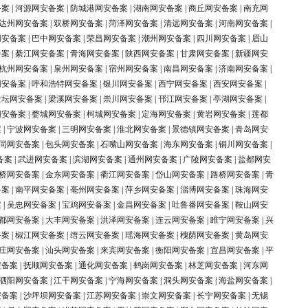
备案
|
河源网安备案
|
防城港网安备案
|
湖南网安备案
|
商丘网安备案
|
南充网
达州网安备案
|
双桥网安备案
|
菏泽网安备案
|
清远网安备案
|
河南网安备案
|
网安备案
|
巴中网安备案
|
荣昌网安备案
|
潮州网安备案
|
四川网安备案
|
眉山
备案
|
綦江网安备案
|
青海网安备案
|
陕西网安备案
|
甘肃网安备案
|
新疆网安
杭州网安备案
|
泉州网安备案
|
宿州网安备案
|
南昌网安备案
|
济南网安备案
|
网安备案
|
呼和浩特网安备案
|
银川网安备案
|
西宁网安备案
|
西安网安备案
|
金坛网安备案
|
梁溪网安备案
|
崇川网安备案
|
邗江网安备案
|
亭湖网安备案
|
网安备案
|
婺城网安备案
|
柯城网安备案
|
定海网安备案
|
黄岩网安备案
|
莲都
案
|
宁波网安备案
|
三明网安备案
|
淮北网安备案
|
景德镇网安备案
|
青岛网安
同网安备案
|
包头网安备案
|
石嘴山网安备案
|
海东网安备案
|
铜川网安备案
|
备案
|
武进网安备案
|
滨湖网安备案
|
通州网安备案
|
广陵网安备案
|
盐都网安
桥网安备案
|
金东网安备案
|
衢江网安备案
|
岱山网安备案
|
路桥网安备案
|
青
备案
|
南平网安备案
|
亳州网安备案
|
萍乡网安备案
|
淄博网安备案
|
珠海网安
案
|
吴忠网安备案
|
宝鸡网安备案
|
金昌网安备案
|
吐鲁番网安备案
|
鞍山网安
都网安备案
|
大丰网安备案
|
洪泽网安备案
|
连云网安备案
|
睢宁网安备案
|
兴
备案
|
椒江网安备案
|
缙云网安备案
|
瑶海网安备案
|
槐荫网安备案
|
黄岛网安
庄网安备案
|
汕头网安备案
|
来宾网安备案
|
衡阳网安备案
|
宜昌网安备案
|
平
安备案
|
抚顺网安备案
|
通化网安备案
|
鹤岗网安备案
|
林芝网安备案
|
河东网
泗阳网安备案
|
江干网安备案
|
宁海网安备案
|
洞头网安备案
|
海盐网安备案
|
安备案
|
沙坪坝网安备案
|
江苏网安备案
|
崇文网安备案
|
长宁网安备案
|
无锡