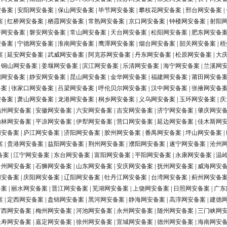
安备案
|
安阳网安备案
|
保山网安备案
|
毕节网安备案
|
攀枝花网安备案
|
邢台网安备案
|
案
|
红桥网安备案
|
栖霞网安备案
|
常熟网安备案
|
京口网安备案
|
钟楼网安备案
|
射阳
浔网安备案
|
磐安网安备案
|
常山网安备案
|
天台网安备案
|
松阳网安备案
|
肥东网安备
安备案
|
宁德网安备案
|
淮南网安备案
|
鹰潭网安备案
|
烟台网安备案
|
韶关网安备案
|
梧
案
|
延安网安备案
|
武威网安备案
|
阿克苏网安备案
|
丹东网安备案
|
松原网安备案
|
大
|
铜山网安备案
|
姜堰网安备案
|
滨江网安备案
|
乐清网安备案
|
海宁网安备案
|
兰溪网
阳网安备案
|
静安网安备案
|
昆山网安备案
|
金华网安备案
|
福建网安备案
|
莆田网安备
备案
|
张家口网安备案
|
吕梁网安备案
|
呼伦贝尔网安备案
|
汉中网安备案
|
张掖网安备
安备案
|
萧山网安备案
|
龙港网安备案
|
桐乡网安备案
|
义乌网安备案
|
玉环网安备案
|
庆
福州网安备案
|
安徽网安备案
|
六安网安备案
|
吉安网安备案
|
济宁网安备案
|
肇庆网安
榆林网安备案
|
平凉网安备案
|
伊犁网安备案
|
营口网安备案
|
延边网安备案
|
佳木斯网
网安备案
|
庐江网安备案
|
济阳网安备案
|
胶州网安备案
|
番禺网安备案
|
坪山网安备案
|
案
|
贵港网安备案
|
益阳网安备案
|
荆州网安备案
|
濮阳网安备案
|
遂宁网安备案
|
沧州
备案
|
江宁网安备案
|
东台网安备案
|
富阳网安备案
|
平阳网安备案
|
永康网安备案
|
温
台州网安备案
|
石狮网安备案
|
山东网安备案
|
安庆网安备案
|
抚州网安备案
|
威海网安
网安备案
|
庆阳网安备案
|
辽阳网安备案
|
牡丹江网安备案
|
台湾网安备案
|
蓟州网安备
备案
|
丽水网安备案
|
晋江网安备案
|
芜湖网安备案
|
上饶网安备案
|
日照网安备案
|
广东
案
|
定西网安备案
|
盘锦网安备案
|
黑河网安备案
|
静海网安备案
|
高淳网安备案
|
建德
广西网安备案
|
梅州网安备案
|
河池网安备案
|
永州网安备案
|
随州网安备案
|
三门峡网
长寿网安备案
|
嘉定网安备案
|
徐州网安备案
|
宣城网安备案
|
德州网安备案
|
海南网安