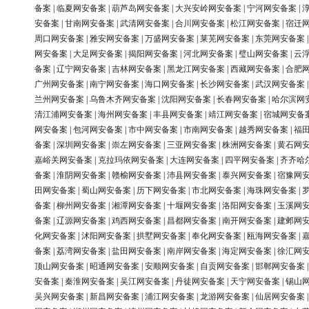
备案
|
临夏网安备案
|
葫芦岛网安备案
|
大兴安岭网安备案
|
宁河网安备案
|
安备案
|
甘南网安备案
|
武清网安备案
|
合川网安备案
|
松江网安备案
|
宿迁
周口网安备案
|
雅安网安备案
|
万盛网安备案
|
莱芜网安备案
|
东莞网安备案
网安备案
|
大足网安备案
|
揭阳网安备案
|
河北网安备案
|
璧山网安备案
|
云
备案
|
辽宁网安备案
|
吉林网安备案
|
黑龙江网安备案
|
西藏网安备案
|
合肥
广州网安备案
|
南宁网安备案
|
海口网安备案
|
长沙网安备案
|
武汉网安备案
兰州网安备案
|
乌鲁木齐网安备案
|
沈阳网安备案
|
长春网安备案
|
哈尔滨网
清江浦网安备案
|
海州网安备案
|
丰县网安备案
|
靖江网安备案
|
宿城网安备
网安备案
|
包河网安备案
|
市中网安备案
|
市南网安备案
|
越秀网安备案
|
福
备案
|
深圳网安备案
|
崇左网安备案
|
三亚网安备案
|
株洲网安备案
|
黄石网
嘉峪关网安备案
|
克拉玛依网安备案
|
大连网安备案
|
四平网安备案
|
齐齐哈
备案
|
淮阴网安备案
|
赣榆网安备案
|
沛县网安备案
|
泰兴网安备案
|
宿豫网
田网安备案
|
蜀山网安备案
|
历下网安备案
|
市北网安备案
|
海珠网安备案
|
备案
|
柳州网安备案
|
湘潭网安备案
|
十堰网安备案
|
洛阳网安备案
|
玉溪网
备案
|
辽源网安备案
|
鸡西网安备案
|
昌都网安备案
|
南开网安备案
|
建邺网
化网安备案
|
沭阳网安备案
|
拱墅网安备案
|
奉化网安备案
|
瓯海网安备案
|
备案
|
荔湾网安备案
|
盐田网安备案
|
南岸网安备案
|
海定网安备案
|
徐汇网
顶山网安备案
|
昭通网安备案
|
安顺网安备案
|
自贡网安备案
|
邯郸网安备案
安备案
|
秦淮网安备案
|
吴江网安备案
|
丹徒网安备案
|
天宁网安备案
|
锡山
吴兴网安备案
|
新昌网安备案
|
浦江网安备案
|
龙游网安备案
|
仙居网安备案