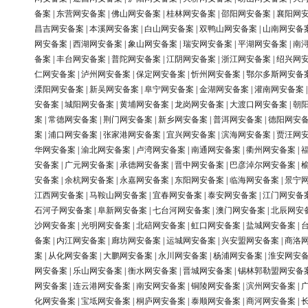
备案
|
东营网安备案
|
佛山网安备案
|
桂林网安备案
|
邵阳网安备案
|
襄阳网
昌吉网安备案
|
本溪网安备案
|
白山网安备案
|
双鸭山网安备案
|
山南网安备
网安备案
|
西湖网安备案
|
象山网安备案
|
瑞安网安备案
|
平湖网安备案
|
南
备案
|
丰台网安备案
|
普陀网安备案
|
江阴网安备案
|
浙江网安备案
|
绍兴网
仁网安备案
|
泸州网安备案
|
保定网安备案
|
忻州网安备案
|
鄂尔多斯网安备
溧阳网安备案
|
新吴网安备案
|
阜宁网安备案
|
金湖网安备案
|
灌南网安备案
安备案
|
城阳网安备案
|
黄埔网安备案
|
龙岗网安备案
|
大渡口网安备案
|
朝
案
|
常德网安备案
|
荆门网安备案
|
新乡网安备案
|
普洱网安备案
|
德阳网安
案
|
浦口网安备案
|
张家港网安备案
|
宜兴网安备案
|
滨海网安备案
|
贾汪网
华网安备案
|
渝北网安备案
|
卢湾网安备案
|
南通网安备案
|
衢州网安备案
|
安备案
|
广元网安备案
|
承德网安备案
|
晋中网安备案
|
巴彦淖尔网安备案
|
安备案
|
余杭网安备案
|
永嘉网安备案
|
东阳网安备案
|
临海网安备案
|
景宁
江西网安备案
|
马鞍山网安备案
|
宜春网安备案
|
泰安网安备案
|
江门网安备
石河子网安备案
|
阜新网安备案
|
七台河网安备案
|
澳门网安备案
|
北辰网安
沙网安备案
|
光明网安备案
|
北碚网安备案
|
虹口网安备案
|
盐城网安备案
|
备案
|
内江网安备案
|
廊坊网安备案
|
运城网安备案
|
兴安盟网安备案
|
商洛
案
|
从化网安备案
|
大鹏网安备案
|
永川网安备案
|
杨浦网安备案
|
淮安网安
网安备案
|
乐山网安备案
|
衡水网安备案
|
晋城网安备案
|
锡林郭勒盟网安备
网安备案
|
连云港网安备案
|
南安网安备案
|
铜陵网安备案
|
滨州网安备案
|
化网安备案
|
宝坻网安备案
|
桐庐网安备案
|
泰顺网安备案
|
商河网安备案
|