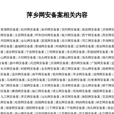
萍乡网安备案相关内容
|
黄埔网安备案
|
杭州网安备案
|
泉州网安备案
|
宿州网安备案
|
南昌网安备案
|
济南网
庄网安备案
|
太原网安备案
|
呼和浩特网安备案
|
银川网安备案
|
西宁网安备案
|
西安网
|
丹阳网安备案
|
金坛网安备案
|
梁溪网安备案
|
崇川网安备案
|
邗江网安备案
|
亭湖网
清网安备案
|
越城网安备案
|
婺城网安备案
|
柯城网安备案
|
定海网安备案
|
黄岩网安备
备案
|
浦东网安备案
|
宁波网安备案
|
三明网安备案
|
淮北网安备案
|
景德镇网安备案
|
青
唐山网安备案
|
大同网安备案
|
包头网安备案
|
石嘴山网安备案
|
海东网安备案
|
铜川网
安备案
|
扬中网安备案
|
武进网安备案
|
滨湖网安备案
|
通州网安备案
|
广陵网安备案
|
|
长兴网安备案
|
柯桥网安备案
|
金东网安备案
|
衢江网安备案
|
岱山网安备案
|
路桥网
网安备案
|
温州网安备案
|
南平网安备案
|
亳州网安备案
|
萍乡网安备案
|
淄博网安备案
|
备案
|
乌海网安备案
|
吴忠网安备案
|
宝鸡网安备案
|
金昌网安备案
|
吐鲁番网安备案
|
|
海门网安备案
|
江都网安备案
|
大丰网安备案
|
洪泽网安备案
|
连云网安备案
|
睢宁网
网安备案
|
嵊泗网安备案
|
椒江网安备案
|
缙云网安备案
|
瑶海网安备案
|
槐荫网安备案
|
|
九江网安备案
|
枣庄网安备案
|
汕头网安备案
|
来宾网安备案
|
衡阳网安备案
|
宜昌网
银网安备案
|
哈密网安备案
|
抚顺网安备案
|
通化网安备案
|
鹤岗网安备案
|
林芝网安备
备案
|
海陵网安备案
|
泗阳网安备案
|
江干网安备案
|
宁海网安备案
|
洞头网安备案
|
海盐
河网安备案
|
南山网安备案
|
沙坪坝网安备案
|
江苏网安备案
|
崇文网安备案
|
长宁网安