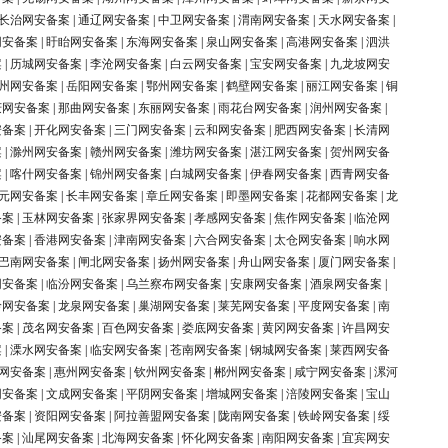
长治网安备案
|
通辽网安备案
|
中卫网安备案
|
渭南网安备案
|
天水网安备案
|
网安备案
|
盱眙网安备案
|
东海网安备案
|
泉山网安备案
|
高港网安备案
|
泗洪
案
|
历城网安备案
|
李沧网安备案
|
白云网安备案
|
宝安网安备案
|
九龙坡网安
州网安备案
|
岳阳网安备案
|
鄂州网安备案
|
鹤壁网安备案
|
丽江网安备案
|
铜
庆网安备案
|
那曲网安备案
|
东丽网安备案
|
雨花台网安备案
|
润州网安备案
|
安备案
|
开化网安备案
|
三门网安备案
|
云和网安备案
|
肥西网安备案
|
长清网
案
|
滁州网安备案
|
赣州网安备案
|
潍坊网安备案
|
湛江网安备案
|
贺州网安备
案
|
喀什网安备案
|
锦州网安备案
|
白城网安备案
|
伊春网安备案
|
西青网安备
元网安备案
|
长丰网安备案
|
章丘网安备案
|
即墨网安备案
|
花都网安备案
|
龙
备案
|
玉林网安备案
|
张家界网安备案
|
孝感网安备案
|
焦作网安备案
|
临沧网
安备案
|
香港网安备案
|
津南网安备案
|
六合网安备案
|
太仓网安备案
|
响水网
巴南网安备案
|
闸北网安备案
|
扬州网安备案
|
舟山网安备案
|
厦门网安备案
|
网安备案
|
临汾网安备案
|
乌兰察布网安备案
|
安康网安备案
|
酒泉网安备案
|
岭网安备案
|
龙泉网安备案
|
巢湖网安备案
|
莱芜网安备案
|
平度网安备案
|
南
备案
|
茂名网安备案
|
百色网安备案
|
娄底网安备案
|
黄冈网安备案
|
许昌网安
案
|
溧水网安备案
|
临安网安备案
|
苍南网安备案
|
钢城网安备案
|
莱西网安备
网安备案
|
惠州网安备案
|
钦州网安备案
|
郴州网安备案
|
咸宁网安备案
|
漯河
网安备案
|
文成网安备案
|
平阴网安备案
|
增城网安备案
|
涪陵网安备案
|
宝山
安备案
|
资阳网安备案
|
阿拉善盟网安备案
|
陇南网安备案
|
铁岭网安备案
|
绥
备案
|
汕尾网安备案
|
北海网安备案
|
怀化网安备案
|
南阳网安备案
|
宜宾网安