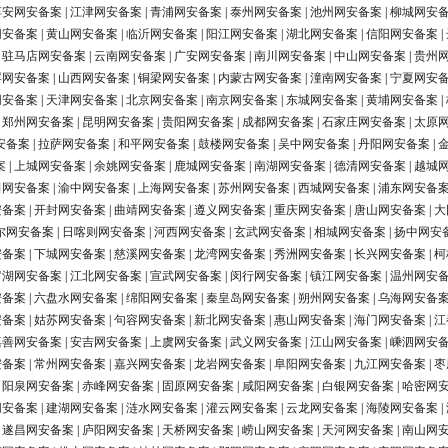
淳安网安备案
|
江津网安备案
|
青浦网安备案
|
泰州网安备案
|
池州网安备案
|
柳城网安
网安备案
|
黄山网安备案
|
临沂网安备案
|
阳江网安备案
|
湖北网安备案
|
信阳网安备案
|
|
驻马店网安备案
|
云南网安备案
|
广安网安备案
|
南川网安备案
|
中山网安备案
|
贵州
浮网安备案
|
山西网安备案
|
铜梁网安备案
|
内蒙古网安备案
|
潼南网安备案
|
宁夏网安
网安备案
|
天津网安备案
|
北京网安备案
|
南京网安备案
|
东城网安备案
|
黄埔网安备案
|
|
郑州网安备案
|
昆明网安备案
|
贵阳网安备案
|
成都网安备案
|
石家庄网安备案
|
太原
安备案
|
拉萨网安备案
|
和平网安备案
|
鼓楼网安备案
|
吴中网安备案
|
丹阳网安备案
|
案
|
上城网安备案
|
余姚网安备案
|
鹿城网安备案
|
南湖网安备案
|
德清网安备案
|
越城
田网安备案
|
渝中网安备案
|
上海网安备案
|
苏州网安备案
|
西城网安备案
|
浦东网安备
安备案
|
开封网安备案
|
曲靖网安备案
|
遵义网安备案
|
重庆网安备案
|
唐山网安备案
|
大
尔网安备案
|
日喀则网安备案
|
河西网安备案
|
玄武网安备案
|
相城网安备案
|
扬中网安
安备案
|
下城网安备案
|
慈溪网安备案
|
龙湾网安备案
|
秀洲网安备案
|
长兴网安备案
|
柯
罗湖网安备案
|
江北网安备案
|
宣武网安备案
|
闵行网安备案
|
镇江网安备案
|
温州网安
安备案
|
六盘水网安备案
|
绵阳网安备案
|
秦皇岛网安备案
|
朔州网安备案
|
乌海网安备
安备案
|
姑苏网安备案
|
句容网安备案
|
新北网安备案
|
惠山网安备案
|
海门网安备案
|
江
嘉善网安备案
|
安吉网安备案
|
上虞网安备案
|
武义网安备案
|
江山网安备案
|
嵊泗网安
安备案
|
常州网安备案
|
嘉兴网安备案
|
龙岩网安备案
|
阜阳网安备案
|
九江网安备案
|
枣
|
阳泉网安备案
|
赤峰网安备案
|
固原网安备案
|
咸阳网安备案
|
白银网安备案
|
哈密网
网安备案
|
建湖网安备案
|
涟水网安备案
|
灌云网安备案
|
云龙网安备案
|
海陵网安备案
|
|
遂昌网安备案
|
庐阳网安备案
|
天桥网安备案
|
崂山网安备案
|
天河网安备案
|
南山网