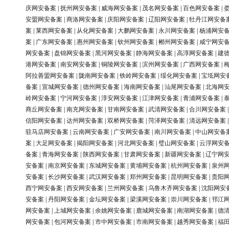
庆网安备案
|
抚州网安备案
|
威海网安备案
|
茂名网安备案
|
百色网安备案
|
安盟网安备案
|
商洛网安备案
|
庆阳网安备案
|
辽阳网安备案
|
牡丹江网安备
案
|
莱西网安备案
|
从化网安备案
|
大鹏网安备案
|
永川网安备案
|
杨浦网安
案
|
广东网安备案
|
惠州网安备案
|
钦州网安备案
|
郴州网安备案
|
咸宁网安
网安备案
|
盘锦网安备案
|
黑河网安备案
|
静海网安备案
|
高淳网安备案
|
建
港网安备案
|
南安网安备案
|
铜陵网安备案
|
滨州网安备案
|
广西网安备案
|
阿拉善盟网安备案
|
陇南网安备案
|
铁岭网安备案
|
绥化网安备案
|
宝坻网安
备案
|
宣城网安备案
|
德州网安备案
|
海南网安备案
|
汕尾网安备案
|
北海网
岭网安备案
|
宁河网安备案
|
淳安网安备案
|
江津网安备案
|
青浦网安备案
|
商丘网安备案
|
南充网安备案
|
甘南网安备案
|
武清网安备案
|
合川网安备案
信阳网安备案
|
达州网安备案
|
双桥网安备案
|
菏泽网安备案
|
清远网安备案
驻马店网安备案
|
云南网安备案
|
广安网安备案
|
南川网安备案
|
中山网安备
案
|
大足网安备案
|
揭阳网安备案
|
河北网安备案
|
璧山网安备案
|
云浮网安
备案
|
青海网安备案
|
陕西网安备案
|
甘肃网安备案
|
新疆网安备案
|
辽宁网
安备案
|
南京网安备案
|
东城网安备案
|
黄埔网安备案
|
杭州网安备案
|
泉州
安备案
|
长沙网安备案
|
武汉网安备案
|
郑州网安备案
|
昆明网安备案
|
贵阳
西宁网安备案
|
西安网安备案
|
兰州网安备案
|
乌鲁木齐网安备案
|
沈阳网安
安备案
|
丹阳网安备案
|
金坛网安备案
|
梁溪网安备案
|
崇川网安备案
|
邗江
网安备案
|
上城网安备案
|
余姚网安备案
|
鹿城网安备案
|
南湖网安备案
|
德
网安备案
|
包河网安备案
|
市中网安备案
|
市南网安备案
|
越秀网安备案
|
福