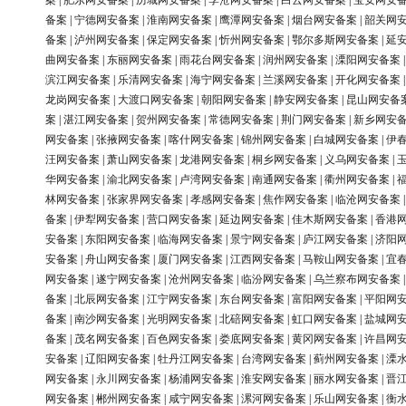
案
|
肥东网安备案
|
历城网安备案
|
李沧网安备案
|
白云网安备案
|
宝安网安
备案
|
宁德网安备案
|
淮南网安备案
|
鹰潭网安备案
|
烟台网安备案
|
韶关网
备案
|
泸州网安备案
|
保定网安备案
|
忻州网安备案
|
鄂尔多斯网安备案
|
延
曲网安备案
|
东丽网安备案
|
雨花台网安备案
|
润州网安备案
|
溧阳网安备案
滨江网安备案
|
乐清网安备案
|
海宁网安备案
|
兰溪网安备案
|
开化网安备案
龙岗网安备案
|
大渡口网安备案
|
朝阳网安备案
|
静安网安备案
|
昆山网安备
案
|
湛江网安备案
|
贺州网安备案
|
常德网安备案
|
荆门网安备案
|
新乡网安
网安备案
|
张掖网安备案
|
喀什网安备案
|
锦州网安备案
|
白城网安备案
|
伊
汪网安备案
|
萧山网安备案
|
龙港网安备案
|
桐乡网安备案
|
义乌网安备案
|
华网安备案
|
渝北网安备案
|
卢湾网安备案
|
南通网安备案
|
衢州网安备案
|
林网安备案
|
张家界网安备案
|
孝感网安备案
|
焦作网安备案
|
临沧网安备案
备案
|
伊犁网安备案
|
营口网安备案
|
延边网安备案
|
佳木斯网安备案
|
香港
安备案
|
东阳网安备案
|
临海网安备案
|
景宁网安备案
|
庐江网安备案
|
济阳
安备案
|
舟山网安备案
|
厦门网安备案
|
江西网安备案
|
马鞍山网安备案
|
宜
网安备案
|
遂宁网安备案
|
沧州网安备案
|
临汾网安备案
|
乌兰察布网安备案
备案
|
北辰网安备案
|
江宁网安备案
|
东台网安备案
|
富阳网安备案
|
平阳网
备案
|
南沙网安备案
|
光明网安备案
|
北碚网安备案
|
虹口网安备案
|
盐城网
备案
|
茂名网安备案
|
百色网安备案
|
娄底网安备案
|
黄冈网安备案
|
许昌网
安备案
|
辽阳网安备案
|
牡丹江网安备案
|
台湾网安备案
|
蓟州网安备案
|
溧
网安备案
|
永川网安备案
|
杨浦网安备案
|
淮安网安备案
|
丽水网安备案
|
晋
网安备案
|
郴州网安备案
|
咸宁网安备案
|
漯河网安备案
|
乐山网安备案
|
衡