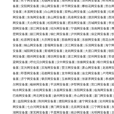
备案
|
长宁网安备案
|
无锡网安备案
|
湖州网安备案
|
漳州网安备案
|
蚌埠网
备案
|
安阳网安备案
|
保山网安备案
|
毕节网安备案
|
攀枝花网安备案
|
邢台
安备案
|
本溪网安备案
|
白山网安备案
|
双鸭山网安备案
|
山南网安备案
|
红
网安备案
|
东海网安备案
|
泉山网安备案
|
高港网安备案
|
泗洪网安备案
|
西
网安备案
|
天台网安备案
|
松阳网安备案
|
肥东网安备案
|
历城网安备案
|
李
阴网安备案
|
浙江网安备案
|
绍兴网安备案
|
宁德网安备案
|
淮南网安备案
|
壁网安备案
|
丽江网安备案
|
铜仁网安备案
|
泸州网安备案
|
保定网安备案
|
备案
|
松原网安备案
|
大庆网安备案
|
那曲网安备案
|
东丽网安备案
|
雨花台
安备案
|
铜山网安备案
|
姜堰网安备案
|
滨江网安备案
|
乐清网安备案
|
海宁
安备案
|
城阳网安备案
|
黄埔网安备案
|
龙岗网安备案
|
大渡口网安备案
|
朝
网安备案
|
赣州网安备案
|
潍坊网安备案
|
湛江网安备案
|
贺州网安备案
|
常
梁网安备案
|
呼伦贝尔网安备案
|
汉中网安备案
|
张掖网安备案
|
喀什网安备
备案
|
宜兴网安备案
|
滨海网安备案
|
贾汪网安备案
|
萧山网安备案
|
龙港网
备案
|
即墨网安备案
|
花都网安备案
|
龙华网安备案
|
渝北网安备案
|
卢湾网
备案
|
济宁网安备案
|
肇庆网安备案
|
玉林网安备案
|
张家界网安备案
|
孝感
尔网安备案
|
榆林网安备案
|
平凉网安备案
|
伊犁网安备案
|
营口网安备案
|
响水网安备案
|
余杭网安备案
|
永嘉网安备案
|
东阳网安备案
|
临海网安备案
巴南网安备案
|
闸北网安备案
|
扬州网安备案
|
舟山网安备案
|
厦门网安备案
案
|
益阳网安备案
|
荆州网安备案
|
濮阳网安备案
|
遂宁网安备案
|
沧州网安
网安备案
|
七台河网安备案
|
澳门网安备案
|
北辰网安备案
|
江宁网安备案
|
湖网安备案
|
莱芜网安备案
|
平度网安备案
|
南沙网安备案
|
光明网安备案
|