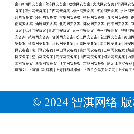
案
|
静海网安备案
|
高淳网安备案
|
建德网安备案
|
文成网安备案
|
平阴网安
备案
|
滨州网安备案
|
广西网安备案
|
梅州网安备案
|
河池网安备案
|
永州网
岭网安备案
|
绥化网安备案
|
宝坻网安备案
|
桐庐网安备案
|
泰顺网安备案
|
南网安备案
|
汕尾网安备案
|
北海网安备案
|
怀化网安备案
|
南阳网安备案
|
备案
|
江津网安备案
|
青浦网安备案
|
泰州网安备案
|
池州网安备案
|
柳城网
安备案
|
武清网安备案
|
合川网安备案
|
松江网安备案
|
宿迁网安备案
|
黄山
安备案
|
菏泽网安备案
|
清远网安备案
|
河南网安备案
|
周口网安备案
|
雅安
网安备案
|
南川网安备案
|
中山网安备案
|
贵州网安备案
|
巴中网安备案
|
荣
网安备案
|
璧山网安备案
|
云浮网安备案
|
山西网安备案
|
铜梁网安备案
|
内
肃网安备案
|
新疆网安备案
|
辽宁网安备案
|
吉林网安备案
|
黑龙江网安备案
画策划
|
上海颚式破碎机
|
上海打印机维修
|
上海公众号开发公司
|
上海电子
© 2024 智淇网络 版权所有