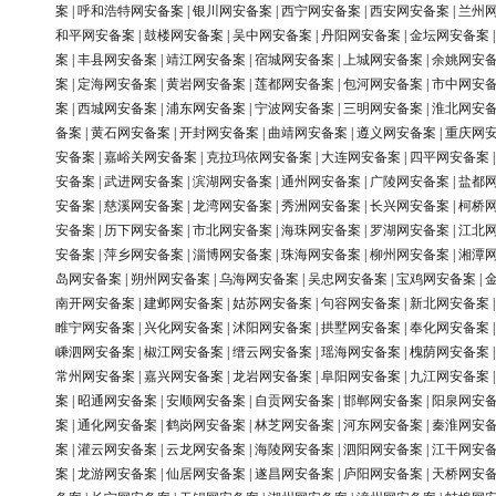
案
|
呼和浩特网安备案
|
银川网安备案
|
西宁网安备案
|
西安网安备案
|
兰州
和平网安备案
|
鼓楼网安备案
|
吴中网安备案
|
丹阳网安备案
|
金坛网安备案
案
|
丰县网安备案
|
靖江网安备案
|
宿城网安备案
|
上城网安备案
|
余姚网安
案
|
定海网安备案
|
黄岩网安备案
|
莲都网安备案
|
包河网安备案
|
市中网安
案
|
西城网安备案
|
浦东网安备案
|
宁波网安备案
|
三明网安备案
|
淮北网安
备案
|
黄石网安备案
|
开封网安备案
|
曲靖网安备案
|
遵义网安备案
|
重庆网
安备案
|
嘉峪关网安备案
|
克拉玛依网安备案
|
大连网安备案
|
四平网安备案
安备案
|
武进网安备案
|
滨湖网安备案
|
通州网安备案
|
广陵网安备案
|
盐都
安备案
|
慈溪网安备案
|
龙湾网安备案
|
秀洲网安备案
|
长兴网安备案
|
柯桥
安备案
|
历下网安备案
|
市北网安备案
|
海珠网安备案
|
罗湖网安备案
|
江北
安备案
|
萍乡网安备案
|
淄博网安备案
|
珠海网安备案
|
柳州网安备案
|
湘潭
岛网安备案
|
朔州网安备案
|
乌海网安备案
|
吴忠网安备案
|
宝鸡网安备案
|
南开网安备案
|
建邺网安备案
|
姑苏网安备案
|
句容网安备案
|
新北网安备案
睢宁网安备案
|
兴化网安备案
|
沭阳网安备案
|
拱墅网安备案
|
奉化网安备案
嵊泗网安备案
|
椒江网安备案
|
缙云网安备案
|
瑶海网安备案
|
槐荫网安备案
常州网安备案
|
嘉兴网安备案
|
龙岩网安备案
|
阜阳网安备案
|
九江网安备案
案
|
昭通网安备案
|
安顺网安备案
|
自贡网安备案
|
邯郸网安备案
|
阳泉网安
案
|
通化网安备案
|
鹤岗网安备案
|
林芝网安备案
|
河东网安备案
|
秦淮网安
案
|
灌云网安备案
|
云龙网安备案
|
海陵网安备案
|
泗阳网安备案
|
江干网安
案
|
龙游网安备案
|
仙居网安备案
|
遂昌网安备案
|
庐阳网安备案
|
天桥网安