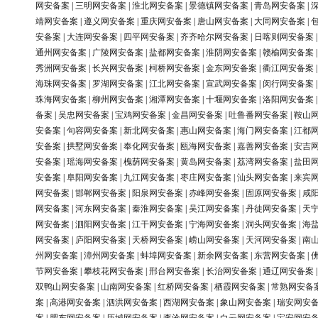
网安备案
|
三明网安备案
|
淮北网安备案
|
景德镇网安备案
|
青岛网安备案
|
靖网安备案
|
遵义网安备案
|
重庆网安备案
|
唐山网安备案
|
大同网安备案
|
安备案
|
大连网安备案
|
四平网安备案
|
齐齐哈尔网安备案
|
日喀则网安备案
通州网安备案
|
广陵网安备案
|
盐都网安备案
|
淮阴网安备案
|
赣榆网安备案
秀洲网安备案
|
长兴网安备案
|
柯桥网安备案
|
金东网安备案
|
衢江网安备案
海珠网安备案
|
罗湖网安备案
|
江北网安备案
|
宣武网安备案
|
闵行网安备案
珠海网安备案
|
柳州网安备案
|
湘潭网安备案
|
十堰网安备案
|
洛阳网安备案
备案
|
吴忠网安备案
|
宝鸡网安备案
|
金昌网安备案
|
吐鲁番网安备案
|
鞍山
安备案
|
句容网安备案
|
新北网安备案
|
惠山网安备案
|
海门网安备案
|
江都
安备案
|
拱墅网安备案
|
奉化网安备案
|
瓯海网安备案
|
嘉善网安备案
|
安吉
安备案
|
瑶海网安备案
|
槐荫网安备案
|
黄岛网安备案
|
荔湾网安备案
|
盐田
安备案
|
阜阳网安备案
|
九江网安备案
|
枣庄网安备案
|
汕头网安备案
|
来宾
网安备案
|
邯郸网安备案
|
阳泉网安备案
|
赤峰网安备案
|
固原网安备案
|
咸
网安备案
|
河东网安备案
|
秦淮网安备案
|
吴江网安备案
|
丹徒网安备案
|
天
网安备案
|
泗阳网安备案
|
江干网安备案
|
宁海网安备案
|
洞头网安备案
|
海
网安备案
|
庐阳网安备案
|
天桥网安备案
|
崂山网安备案
|
天河网安备案
|
南
州网安备案
|
漳州网安备案
|
蚌埠网安备案
|
新余网安备案
|
东营网安备案
|
节网安备案
|
攀枝花网安备案
|
邢台网安备案
|
长治网安备案
|
通辽网安备案
双鸭山网安备案
|
山南网安备案
|
红桥网安备案
|
栖霞网安备案
|
常熟网安备
案
|
高港网安备案
|
泗洪网安备案
|
西湖网安备案
|
象山网安备案
|
瑞安网安