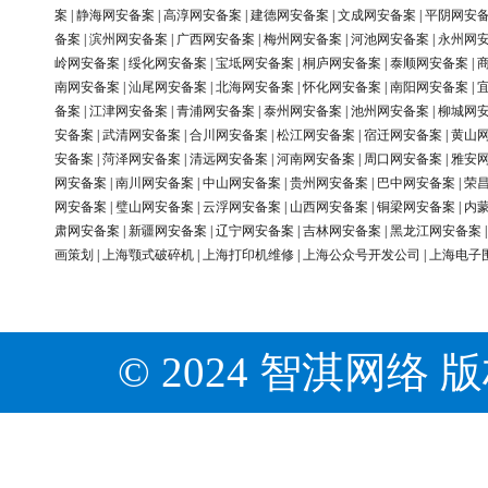
案
|
静海网安备案
|
高淳网安备案
|
建德网安备案
|
文成网安备案
|
平阴网安
备案
|
滨州网安备案
|
广西网安备案
|
梅州网安备案
|
河池网安备案
|
永州网
岭网安备案
|
绥化网安备案
|
宝坻网安备案
|
桐庐网安备案
|
泰顺网安备案
|
南网安备案
|
汕尾网安备案
|
北海网安备案
|
怀化网安备案
|
南阳网安备案
|
备案
|
江津网安备案
|
青浦网安备案
|
泰州网安备案
|
池州网安备案
|
柳城网
安备案
|
武清网安备案
|
合川网安备案
|
松江网安备案
|
宿迁网安备案
|
黄山
安备案
|
菏泽网安备案
|
清远网安备案
|
河南网安备案
|
周口网安备案
|
雅安
网安备案
|
南川网安备案
|
中山网安备案
|
贵州网安备案
|
巴中网安备案
|
荣
网安备案
|
璧山网安备案
|
云浮网安备案
|
山西网安备案
|
铜梁网安备案
|
内
肃网安备案
|
新疆网安备案
|
辽宁网安备案
|
吉林网安备案
|
黑龙江网安备案
画策划
|
上海颚式破碎机
|
上海打印机维修
|
上海公众号开发公司
|
上海电子
© 2024 智淇网络 版权所有