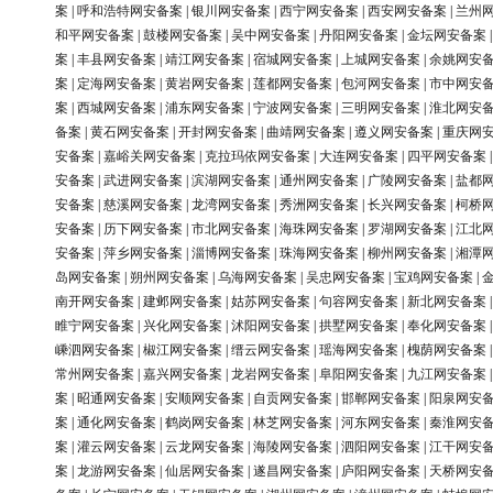
案
|
呼和浩特网安备案
|
银川网安备案
|
西宁网安备案
|
西安网安备案
|
兰州
和平网安备案
|
鼓楼网安备案
|
吴中网安备案
|
丹阳网安备案
|
金坛网安备案
案
|
丰县网安备案
|
靖江网安备案
|
宿城网安备案
|
上城网安备案
|
余姚网安
案
|
定海网安备案
|
黄岩网安备案
|
莲都网安备案
|
包河网安备案
|
市中网安
案
|
西城网安备案
|
浦东网安备案
|
宁波网安备案
|
三明网安备案
|
淮北网安
备案
|
黄石网安备案
|
开封网安备案
|
曲靖网安备案
|
遵义网安备案
|
重庆网
安备案
|
嘉峪关网安备案
|
克拉玛依网安备案
|
大连网安备案
|
四平网安备案
安备案
|
武进网安备案
|
滨湖网安备案
|
通州网安备案
|
广陵网安备案
|
盐都
安备案
|
慈溪网安备案
|
龙湾网安备案
|
秀洲网安备案
|
长兴网安备案
|
柯桥
安备案
|
历下网安备案
|
市北网安备案
|
海珠网安备案
|
罗湖网安备案
|
江北
安备案
|
萍乡网安备案
|
淄博网安备案
|
珠海网安备案
|
柳州网安备案
|
湘潭
岛网安备案
|
朔州网安备案
|
乌海网安备案
|
吴忠网安备案
|
宝鸡网安备案
|
南开网安备案
|
建邺网安备案
|
姑苏网安备案
|
句容网安备案
|
新北网安备案
睢宁网安备案
|
兴化网安备案
|
沭阳网安备案
|
拱墅网安备案
|
奉化网安备案
嵊泗网安备案
|
椒江网安备案
|
缙云网安备案
|
瑶海网安备案
|
槐荫网安备案
常州网安备案
|
嘉兴网安备案
|
龙岩网安备案
|
阜阳网安备案
|
九江网安备案
案
|
昭通网安备案
|
安顺网安备案
|
自贡网安备案
|
邯郸网安备案
|
阳泉网安
案
|
通化网安备案
|
鹤岗网安备案
|
林芝网安备案
|
河东网安备案
|
秦淮网安
案
|
灌云网安备案
|
云龙网安备案
|
海陵网安备案
|
泗阳网安备案
|
江干网安
案
|
龙游网安备案
|
仙居网安备案
|
遂昌网安备案
|
庐阳网安备案
|
天桥网安