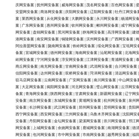
庆网安备案
|
抚州网安备案
|
威海网安备案
|
茂名网安备案
|
百色网安备案
|
安盟网安备案
|
商洛网安备案
|
庆阳网安备案
|
辽阳网安备案
|
牡丹江网安备
案
|
莱西网安备案
|
从化网安备案
|
大鹏网安备案
|
永川网安备案
|
杨浦网安
案
|
广东网安备案
|
惠州网安备案
|
钦州网安备案
|
郴州网安备案
|
咸宁网安
网安备案
|
盘锦网安备案
|
黑河网安备案
|
静海网安备案
|
高淳网安备案
|
建
港网安备案
|
南安网安备案
|
铜陵网安备案
|
滨州网安备案
|
广西网安备案
|
阿拉善盟网安备案
|
陇南网安备案
|
铁岭网安备案
|
绥化网安备案
|
宝坻网安
备案
|
宣城网安备案
|
德州网安备案
|
海南网安备案
|
汕尾网安备案
|
北海网
岭网安备案
|
宁河网安备案
|
淳安网安备案
|
江津网安备案
|
青浦网安备案
|
商丘网安备案
|
南充网安备案
|
甘南网安备案
|
武清网安备案
|
合川网安备案
信阳网安备案
|
达州网安备案
|
双桥网安备案
|
菏泽网安备案
|
清远网安备案
驻马店网安备案
|
云南网安备案
|
广安网安备案
|
南川网安备案
|
中山网安备
案
|
大足网安备案
|
揭阳网安备案
|
河北网安备案
|
璧山网安备案
|
云浮网安
备案
|
青海网安备案
|
陕西网安备案
|
甘肃网安备案
|
新疆网安备案
|
辽宁网
安备案
|
南京网安备案
|
东城网安备案
|
黄埔网安备案
|
杭州网安备案
|
泉州
安备案
|
长沙网安备案
|
武汉网安备案
|
郑州网安备案
|
昆明网安备案
|
贵阳
西宁网安备案
|
西安网安备案
|
兰州网安备案
|
乌鲁木齐网安备案
|
沈阳网安
安备案
|
丹阳网安备案
|
金坛网安备案
|
梁溪网安备案
|
崇川网安备案
|
邗江
网安备案
|
上城网安备案
|
余姚网安备案
|
鹿城网安备案
|
南湖网安备案
|
德
网安备案
|
包河网安备案
|
市中网安备案
|
市南网安备案
|
越秀网安备案
|
福