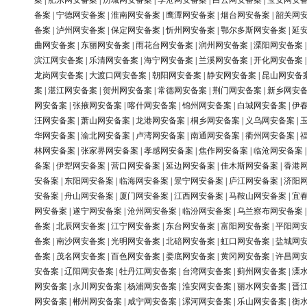
案
|
肥东网安备案
|
历城网安备案
|
李沧网安备案
|
白云网安备案
|
宝安网安
备案
|
宁德网安备案
|
淮南网安备案
|
鹰潭网安备案
|
烟台网安备案
|
韶关网
备案
|
泸州网安备案
|
保定网安备案
|
忻州网安备案
|
鄂尔多斯网安备案
|
延
曲网安备案
|
东丽网安备案
|
雨花台网安备案
|
润州网安备案
|
溧阳网安备案
滨江网安备案
|
乐清网安备案
|
海宁网安备案
|
兰溪网安备案
|
开化网安备案
龙岗网安备案
|
大渡口网安备案
|
朝阳网安备案
|
静安网安备案
|
昆山网安备
案
|
湛江网安备案
|
贺州网安备案
|
常德网安备案
|
荆门网安备案
|
新乡网安
网安备案
|
张掖网安备案
|
喀什网安备案
|
锦州网安备案
|
白城网安备案
|
伊
汪网安备案
|
萧山网安备案
|
龙港网安备案
|
桐乡网安备案
|
义乌网安备案
|
华网安备案
|
渝北网安备案
|
卢湾网安备案
|
南通网安备案
|
衢州网安备案
|
林网安备案
|
张家界网安备案
|
孝感网安备案
|
焦作网安备案
|
临沧网安备案
备案
|
伊犁网安备案
|
营口网安备案
|
延边网安备案
|
佳木斯网安备案
|
香港
安备案
|
东阳网安备案
|
临海网安备案
|
景宁网安备案
|
庐江网安备案
|
济阳
安备案
|
舟山网安备案
|
厦门网安备案
|
江西网安备案
|
马鞍山网安备案
|
宜
网安备案
|
遂宁网安备案
|
沧州网安备案
|
临汾网安备案
|
乌兰察布网安备案
备案
|
北辰网安备案
|
江宁网安备案
|
东台网安备案
|
富阳网安备案
|
平阳网
备案
|
南沙网安备案
|
光明网安备案
|
北碚网安备案
|
虹口网安备案
|
盐城网
备案
|
茂名网安备案
|
百色网安备案
|
娄底网安备案
|
黄冈网安备案
|
许昌网
安备案
|
辽阳网安备案
|
牡丹江网安备案
|
台湾网安备案
|
蓟州网安备案
|
溧
网安备案
|
永川网安备案
|
杨浦网安备案
|
淮安网安备案
|
丽水网安备案
|
晋
网安备案
|
郴州网安备案
|
咸宁网安备案
|
漯河网安备案
|
乐山网安备案
|
衡