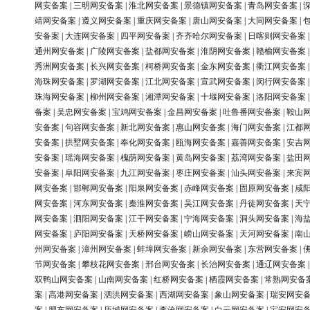
网安备案
|
三明网安备案
|
淮北网安备案
|
景德镇网安备案
|
青岛网安备案
|
靖网安备案
|
遵义网安备案
|
重庆网安备案
|
唐山网安备案
|
大同网安备案
|
安备案
|
大连网安备案
|
四平网安备案
|
齐齐哈尔网安备案
|
日喀则网安备案
通州网安备案
|
广陵网安备案
|
盐都网安备案
|
淮阴网安备案
|
赣榆网安备案
秀洲网安备案
|
长兴网安备案
|
柯桥网安备案
|
金东网安备案
|
衢江网安备案
海珠网安备案
|
罗湖网安备案
|
江北网安备案
|
宣武网安备案
|
闵行网安备案
珠海网安备案
|
柳州网安备案
|
湘潭网安备案
|
十堰网安备案
|
洛阳网安备案
备案
|
吴忠网安备案
|
宝鸡网安备案
|
金昌网安备案
|
吐鲁番网安备案
|
鞍山
安备案
|
句容网安备案
|
新北网安备案
|
惠山网安备案
|
海门网安备案
|
江都
安备案
|
拱墅网安备案
|
奉化网安备案
|
瓯海网安备案
|
嘉善网安备案
|
安吉
安备案
|
瑶海网安备案
|
槐荫网安备案
|
黄岛网安备案
|
荔湾网安备案
|
盐田
安备案
|
阜阳网安备案
|
九江网安备案
|
枣庄网安备案
|
汕头网安备案
|
来宾
网安备案
|
邯郸网安备案
|
阳泉网安备案
|
赤峰网安备案
|
固原网安备案
|
咸
网安备案
|
河东网安备案
|
秦淮网安备案
|
吴江网安备案
|
丹徒网安备案
|
天
网安备案
|
泗阳网安备案
|
江干网安备案
|
宁海网安备案
|
洞头网安备案
|
海
网安备案
|
庐阳网安备案
|
天桥网安备案
|
崂山网安备案
|
天河网安备案
|
南
州网安备案
|
漳州网安备案
|
蚌埠网安备案
|
新余网安备案
|
东营网安备案
|
节网安备案
|
攀枝花网安备案
|
邢台网安备案
|
长治网安备案
|
通辽网安备案
双鸭山网安备案
|
山南网安备案
|
红桥网安备案
|
栖霞网安备案
|
常熟网安备
案
|
高港网安备案
|
泗洪网安备案
|
西湖网安备案
|
象山网安备案
|
瑞安网安