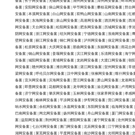
备案
|
长宁网安备案
|
无锡网安备案
|
湖州网安备案
|
漳州网安备案
|
蚌埠网
备案
|
安阳网安备案
|
保山网安备案
|
毕节网安备案
|
攀枝花网安备案
|
邢台
安备案
|
本溪网安备案
|
白山网安备案
|
双鸭山网安备案
|
山南网安备案
|
红
网安备案
|
东海网安备案
|
泉山网安备案
|
高港网安备案
|
泗洪网安备案
|
西
网安备案
|
天台网安备案
|
松阳网安备案
|
肥东网安备案
|
历城网安备案
|
李
阴网安备案
|
浙江网安备案
|
绍兴网安备案
|
宁德网安备案
|
淮南网安备案
|
壁网安备案
|
丽江网安备案
|
铜仁网安备案
|
泸州网安备案
|
保定网安备案
|
备案
|
松原网安备案
|
大庆网安备案
|
那曲网安备案
|
东丽网安备案
|
雨花台
安备案
|
铜山网安备案
|
姜堰网安备案
|
滨江网安备案
|
乐清网安备案
|
海宁
安备案
|
城阳网安备案
|
黄埔网安备案
|
龙岗网安备案
|
大渡口网安备案
|
朝
网安备案
|
赣州网安备案
|
潍坊网安备案
|
湛江网安备案
|
贺州网安备案
|
常
梁网安备案
|
呼伦贝尔网安备案
|
汉中网安备案
|
张掖网安备案
|
喀什网安备
备案
|
宜兴网安备案
|
滨海网安备案
|
贾汪网安备案
|
萧山网安备案
|
龙港网
备案
|
即墨网安备案
|
花都网安备案
|
龙华网安备案
|
渝北网安备案
|
卢湾网
备案
|
济宁网安备案
|
肇庆网安备案
|
玉林网安备案
|
张家界网安备案
|
孝感
尔网安备案
|
榆林网安备案
|
平凉网安备案
|
伊犁网安备案
|
营口网安备案
|
响水网安备案
|
余杭网安备案
|
永嘉网安备案
|
东阳网安备案
|
临海网安备案
巴南网安备案
|
闸北网安备案
|
扬州网安备案
|
舟山网安备案
|
厦门网安备案
案
|
益阳网安备案
|
荆州网安备案
|
濮阳网安备案
|
遂宁网安备案
|
沧州网安
网安备案
|
七台河网安备案
|
澳门网安备案
|
北辰网安备案
|
江宁网安备案
|
湖网安备案
|
莱芜网安备案
|
平度网安备案
|
南沙网安备案
|
光明网安备案
|