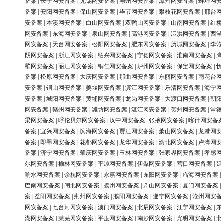
备案
|
长宁网安备案
|
无锡网安备案
|
湖州网安备案
|
漳州网安备案
|
蚌埠网
备案
|
安阳网安备案
|
保山网安备案
|
毕节网安备案
|
攀枝花网安备案
|
邢台
安备案
|
本溪网安备案
|
白山网安备案
|
双鸭山网安备案
|
山南网安备案
|
红
网安备案
|
东海网安备案
|
泉山网安备案
|
高港网安备案
|
泗洪网安备案
|
西
网安备案
|
天台网安备案
|
松阳网安备案
|
肥东网安备案
|
历城网安备案
|
李
阴网安备案
|
浙江网安备案
|
绍兴网安备案
|
宁德网安备案
|
淮南网安备案
|
壁网安备案
|
丽江网安备案
|
铜仁网安备案
|
泸州网安备案
|
保定网安备案
|
备案
|
松原网安备案
|
大庆网安备案
|
那曲网安备案
|
东丽网安备案
|
雨花台
安备案
|
铜山网安备案
|
姜堰网安备案
|
滨江网安备案
|
乐清网安备案
|
海宁
安备案
|
城阳网安备案
|
黄埔网安备案
|
龙岗网安备案
|
大渡口网安备案
|
朝
网安备案
|
赣州网安备案
|
潍坊网安备案
|
湛江网安备案
|
贺州网安备案
|
常
梁网安备案
|
呼伦贝尔网安备案
|
汉中网安备案
|
张掖网安备案
|
喀什网安备
备案
|
宜兴网安备案
|
滨海网安备案
|
贾汪网安备案
|
萧山网安备案
|
龙港网
备案
|
即墨网安备案
|
花都网安备案
|
龙华网安备案
|
渝北网安备案
|
卢湾网
备案
|
济宁网安备案
|
肇庆网安备案
|
玉林网安备案
|
张家界网安备案
|
孝感
尔网安备案
|
榆林网安备案
|
平凉网安备案
|
伊犁网安备案
|
营口网安备案
|
响水网安备案
|
余杭网安备案
|
永嘉网安备案
|
东阳网安备案
|
临海网安备案
巴南网安备案
|
闸北网安备案
|
扬州网安备案
|
舟山网安备案
|
厦门网安备案
案
|
益阳网安备案
|
荆州网安备案
|
濮阳网安备案
|
遂宁网安备案
|
沧州网安
网安备案
|
七台河网安备案
|
澳门网安备案
|
北辰网安备案
|
江宁网安备案
|
湖网安备案
|
莱芜网安备案
|
平度网安备案
|
南沙网安备案
|
光明网安备案
|