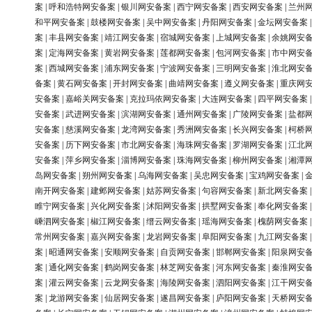
案
|
呼和浩特网安备案
|
银川网安备案
|
西宁网安备案
|
西安网安备案
|
兰州
和平网安备案
|
鼓楼网安备案
|
吴中网安备案
|
丹阳网安备案
|
金坛网安备案
案
|
丰县网安备案
|
靖江网安备案
|
宿城网安备案
|
上城网安备案
|
余姚网安
案
|
定海网安备案
|
黄岩网安备案
|
莲都网安备案
|
包河网安备案
|
市中网安
案
|
西城网安备案
|
浦东网安备案
|
宁波网安备案
|
三明网安备案
|
淮北网安
备案
|
黄石网安备案
|
开封网安备案
|
曲靖网安备案
|
遵义网安备案
|
重庆网
安备案
|
嘉峪关网安备案
|
克拉玛依网安备案
|
大连网安备案
|
四平网安备案
安备案
|
武进网安备案
|
滨湖网安备案
|
通州网安备案
|
广陵网安备案
|
盐都
安备案
|
慈溪网安备案
|
龙湾网安备案
|
秀洲网安备案
|
长兴网安备案
|
柯桥
安备案
|
历下网安备案
|
市北网安备案
|
海珠网安备案
|
罗湖网安备案
|
江北
安备案
|
萍乡网安备案
|
淄博网安备案
|
珠海网安备案
|
柳州网安备案
|
湘潭
岛网安备案
|
朔州网安备案
|
乌海网安备案
|
吴忠网安备案
|
宝鸡网安备案
|
南开网安备案
|
建邺网安备案
|
姑苏网安备案
|
句容网安备案
|
新北网安备案
睢宁网安备案
|
兴化网安备案
|
沭阳网安备案
|
拱墅网安备案
|
奉化网安备案
嵊泗网安备案
|
椒江网安备案
|
缙云网安备案
|
瑶海网安备案
|
槐荫网安备案
常州网安备案
|
嘉兴网安备案
|
龙岩网安备案
|
阜阳网安备案
|
九江网安备案
案
|
昭通网安备案
|
安顺网安备案
|
自贡网安备案
|
邯郸网安备案
|
阳泉网安
案
|
通化网安备案
|
鹤岗网安备案
|
林芝网安备案
|
河东网安备案
|
秦淮网安
案
|
灌云网安备案
|
云龙网安备案
|
海陵网安备案
|
泗阳网安备案
|
江干网安
案
|
龙游网安备案
|
仙居网安备案
|
遂昌网安备案
|
庐阳网安备案
|
天桥网安