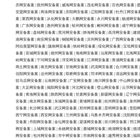
庆网安备案
|
抚州网安备案
|
威海网安备案
|
茂名网安备案
|
百色网安备案
|
安盟网安备案
|
商洛网安备案
|
庆阳网安备案
|
辽阳网安备案
|
牡丹江网安备
案
|
莱西网安备案
|
从化网安备案
|
大鹏网安备案
|
永川网安备案
|
杨浦网安
案
|
广东网安备案
|
惠州网安备案
|
钦州网安备案
|
郴州网安备案
|
咸宁网安
网安备案
|
盘锦网安备案
|
黑河网安备案
|
静海网安备案
|
高淳网安备案
|
建
港网安备案
|
南安网安备案
|
铜陵网安备案
|
滨州网安备案
|
广西网安备案
|
阿拉善盟网安备案
|
陇南网安备案
|
铁岭网安备案
|
绥化网安备案
|
宝坻网安
备案
|
宣城网安备案
|
德州网安备案
|
海南网安备案
|
汕尾网安备案
|
北海网
岭网安备案
|
宁河网安备案
|
淳安网安备案
|
江津网安备案
|
青浦网安备案
|
商丘网安备案
|
南充网安备案
|
甘南网安备案
|
武清网安备案
|
合川网安备案
信阳网安备案
|
达州网安备案
|
双桥网安备案
|
菏泽网安备案
|
清远网安备案
驻马店网安备案
|
云南网安备案
|
广安网安备案
|
南川网安备案
|
中山网安备
案
|
大足网安备案
|
揭阳网安备案
|
河北网安备案
|
璧山网安备案
|
云浮网安
备案
|
青海网安备案
|
陕西网安备案
|
甘肃网安备案
|
新疆网安备案
|
辽宁网
安备案
|
南京网安备案
|
东城网安备案
|
黄埔网安备案
|
杭州网安备案
|
泉州
安备案
|
长沙网安备案
|
武汉网安备案
|
郑州网安备案
|
昆明网安备案
|
贵阳
西宁网安备案
|
西安网安备案
|
兰州网安备案
|
乌鲁木齐网安备案
|
沈阳网安
安备案
|
丹阳网安备案
|
金坛网安备案
|
梁溪网安备案
|
崇川网安备案
|
邗江
网安备案
|
上城网安备案
|
余姚网安备案
|
鹿城网安备案
|
南湖网安备案
|
德
网安备案
|
包河网安备案
|
市中网安备案
|
市南网安备案
|
越秀网安备案
|
福