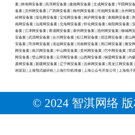
案
|
静海网安备案
|
高淳网安备案
|
建德网安备案
|
文成网安备案
|
平阴网安
备案
|
滨州网安备案
|
广西网安备案
|
梅州网安备案
|
河池网安备案
|
永州网
岭网安备案
|
绥化网安备案
|
宝坻网安备案
|
桐庐网安备案
|
泰顺网安备案
|
南网安备案
|
汕尾网安备案
|
北海网安备案
|
怀化网安备案
|
南阳网安备案
|
备案
|
江津网安备案
|
青浦网安备案
|
泰州网安备案
|
池州网安备案
|
柳城网
安备案
|
武清网安备案
|
合川网安备案
|
松江网安备案
|
宿迁网安备案
|
黄山
安备案
|
菏泽网安备案
|
清远网安备案
|
河南网安备案
|
周口网安备案
|
雅安
网安备案
|
南川网安备案
|
中山网安备案
|
贵州网安备案
|
巴中网安备案
|
荣
网安备案
|
璧山网安备案
|
云浮网安备案
|
山西网安备案
|
铜梁网安备案
|
内
肃网安备案
|
新疆网安备案
|
辽宁网安备案
|
吉林网安备案
|
黑龙江网安备案
画策划
|
上海颚式破碎机
|
上海打印机维修
|
上海公众号开发公司
|
上海电子
© 2024 智淇网络 版权所有