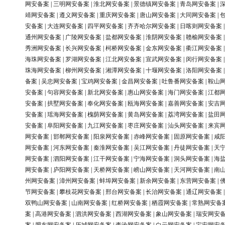
网安备案
|
三明网安备案
|
淮北网安备案
|
景德镇网安备案
|
青岛网安备案
|
靖网安备案
|
遵义网安备案
|
重庆网安备案
|
唐山网安备案
|
大同网安备案
|
安备案
|
大连网安备案
|
四平网安备案
|
齐齐哈尔网安备案
|
日喀则网安备案
通州网安备案
|
广陵网安备案
|
盐都网安备案
|
淮阴网安备案
|
赣榆网安备案
秀洲网安备案
|
长兴网安备案
|
柯桥网安备案
|
金东网安备案
|
衢江网安备案
海珠网安备案
|
罗湖网安备案
|
江北网安备案
|
宣武网安备案
|
闵行网安备案
珠海网安备案
|
柳州网安备案
|
湘潭网安备案
|
十堰网安备案
|
洛阳网安备案
备案
|
吴忠网安备案
|
宝鸡网安备案
|
金昌网安备案
|
吐鲁番网安备案
|
鞍山
安备案
|
句容网安备案
|
新北网安备案
|
惠山网安备案
|
海门网安备案
|
江都
安备案
|
拱墅网安备案
|
奉化网安备案
|
瓯海网安备案
|
嘉善网安备案
|
安吉
安备案
|
瑶海网安备案
|
槐荫网安备案
|
黄岛网安备案
|
荔湾网安备案
|
盐田
安备案
|
阜阳网安备案
|
九江网安备案
|
枣庄网安备案
|
汕头网安备案
|
来宾
网安备案
|
邯郸网安备案
|
阳泉网安备案
|
赤峰网安备案
|
固原网安备案
|
咸
网安备案
|
河东网安备案
|
秦淮网安备案
|
吴江网安备案
|
丹徒网安备案
|
天
网安备案
|
泗阳网安备案
|
江干网安备案
|
宁海网安备案
|
洞头网安备案
|
海
网安备案
|
庐阳网安备案
|
天桥网安备案
|
崂山网安备案
|
天河网安备案
|
南
州网安备案
|
漳州网安备案
|
蚌埠网安备案
|
新余网安备案
|
东营网安备案
|
节网安备案
|
攀枝花网安备案
|
邢台网安备案
|
长治网安备案
|
通辽网安备案
双鸭山网安备案
|
山南网安备案
|
红桥网安备案
|
栖霞网安备案
|
常熟网安备
案
|
高港网安备案
|
泗洪网安备案
|
西湖网安备案
|
象山网安备案
|
瑞安网安