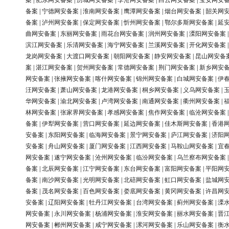
案
|
肥东网安备案
|
历城网安备案
|
李沧网安备案
|
白云网安备案
|
宝安网安
备案
|
宁德网安备案
|
淮南网安备案
|
鹰潭网安备案
|
烟台网安备案
|
韶关网
备案
|
泸州网安备案
|
保定网安备案
|
忻州网安备案
|
鄂尔多斯网安备案
|
延
曲网安备案
|
东丽网安备案
|
雨花台网安备案
|
润州网安备案
|
溧阳网安备案
滨江网安备案
|
乐清网安备案
|
海宁网安备案
|
兰溪网安备案
|
开化网安备案
龙岗网安备案
|
大渡口网安备案
|
朝阳网安备案
|
静安网安备案
|
昆山网安备
案
|
湛江网安备案
|
贺州网安备案
|
常德网安备案
|
荆门网安备案
|
新乡网安
网安备案
|
张掖网安备案
|
喀什网安备案
|
锦州网安备案
|
白城网安备案
|
伊
汪网安备案
|
萧山网安备案
|
龙港网安备案
|
桐乡网安备案
|
义乌网安备案
|
华网安备案
|
渝北网安备案
|
卢湾网安备案
|
南通网安备案
|
衢州网安备案
|
林网安备案
|
张家界网安备案
|
孝感网安备案
|
焦作网安备案
|
临沧网安备案
备案
|
伊犁网安备案
|
营口网安备案
|
延边网安备案
|
佳木斯网安备案
|
香港
安备案
|
东阳网安备案
|
临海网安备案
|
景宁网安备案
|
庐江网安备案
|
济阳
安备案
|
舟山网安备案
|
厦门网安备案
|
江西网安备案
|
马鞍山网安备案
|
宜
网安备案
|
遂宁网安备案
|
沧州网安备案
|
临汾网安备案
|
乌兰察布网安备案
备案
|
北辰网安备案
|
江宁网安备案
|
东台网安备案
|
富阳网安备案
|
平阳网
备案
|
南沙网安备案
|
光明网安备案
|
北碚网安备案
|
虹口网安备案
|
盐城网
备案
|
茂名网安备案
|
百色网安备案
|
娄底网安备案
|
黄冈网安备案
|
许昌网
安备案
|
辽阳网安备案
|
牡丹江网安备案
|
台湾网安备案
|
蓟州网安备案
|
溧
网安备案
|
永川网安备案
|
杨浦网安备案
|
淮安网安备案
|
丽水网安备案
|
晋
网安备案
|
郴州网安备案
|
咸宁网安备案
|
漯河网安备案
|
乐山网安备案
|
衡