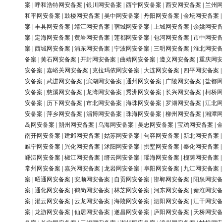
案
|
呼和浩特网安备案
|
银川网安备案
|
西宁网安备案
|
西安网安备案
|
兰州
和平网安备案
|
鼓楼网安备案
|
吴中网安备案
|
丹阳网安备案
|
金坛网安备案
案
|
丰县网安备案
|
靖江网安备案
|
宿城网安备案
|
上城网安备案
|
余姚网安
案
|
定海网安备案
|
黄岩网安备案
|
莲都网安备案
|
包河网安备案
|
市中网安
案
|
西城网安备案
|
浦东网安备案
|
宁波网安备案
|
三明网安备案
|
淮北网安
备案
|
黄石网安备案
|
开封网安备案
|
曲靖网安备案
|
遵义网安备案
|
重庆网
安备案
|
嘉峪关网安备案
|
克拉玛依网安备案
|
大连网安备案
|
四平网安备案
安备案
|
武进网安备案
|
滨湖网安备案
|
通州网安备案
|
广陵网安备案
|
盐都
安备案
|
慈溪网安备案
|
龙湾网安备案
|
秀洲网安备案
|
长兴网安备案
|
柯桥
安备案
|
历下网安备案
|
市北网安备案
|
海珠网安备案
|
罗湖网安备案
|
江北
安备案
|
萍乡网安备案
|
淄博网安备案
|
珠海网安备案
|
柳州网安备案
|
湘潭
岛网安备案
|
朔州网安备案
|
乌海网安备案
|
吴忠网安备案
|
宝鸡网安备案
|
南开网安备案
|
建邺网安备案
|
姑苏网安备案
|
句容网安备案
|
新北网安备案
睢宁网安备案
|
兴化网安备案
|
沭阳网安备案
|
拱墅网安备案
|
奉化网安备案
嵊泗网安备案
|
椒江网安备案
|
缙云网安备案
|
瑶海网安备案
|
槐荫网安备案
常州网安备案
|
嘉兴网安备案
|
龙岩网安备案
|
阜阳网安备案
|
九江网安备案
案
|
昭通网安备案
|
安顺网安备案
|
自贡网安备案
|
邯郸网安备案
|
阳泉网安
案
|
通化网安备案
|
鹤岗网安备案
|
林芝网安备案
|
河东网安备案
|
秦淮网安
案
|
灌云网安备案
|
云龙网安备案
|
海陵网安备案
|
泗阳网安备案
|
江干网安
案
|
龙游网安备案
|
仙居网安备案
|
遂昌网安备案
|
庐阳网安备案
|
天桥网安