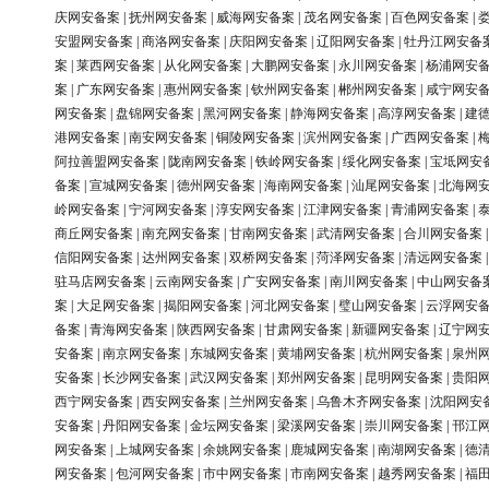
庆网安备案
|
抚州网安备案
|
威海网安备案
|
茂名网安备案
|
百色网安备案
|
安盟网安备案
|
商洛网安备案
|
庆阳网安备案
|
辽阳网安备案
|
牡丹江网安备
案
|
莱西网安备案
|
从化网安备案
|
大鹏网安备案
|
永川网安备案
|
杨浦网安
案
|
广东网安备案
|
惠州网安备案
|
钦州网安备案
|
郴州网安备案
|
咸宁网安
网安备案
|
盘锦网安备案
|
黑河网安备案
|
静海网安备案
|
高淳网安备案
|
建
港网安备案
|
南安网安备案
|
铜陵网安备案
|
滨州网安备案
|
广西网安备案
|
阿拉善盟网安备案
|
陇南网安备案
|
铁岭网安备案
|
绥化网安备案
|
宝坻网安
备案
|
宣城网安备案
|
德州网安备案
|
海南网安备案
|
汕尾网安备案
|
北海网
岭网安备案
|
宁河网安备案
|
淳安网安备案
|
江津网安备案
|
青浦网安备案
|
商丘网安备案
|
南充网安备案
|
甘南网安备案
|
武清网安备案
|
合川网安备案
信阳网安备案
|
达州网安备案
|
双桥网安备案
|
菏泽网安备案
|
清远网安备案
驻马店网安备案
|
云南网安备案
|
广安网安备案
|
南川网安备案
|
中山网安备
案
|
大足网安备案
|
揭阳网安备案
|
河北网安备案
|
璧山网安备案
|
云浮网安
备案
|
青海网安备案
|
陕西网安备案
|
甘肃网安备案
|
新疆网安备案
|
辽宁网
安备案
|
南京网安备案
|
东城网安备案
|
黄埔网安备案
|
杭州网安备案
|
泉州
安备案
|
长沙网安备案
|
武汉网安备案
|
郑州网安备案
|
昆明网安备案
|
贵阳
西宁网安备案
|
西安网安备案
|
兰州网安备案
|
乌鲁木齐网安备案
|
沈阳网安
安备案
|
丹阳网安备案
|
金坛网安备案
|
梁溪网安备案
|
崇川网安备案
|
邗江
网安备案
|
上城网安备案
|
余姚网安备案
|
鹿城网安备案
|
南湖网安备案
|
德
网安备案
|
包河网安备案
|
市中网安备案
|
市南网安备案
|
越秀网安备案
|
福