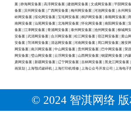
案
|
静海网安备案
|
高淳网安备案
|
建德网安备案
|
文成网安备案
|
平阴网安
备案
|
滨州网安备案
|
广西网安备案
|
梅州网安备案
|
河池网安备案
|
永州网
岭网安备案
|
绥化网安备案
|
宝坻网安备案
|
桐庐网安备案
|
泰顺网安备案
|
南网安备案
|
汕尾网安备案
|
北海网安备案
|
怀化网安备案
|
南阳网安备案
|
备案
|
江津网安备案
|
青浦网安备案
|
泰州网安备案
|
池州网安备案
|
柳城网
安备案
|
武清网安备案
|
合川网安备案
|
松江网安备案
|
宿迁网安备案
|
黄山
安备案
|
菏泽网安备案
|
清远网安备案
|
河南网安备案
|
周口网安备案
|
雅安
网安备案
|
南川网安备案
|
中山网安备案
|
贵州网安备案
|
巴中网安备案
|
荣
网安备案
|
璧山网安备案
|
云浮网安备案
|
山西网安备案
|
铜梁网安备案
|
内
肃网安备案
|
新疆网安备案
|
辽宁网安备案
|
吉林网安备案
|
黑龙江网安备案
画策划
|
上海颚式破碎机
|
上海打印机维修
|
上海公众号开发公司
|
上海电子
© 2024 智淇网络 版权所有