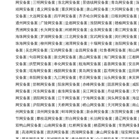
网安备案
|
三明网安备案
|
淮北网安备案
|
景德镇网安备案
|
青岛网安备案
|
靖网安备案
|
遵义网安备案
|
重庆网安备案
|
唐山网安备案
|
大同网安备案
|
安备案
|
大连网安备案
|
四平网安备案
|
齐齐哈尔网安备案
|
日喀则网安备案
通州网安备案
|
广陵网安备案
|
盐都网安备案
|
淮阴网安备案
|
赣榆网安备案
秀洲网安备案
|
长兴网安备案
|
柯桥网安备案
|
金东网安备案
|
衢江网安备案
海珠网安备案
|
罗湖网安备案
|
江北网安备案
|
宣武网安备案
|
闵行网安备案
珠海网安备案
|
柳州网安备案
|
湘潭网安备案
|
十堰网安备案
|
洛阳网安备案
备案
|
吴忠网安备案
|
宝鸡网安备案
|
金昌网安备案
|
吐鲁番网安备案
|
鞍山
安备案
|
句容网安备案
|
新北网安备案
|
惠山网安备案
|
海门网安备案
|
江都
安备案
|
拱墅网安备案
|
奉化网安备案
|
瓯海网安备案
|
嘉善网安备案
|
安吉
安备案
|
瑶海网安备案
|
槐荫网安备案
|
黄岛网安备案
|
荔湾网安备案
|
盐田
安备案
|
阜阳网安备案
|
九江网安备案
|
枣庄网安备案
|
汕头网安备案
|
来宾
网安备案
|
邯郸网安备案
|
阳泉网安备案
|
赤峰网安备案
|
固原网安备案
|
咸
网安备案
|
河东网安备案
|
秦淮网安备案
|
吴江网安备案
|
丹徒网安备案
|
天
网安备案
|
泗阳网安备案
|
江干网安备案
|
宁海网安备案
|
洞头网安备案
|
海
网安备案
|
庐阳网安备案
|
天桥网安备案
|
崂山网安备案
|
天河网安备案
|
南
州网安备案
|
漳州网安备案
|
蚌埠网安备案
|
新余网安备案
|
东营网安备案
|
节网安备案
|
攀枝花网安备案
|
邢台网安备案
|
长治网安备案
|
通辽网安备案
双鸭山网安备案
|
山南网安备案
|
红桥网安备案
|
栖霞网安备案
|
常熟网安备
案
|
高港网安备案
|
泗洪网安备案
|
西湖网安备案
|
象山网安备案
|
瑞安网安