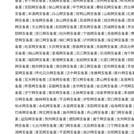
备案
|
长宁网安备案
|
无锡网安备案
|
湖州网安备案
|
漳州网安备案
|
蚌埠网
备案
|
安阳网安备案
|
保山网安备案
|
毕节网安备案
|
攀枝花网安备案
|
邢台
安备案
|
本溪网安备案
|
白山网安备案
|
双鸭山网安备案
|
山南网安备案
|
红
网安备案
|
东海网安备案
|
泉山网安备案
|
高港网安备案
|
泗洪网安备案
|
西
网安备案
|
天台网安备案
|
松阳网安备案
|
肥东网安备案
|
历城网安备案
|
李
阴网安备案
|
浙江网安备案
|
绍兴网安备案
|
宁德网安备案
|
淮南网安备案
|
壁网安备案
|
丽江网安备案
|
铜仁网安备案
|
泸州网安备案
|
保定网安备案
|
备案
|
松原网安备案
|
大庆网安备案
|
那曲网安备案
|
东丽网安备案
|
雨花台
安备案
|
铜山网安备案
|
姜堰网安备案
|
滨江网安备案
|
乐清网安备案
|
海宁
安备案
|
城阳网安备案
|
黄埔网安备案
|
龙岗网安备案
|
大渡口网安备案
|
朝
网安备案
|
赣州网安备案
|
潍坊网安备案
|
湛江网安备案
|
贺州网安备案
|
常
梁网安备案
|
呼伦贝尔网安备案
|
汉中网安备案
|
张掖网安备案
|
喀什网安备
备案
|
宜兴网安备案
|
滨海网安备案
|
贾汪网安备案
|
萧山网安备案
|
龙港网
备案
|
即墨网安备案
|
花都网安备案
|
龙华网安备案
|
渝北网安备案
|
卢湾网
备案
|
济宁网安备案
|
肇庆网安备案
|
玉林网安备案
|
张家界网安备案
|
孝感
尔网安备案
|
榆林网安备案
|
平凉网安备案
|
伊犁网安备案
|
营口网安备案
|
响水网安备案
|
余杭网安备案
|
永嘉网安备案
|
东阳网安备案
|
临海网安备案
巴南网安备案
|
闸北网安备案
|
扬州网安备案
|
舟山网安备案
|
厦门网安备案
案
|
益阳网安备案
|
荆州网安备案
|
濮阳网安备案
|
遂宁网安备案
|
沧州网安
网安备案
|
七台河网安备案
|
澳门网安备案
|
北辰网安备案
|
江宁网安备案
|
湖网安备案
|
莱芜网安备案
|
平度网安备案
|
南沙网安备案
|
光明网安备案
|