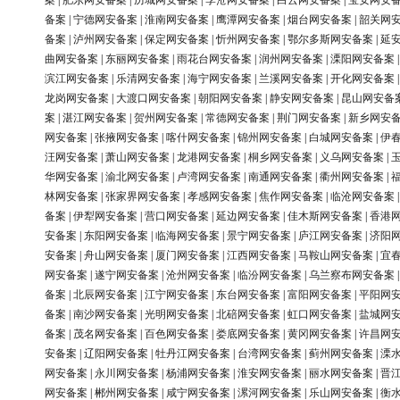
案
|
肥东网安备案
|
历城网安备案
|
李沧网安备案
|
白云网安备案
|
宝安网安
备案
|
宁德网安备案
|
淮南网安备案
|
鹰潭网安备案
|
烟台网安备案
|
韶关网
备案
|
泸州网安备案
|
保定网安备案
|
忻州网安备案
|
鄂尔多斯网安备案
|
延
曲网安备案
|
东丽网安备案
|
雨花台网安备案
|
润州网安备案
|
溧阳网安备案
滨江网安备案
|
乐清网安备案
|
海宁网安备案
|
兰溪网安备案
|
开化网安备案
龙岗网安备案
|
大渡口网安备案
|
朝阳网安备案
|
静安网安备案
|
昆山网安备
案
|
湛江网安备案
|
贺州网安备案
|
常德网安备案
|
荆门网安备案
|
新乡网安
网安备案
|
张掖网安备案
|
喀什网安备案
|
锦州网安备案
|
白城网安备案
|
伊
汪网安备案
|
萧山网安备案
|
龙港网安备案
|
桐乡网安备案
|
义乌网安备案
|
华网安备案
|
渝北网安备案
|
卢湾网安备案
|
南通网安备案
|
衢州网安备案
|
林网安备案
|
张家界网安备案
|
孝感网安备案
|
焦作网安备案
|
临沧网安备案
备案
|
伊犁网安备案
|
营口网安备案
|
延边网安备案
|
佳木斯网安备案
|
香港
安备案
|
东阳网安备案
|
临海网安备案
|
景宁网安备案
|
庐江网安备案
|
济阳
安备案
|
舟山网安备案
|
厦门网安备案
|
江西网安备案
|
马鞍山网安备案
|
宜
网安备案
|
遂宁网安备案
|
沧州网安备案
|
临汾网安备案
|
乌兰察布网安备案
备案
|
北辰网安备案
|
江宁网安备案
|
东台网安备案
|
富阳网安备案
|
平阳网
备案
|
南沙网安备案
|
光明网安备案
|
北碚网安备案
|
虹口网安备案
|
盐城网
备案
|
茂名网安备案
|
百色网安备案
|
娄底网安备案
|
黄冈网安备案
|
许昌网
安备案
|
辽阳网安备案
|
牡丹江网安备案
|
台湾网安备案
|
蓟州网安备案
|
溧
网安备案
|
永川网安备案
|
杨浦网安备案
|
淮安网安备案
|
丽水网安备案
|
晋
网安备案
|
郴州网安备案
|
咸宁网安备案
|
漯河网安备案
|
乐山网安备案
|
衡