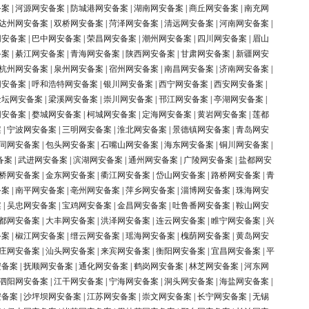
备案
|
河源网安备案
|
防城港网安备案
|
湖南网安备案
|
商丘网安备案
|
南充网
达州网安备案
|
双桥网安备案
|
菏泽网安备案
|
清远网安备案
|
河南网安备案
|
网安备案
|
巴中网安备案
|
荣昌网安备案
|
潮州网安备案
|
四川网安备案
|
眉山
备案
|
綦江网安备案
|
青海网安备案
|
陕西网安备案
|
甘肃网安备案
|
新疆网安
杭州网安备案
|
泉州网安备案
|
宿州网安备案
|
南昌网安备案
|
济南网安备案
|
网安备案
|
呼和浩特网安备案
|
银川网安备案
|
西宁网安备案
|
西安网安备案
|
金坛网安备案
|
梁溪网安备案
|
崇川网安备案
|
邗江网安备案
|
亭湖网安备案
|
网安备案
|
婺城网安备案
|
柯城网安备案
|
定海网安备案
|
黄岩网安备案
|
莲都
案
|
宁波网安备案
|
三明网安备案
|
淮北网安备案
|
景德镇网安备案
|
青岛网安
同网安备案
|
包头网安备案
|
石嘴山网安备案
|
海东网安备案
|
铜川网安备案
|
备案
|
武进网安备案
|
滨湖网安备案
|
通州网安备案
|
广陵网安备案
|
盐都网安
桥网安备案
|
金东网安备案
|
衢江网安备案
|
岱山网安备案
|
路桥网安备案
|
青
备案
|
南平网安备案
|
亳州网安备案
|
萍乡网安备案
|
淄博网安备案
|
珠海网安
案
|
吴忠网安备案
|
宝鸡网安备案
|
金昌网安备案
|
吐鲁番网安备案
|
鞍山网安
都网安备案
|
大丰网安备案
|
洪泽网安备案
|
连云网安备案
|
睢宁网安备案
|
兴
备案
|
椒江网安备案
|
缙云网安备案
|
瑶海网安备案
|
槐荫网安备案
|
黄岛网安
庄网安备案
|
汕头网安备案
|
来宾网安备案
|
衡阳网安备案
|
宜昌网安备案
|
平
安备案
|
抚顺网安备案
|
通化网安备案
|
鹤岗网安备案
|
林芝网安备案
|
河东网
泗阳网安备案
|
江干网安备案
|
宁海网安备案
|
洞头网安备案
|
海盐网安备案
|
安备案
|
沙坪坝网安备案
|
江苏网安备案
|
崇文网安备案
|
长宁网安备案
|
无锡