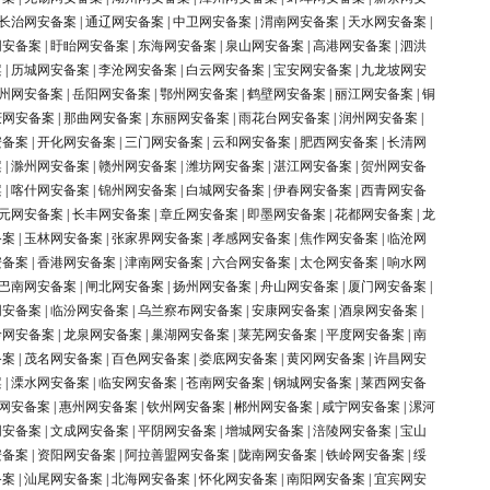
长治网安备案
|
通辽网安备案
|
中卫网安备案
|
渭南网安备案
|
天水网安备案
|
网安备案
|
盱眙网安备案
|
东海网安备案
|
泉山网安备案
|
高港网安备案
|
泗洪
案
|
历城网安备案
|
李沧网安备案
|
白云网安备案
|
宝安网安备案
|
九龙坡网安
州网安备案
|
岳阳网安备案
|
鄂州网安备案
|
鹤壁网安备案
|
丽江网安备案
|
铜
庆网安备案
|
那曲网安备案
|
东丽网安备案
|
雨花台网安备案
|
润州网安备案
|
安备案
|
开化网安备案
|
三门网安备案
|
云和网安备案
|
肥西网安备案
|
长清网
案
|
滁州网安备案
|
赣州网安备案
|
潍坊网安备案
|
湛江网安备案
|
贺州网安备
案
|
喀什网安备案
|
锦州网安备案
|
白城网安备案
|
伊春网安备案
|
西青网安备
元网安备案
|
长丰网安备案
|
章丘网安备案
|
即墨网安备案
|
花都网安备案
|
龙
备案
|
玉林网安备案
|
张家界网安备案
|
孝感网安备案
|
焦作网安备案
|
临沧网
安备案
|
香港网安备案
|
津南网安备案
|
六合网安备案
|
太仓网安备案
|
响水网
巴南网安备案
|
闸北网安备案
|
扬州网安备案
|
舟山网安备案
|
厦门网安备案
|
网安备案
|
临汾网安备案
|
乌兰察布网安备案
|
安康网安备案
|
酒泉网安备案
|
岭网安备案
|
龙泉网安备案
|
巢湖网安备案
|
莱芜网安备案
|
平度网安备案
|
南
备案
|
茂名网安备案
|
百色网安备案
|
娄底网安备案
|
黄冈网安备案
|
许昌网安
案
|
溧水网安备案
|
临安网安备案
|
苍南网安备案
|
钢城网安备案
|
莱西网安备
网安备案
|
惠州网安备案
|
钦州网安备案
|
郴州网安备案
|
咸宁网安备案
|
漯河
网安备案
|
文成网安备案
|
平阴网安备案
|
增城网安备案
|
涪陵网安备案
|
宝山
安备案
|
资阳网安备案
|
阿拉善盟网安备案
|
陇南网安备案
|
铁岭网安备案
|
绥
备案
|
汕尾网安备案
|
北海网安备案
|
怀化网安备案
|
南阳网安备案
|
宜宾网安