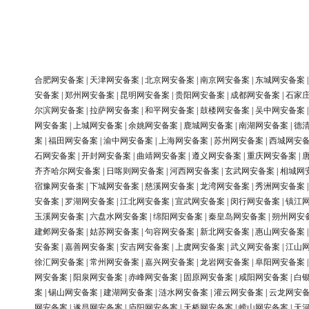
合肥网安备案
|
天津网安备案
|
北京网安备案
|
南京网安备案
|
东城网安备案
安备案
|
郑州网安备案
|
昆明网安备案
|
贵阳网安备案
|
成都网安备案
|
石家
尔滨网安备案
|
拉萨网安备案
|
和平网安备案
|
鼓楼网安备案
|
吴中网安备案
网安备案
|
上城网安备案
|
余姚网安备案
|
鹿城网安备案
|
南湖网安备案
|
德
案
|
福田网安备案
|
渝中网安备案
|
上海网安备案
|
苏州网安备案
|
西城网安
石网安备案
|
开封网安备案
|
曲靖网安备案
|
遵义网安备案
|
重庆网安备案
|
齐齐哈尔网安备案
|
日喀则网安备案
|
河西网安备案
|
玄武网安备案
|
相城网
宿豫网安备案
|
下城网安备案
|
慈溪网安备案
|
龙湾网安备案
|
秀洲网安备案
安备案
|
罗湖网安备案
|
江北网安备案
|
宣武网安备案
|
闵行网安备案
|
镇江
玉溪网安备案
|
六盘水网安备案
|
绵阳网安备案
|
秦皇岛网安备案
|
朔州网安
建邺网安备案
|
姑苏网安备案
|
句容网安备案
|
新北网安备案
|
惠山网安备案
安备案
|
嘉善网安备案
|
安吉网安备案
|
上虞网安备案
|
武义网安备案
|
江山
徐汇网安备案
|
常州网安备案
|
嘉兴网安备案
|
龙岩网安备案
|
阜阳网安备案
网安备案
|
阳泉网安备案
|
赤峰网安备案
|
固原网安备案
|
咸阳网安备案
|
白
案
|
锡山网安备案
|
建湖网安备案
|
涟水网安备案
|
灌云网安备案
|
云龙网安
网安备案
|
遂昌网安备案
|
庐阳网安备案
|
天桥网安备案
|
崂山网安备案
|
天