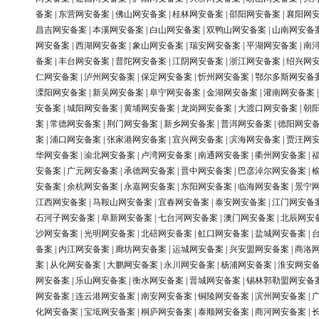
备案
|
东营网安备案
|
佛山网安备案
|
桂林网安备案
|
邵阳网安备案
|
襄阳网
昌吉网安备案
|
本溪网安备案
|
白山网安备案
|
双鸭山网安备案
|
山南网安备
网安备案
|
西湖网安备案
|
象山网安备案
|
瑞安网安备案
|
平湖网安备案
|
南
备案
|
丰台网安备案
|
普陀网安备案
|
江阴网安备案
|
浙江网安备案
|
绍兴网
仁网安备案
|
泸州网安备案
|
保定网安备案
|
忻州网安备案
|
鄂尔多斯网安备
溧阳网安备案
|
新吴网安备案
|
阜宁网安备案
|
金湖网安备案
|
灌南网安备案
安备案
|
城阳网安备案
|
黄埔网安备案
|
龙岗网安备案
|
大渡口网安备案
|
朝
案
|
常德网安备案
|
荆门网安备案
|
新乡网安备案
|
普洱网安备案
|
德阳网安
案
|
浦口网安备案
|
张家港网安备案
|
宜兴网安备案
|
滨海网安备案
|
贾汪网
华网安备案
|
渝北网安备案
|
卢湾网安备案
|
南通网安备案
|
衢州网安备案
|
安备案
|
广元网安备案
|
承德网安备案
|
晋中网安备案
|
巴彦淖尔网安备案
|
安备案
|
余杭网安备案
|
永嘉网安备案
|
东阳网安备案
|
临海网安备案
|
景宁
江西网安备案
|
马鞍山网安备案
|
宜春网安备案
|
泰安网安备案
|
江门网安备
石河子网安备案
|
阜新网安备案
|
七台河网安备案
|
澳门网安备案
|
北辰网安
沙网安备案
|
光明网安备案
|
北碚网安备案
|
虹口网安备案
|
盐城网安备案
|
备案
|
内江网安备案
|
廊坊网安备案
|
运城网安备案
|
兴安盟网安备案
|
商洛
案
|
从化网安备案
|
大鹏网安备案
|
永川网安备案
|
杨浦网安备案
|
淮安网安
网安备案
|
乐山网安备案
|
衡水网安备案
|
晋城网安备案
|
锡林郭勒盟网安备
网安备案
|
连云港网安备案
|
南安网安备案
|
铜陵网安备案
|
滨州网安备案
|
化网安备案
|
宝坻网安备案
|
桐庐网安备案
|
泰顺网安备案
|
商河网安备案
|