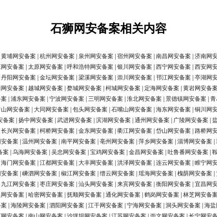
石狮网安备案相关内容
|
黄埔网安备案
|
杭州网安备案
|
泉州网安备案
|
宿州网安备案
|
南昌网安备案
|
济南网
庄网安备案
|
太原网安备案
|
呼和浩特网安备案
|
银川网安备案
|
西宁网安备案
|
西安网
|
丹阳网安备案
|
金坛网安备案
|
梁溪网安备案
|
崇川网安备案
|
邗江网安备案
|
亭湖网
清网安备案
|
越城网安备案
|
婺城网安备案
|
柯城网安备案
|
定海网安备案
|
黄岩网安备
备案
|
浦东网安备案
|
宁波网安备案
|
三明网安备案
|
淮北网安备案
|
景德镇网安备案
|
青
唐山网安备案
|
大同网安备案
|
包头网安备案
|
石嘴山网安备案
|
海东网安备案
|
铜川网
安备案
|
扬中网安备案
|
武进网安备案
|
滨湖网安备案
|
通州网安备案
|
广陵网安备案
|
|
长兴网安备案
|
柯桥网安备案
|
金东网安备案
|
衢江网安备案
|
岱山网安备案
|
路桥网
网安备案
|
温州网安备案
|
南平网安备案
|
亳州网安备案
|
萍乡网安备案
|
淄博网安备案
|
备案
|
乌海网安备案
|
吴忠网安备案
|
宝鸡网安备案
|
金昌网安备案
|
吐鲁番网安备案
|
|
海门网安备案
|
江都网安备案
|
大丰网安备案
|
洪泽网安备案
|
连云网安备案
|
睢宁网
网安备案
|
嵊泗网安备案
|
椒江网安备案
|
缙云网安备案
|
瑶海网安备案
|
槐荫网安备案
|
|
九江网安备案
|
枣庄网安备案
|
汕头网安备案
|
来宾网安备案
|
衡阳网安备案
|
宜昌网
银网安备案
|
哈密网安备案
|
抚顺网安备案
|
通化网安备案
|
鹤岗网安备案
|
林芝网安备
备案
|
海陵网安备案
|
泗阳网安备案
|
江干网安备案
|
宁海网安备案
|
洞头网安备案
|
海盐
河网安备案
|
南山网安备案
|
沙坪坝网安备案
|
江苏网安备案
|
崇文网安备案
|
长宁网安