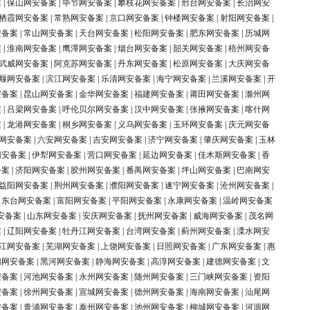
案
|
保山网安备案
|
毕节网安备案
|
攀枝花网安备案
|
邢台网安备案
|
长治网安
栖霞网安备案
|
常熟网安备案
|
京口网安备案
|
钟楼网安备案
|
射阳网安备案
|
安备案
|
常山网安备案
|
天台网安备案
|
松阳网安备案
|
肥东网安备案
|
历城网
案
|
淮南网安备案
|
鹰潭网安备案
|
烟台网安备案
|
韶关网安备案
|
梧州网安备
武威网安备案
|
阿克苏网安备案
|
丹东网安备案
|
松原网安备案
|
大庆网安备
堰网安备案
|
滨江网安备案
|
乐清网安备案
|
海宁网安备案
|
兰溪网安备案
|
开
安备案
|
昆山网安备案
|
金华网安备案
|
福建网安备案
|
莆田网安备案
|
滁州网
案
|
吕梁网安备案
|
呼伦贝尔网安备案
|
汉中网安备案
|
张掖网安备案
|
喀什网
案
|
龙港网安备案
|
桐乡网安备案
|
义乌网安备案
|
玉环网安备案
|
庆元网安备
网安备案
|
六安网安备案
|
吉安网安备案
|
济宁网安备案
|
肇庆网安备案
|
玉林
网安备案
|
伊犁网安备案
|
营口网安备案
|
延边网安备案
|
佳木斯网安备案
|
香
备案
|
济阳网安备案
|
胶州网安备案
|
番禺网安备案
|
坪山网安备案
|
巴南网安
益阳网安备案
|
荆州网安备案
|
濮阳网安备案
|
遂宁网安备案
|
沧州网安备案
|
|
东台网安备案
|
富阳网安备案
|
平阳网安备案
|
永康网安备案
|
温岭网安备案
安备案
|
山东网安备案
|
安庆网安备案
|
抚州网安备案
|
威海网安备案
|
茂名网
案
|
辽阳网安备案
|
牡丹江网安备案
|
台湾网安备案
|
蓟州网安备案
|
溧水网安
江网安备案
|
芜湖网安备案
|
上饶网安备案
|
日照网安备案
|
广东网安备案
|
惠
锦网安备案
|
黑河网安备案
|
静海网安备案
|
高淳网安备案
|
建德网安备案
|
文
安备案
|
河池网安备案
|
永州网安备案
|
随州网安备案
|
三门峡网安备案
|
资阳
安备案
|
徐州网安备案
|
宣城网安备案
|
德州网安备案
|
海南网安备案
|
汕尾网
安备案
|
青浦网安备案
|
泰州网安备案
|
池州网安备案
|
柳城网安备案
|
河源网