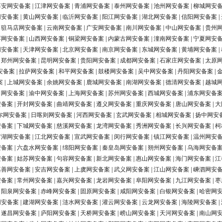
淳安网安备案
|
江津网安备案
|
青浦网安备案
|
泰州网安备案
|
池州网安备案
|
柳城网安
网安备案
|
黄山网安备案
|
临沂网安备案
|
阳江网安备案
|
湖北网安备案
|
信阳网安备案
|
|
驻马店网安备案
|
云南网安备案
|
广安网安备案
|
南川网安备案
|
中山网安备案
|
贵州
浮网安备案
|
山西网安备案
|
铜梁网安备案
|
内蒙古网安备案
|
潼南网安备案
|
宁夏网安
网安备案
|
天津网安备案
|
北京网安备案
|
南京网安备案
|
东城网安备案
|
黄埔网安备案
|
|
郑州网安备案
|
昆明网安备案
|
贵阳网安备案
|
成都网安备案
|
石家庄网安备案
|
太原
安备案
|
拉萨网安备案
|
和平网安备案
|
鼓楼网安备案
|
吴中网安备案
|
丹阳网安备案
|
案
|
上城网安备案
|
余姚网安备案
|
鹿城网安备案
|
南湖网安备案
|
德清网安备案
|
越城
田网安备案
|
渝中网安备案
|
上海网安备案
|
苏州网安备案
|
西城网安备案
|
浦东网安备
安备案
|
开封网安备案
|
曲靖网安备案
|
遵义网安备案
|
重庆网安备案
|
唐山网安备案
|
大
尔网安备案
|
日喀则网安备案
|
河西网安备案
|
玄武网安备案
|
相城网安备案
|
扬中网安
安备案
|
下城网安备案
|
慈溪网安备案
|
龙湾网安备案
|
秀洲网安备案
|
长兴网安备案
|
柯
罗湖网安备案
|
江北网安备案
|
宣武网安备案
|
闵行网安备案
|
镇江网安备案
|
温州网安
安备案
|
六盘水网安备案
|
绵阳网安备案
|
秦皇岛网安备案
|
朔州网安备案
|
乌海网安备
安备案
|
姑苏网安备案
|
句容网安备案
|
新北网安备案
|
惠山网安备案
|
海门网安备案
|
江
嘉善网安备案
|
安吉网安备案
|
上虞网安备案
|
武义网安备案
|
江山网安备案
|
嵊泗网安
安备案
|
常州网安备案
|
嘉兴网安备案
|
龙岩网安备案
|
阜阳网安备案
|
九江网安备案
|
枣
|
阳泉网安备案
|
赤峰网安备案
|
固原网安备案
|
咸阳网安备案
|
白银网安备案
|
哈密网
网安备案
|
建湖网安备案
|
涟水网安备案
|
灌云网安备案
|
云龙网安备案
|
海陵网安备案
|
|
遂昌网安备案
|
庐阳网安备案
|
天桥网安备案
|
崂山网安备案
|
天河网安备案
|
南山网