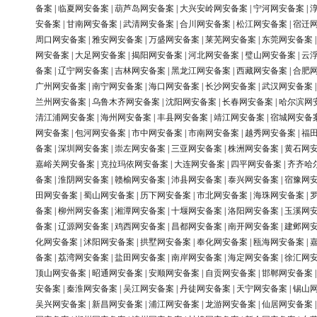
备案
|
临夏网安备案
|
葫芦岛网安备案
|
大兴安岭网安备案
|
宁河网安备案
|
安备案
|
甘南网安备案
|
武清网安备案
|
合川网安备案
|
松江网安备案
|
宿迁
周口网安备案
|
雅安网安备案
|
万盛网安备案
|
莱芜网安备案
|
东莞网安备案
网安备案
|
大足网安备案
|
揭阳网安备案
|
河北网安备案
|
璧山网安备案
|
云
备案
|
辽宁网安备案
|
吉林网安备案
|
黑龙江网安备案
|
西藏网安备案
|
合肥
广州网安备案
|
南宁网安备案
|
海口网安备案
|
长沙网安备案
|
武汉网安备案
兰州网安备案
|
乌鲁木齐网安备案
|
沈阳网安备案
|
长春网安备案
|
哈尔滨网
清江浦网安备案
|
海州网安备案
|
丰县网安备案
|
靖江网安备案
|
宿城网安备
网安备案
|
包河网安备案
|
市中网安备案
|
市南网安备案
|
越秀网安备案
|
福
备案
|
深圳网安备案
|
崇左网安备案
|
三亚网安备案
|
株洲网安备案
|
黄石网
嘉峪关网安备案
|
克拉玛依网安备案
|
大连网安备案
|
四平网安备案
|
齐齐哈
备案
|
淮阴网安备案
|
赣榆网安备案
|
沛县网安备案
|
泰兴网安备案
|
宿豫网
田网安备案
|
蜀山网安备案
|
历下网安备案
|
市北网安备案
|
海珠网安备案
|
备案
|
柳州网安备案
|
湘潭网安备案
|
十堰网安备案
|
洛阳网安备案
|
玉溪网
备案
|
辽源网安备案
|
鸡西网安备案
|
昌都网安备案
|
南开网安备案
|
建邺网
化网安备案
|
沭阳网安备案
|
拱墅网安备案
|
奉化网安备案
|
瓯海网安备案
|
备案
|
荔湾网安备案
|
盐田网安备案
|
南岸网安备案
|
海定网安备案
|
徐汇网
顶山网安备案
|
昭通网安备案
|
安顺网安备案
|
自贡网安备案
|
邯郸网安备案
安备案
|
秦淮网安备案
|
吴江网安备案
|
丹徒网安备案
|
天宁网安备案
|
锡山
吴兴网安备案
|
新昌网安备案
|
浦江网安备案
|
龙游网安备案
|
仙居网安备案