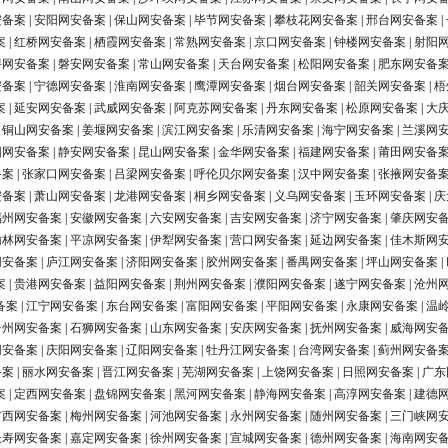
安备案
|
安阳网安备案
|
保山网安备案
|
毕节网安备案
|
攀枝花网安备案
|
邢台网安备案
|
案
|
红桥网安备案
|
栖霞网安备案
|
常熟网安备案
|
京口网安备案
|
钟楼网安备案
|
射阳
浔网安备案
|
磐安网安备案
|
常山网安备案
|
天台网安备案
|
松阳网安备案
|
肥东网安备
安备案
|
宁德网安备案
|
淮南网安备案
|
鹰潭网安备案
|
烟台网安备案
|
韶关网安备案
|
梧
案
|
延安网安备案
|
武威网安备案
|
阿克苏网安备案
|
丹东网安备案
|
松原网安备案
|
大
|
铜山网安备案
|
姜堰网安备案
|
滨江网安备案
|
乐清网安备案
|
海宁网安备案
|
兰溪网
阳网安备案
|
静安网安备案
|
昆山网安备案
|
金华网安备案
|
福建网安备案
|
莆田网安备
备案
|
张家口网安备案
|
吕梁网安备案
|
呼伦贝尔网安备案
|
汉中网安备案
|
张掖网安备
安备案
|
萧山网安备案
|
龙港网安备案
|
桐乡网安备案
|
义乌网安备案
|
玉环网安备案
|
庆
福州网安备案
|
安徽网安备案
|
六安网安备案
|
吉安网安备案
|
济宁网安备案
|
肇庆网安
榆林网安备案
|
平凉网安备案
|
伊犁网安备案
|
营口网安备案
|
延边网安备案
|
佳木斯网
网安备案
|
庐江网安备案
|
济阳网安备案
|
胶州网安备案
|
番禺网安备案
|
坪山网安备案
|
案
|
贵港网安备案
|
益阳网安备案
|
荆州网安备案
|
濮阳网安备案
|
遂宁网安备案
|
沧州
备案
|
江宁网安备案
|
东台网安备案
|
富阳网安备案
|
平阳网安备案
|
永康网安备案
|
温
台州网安备案
|
石狮网安备案
|
山东网安备案
|
安庆网安备案
|
抚州网安备案
|
威海网安
网安备案
|
庆阳网安备案
|
辽阳网安备案
|
牡丹江网安备案
|
台湾网安备案
|
蓟州网安备
备案
|
丽水网安备案
|
晋江网安备案
|
芜湖网安备案
|
上饶网安备案
|
日照网安备案
|
广东
案
|
定西网安备案
|
盘锦网安备案
|
黑河网安备案
|
静海网安备案
|
高淳网安备案
|
建德
广西网安备案
|
梅州网安备案
|
河池网安备案
|
永州网安备案
|
随州网安备案
|
三门峡网
长寿网安备案
|
嘉定网安备案
|
徐州网安备案
|
宣城网安备案
|
德州网安备案
|
海南网安