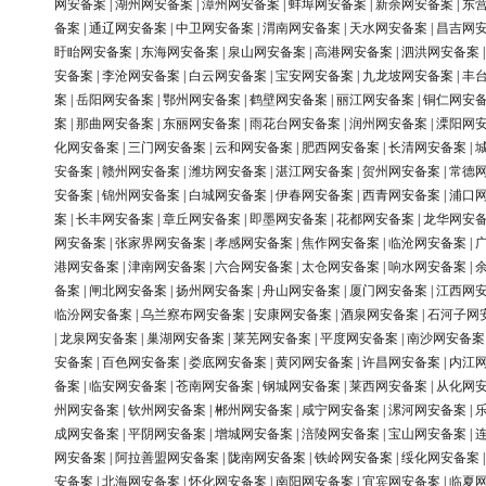
网安备案
|
湖州网安备案
|
漳州网安备案
|
蚌埠网安备案
|
新余网安备案
|
东
备案
|
通辽网安备案
|
中卫网安备案
|
渭南网安备案
|
天水网安备案
|
昌吉网
盱眙网安备案
|
东海网安备案
|
泉山网安备案
|
高港网安备案
|
泗洪网安备案
安备案
|
李沧网安备案
|
白云网安备案
|
宝安网安备案
|
九龙坡网安备案
|
丰
案
|
岳阳网安备案
|
鄂州网安备案
|
鹤壁网安备案
|
丽江网安备案
|
铜仁网安
案
|
那曲网安备案
|
东丽网安备案
|
雨花台网安备案
|
润州网安备案
|
溧阳网
化网安备案
|
三门网安备案
|
云和网安备案
|
肥西网安备案
|
长清网安备案
|
安备案
|
赣州网安备案
|
潍坊网安备案
|
湛江网安备案
|
贺州网安备案
|
常德
安备案
|
锦州网安备案
|
白城网安备案
|
伊春网安备案
|
西青网安备案
|
浦口
案
|
长丰网安备案
|
章丘网安备案
|
即墨网安备案
|
花都网安备案
|
龙华网安
网安备案
|
张家界网安备案
|
孝感网安备案
|
焦作网安备案
|
临沧网安备案
|
港网安备案
|
津南网安备案
|
六合网安备案
|
太仓网安备案
|
响水网安备案
|
备案
|
闸北网安备案
|
扬州网安备案
|
舟山网安备案
|
厦门网安备案
|
江西网
临汾网安备案
|
乌兰察布网安备案
|
安康网安备案
|
酒泉网安备案
|
石河子网
|
龙泉网安备案
|
巢湖网安备案
|
莱芜网安备案
|
平度网安备案
|
南沙网安备案
安备案
|
百色网安备案
|
娄底网安备案
|
黄冈网安备案
|
许昌网安备案
|
内江
备案
|
临安网安备案
|
苍南网安备案
|
钢城网安备案
|
莱西网安备案
|
从化网
州网安备案
|
钦州网安备案
|
郴州网安备案
|
咸宁网安备案
|
漯河网安备案
|
成网安备案
|
平阴网安备案
|
增城网安备案
|
涪陵网安备案
|
宝山网安备案
|
网安备案
|
阿拉善盟网安备案
|
陇南网安备案
|
铁岭网安备案
|
绥化网安备案
安备案
|
北海网安备案
|
怀化网安备案
|
南阳网安备案
|
宜宾网安备案
|
临夏