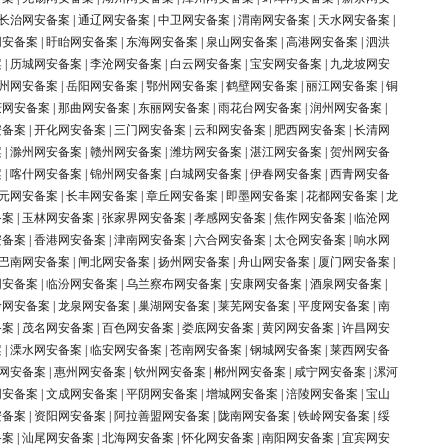
长治网安备案
|
通辽网安备案
|
中卫网安备案
|
渭南网安备案
|
天水网安备案
|
网安备案
|
盱眙网安备案
|
东海网安备案
|
泉山网安备案
|
高港网安备案
|
泗洪
案
|
历城网安备案
|
李沧网安备案
|
白云网安备案
|
宝安网安备案
|
九龙坡网安
州网安备案
|
岳阳网安备案
|
鄂州网安备案
|
鹤壁网安备案
|
丽江网安备案
|
铜
庆网安备案
|
那曲网安备案
|
东丽网安备案
|
雨花台网安备案
|
润州网安备案
|
安备案
|
开化网安备案
|
三门网安备案
|
云和网安备案
|
肥西网安备案
|
长清网
案
|
滁州网安备案
|
赣州网安备案
|
潍坊网安备案
|
湛江网安备案
|
贺州网安备
案
|
喀什网安备案
|
锦州网安备案
|
白城网安备案
|
伊春网安备案
|
西青网安备
元网安备案
|
长丰网安备案
|
章丘网安备案
|
即墨网安备案
|
花都网安备案
|
龙
备案
|
玉林网安备案
|
张家界网安备案
|
孝感网安备案
|
焦作网安备案
|
临沧网
安备案
|
香港网安备案
|
津南网安备案
|
六合网安备案
|
太仓网安备案
|
响水网
巴南网安备案
|
闸北网安备案
|
扬州网安备案
|
舟山网安备案
|
厦门网安备案
|
网安备案
|
临汾网安备案
|
乌兰察布网安备案
|
安康网安备案
|
酒泉网安备案
|
岭网安备案
|
龙泉网安备案
|
巢湖网安备案
|
莱芜网安备案
|
平度网安备案
|
南
备案
|
茂名网安备案
|
百色网安备案
|
娄底网安备案
|
黄冈网安备案
|
许昌网安
案
|
溧水网安备案
|
临安网安备案
|
苍南网安备案
|
钢城网安备案
|
莱西网安备
网安备案
|
惠州网安备案
|
钦州网安备案
|
郴州网安备案
|
咸宁网安备案
|
漯河
网安备案
|
文成网安备案
|
平阴网安备案
|
增城网安备案
|
涪陵网安备案
|
宝山
安备案
|
资阳网安备案
|
阿拉善盟网安备案
|
陇南网安备案
|
铁岭网安备案
|
绥
备案
|
汕尾网安备案
|
北海网安备案
|
怀化网安备案
|
南阳网安备案
|
宜宾网安