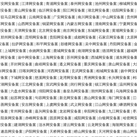
淳安网安备案
|
江津网安备案
|
青浦网安备案
|
泰州网安备案
|
池州网安备案
|
柳城网安
网安备案
|
黄山网安备案
|
临沂网安备案
|
阳江网安备案
|
湖北网安备案
|
信阳网安备案
|
|
驻马店网安备案
|
云南网安备案
|
广安网安备案
|
南川网安备案
|
中山网安备案
|
贵州
浮网安备案
|
山西网安备案
|
铜梁网安备案
|
内蒙古网安备案
|
潼南网安备案
|
宁夏网安
网安备案
|
天津网安备案
|
北京网安备案
|
南京网安备案
|
东城网安备案
|
黄埔网安备案
|
|
郑州网安备案
|
昆明网安备案
|
贵阳网安备案
|
成都网安备案
|
石家庄网安备案
|
太原
安备案
|
拉萨网安备案
|
和平网安备案
|
鼓楼网安备案
|
吴中网安备案
|
丹阳网安备案
|
案
|
上城网安备案
|
余姚网安备案
|
鹿城网安备案
|
南湖网安备案
|
德清网安备案
|
越城
田网安备案
|
渝中网安备案
|
上海网安备案
|
苏州网安备案
|
西城网安备案
|
浦东网安备
安备案
|
开封网安备案
|
曲靖网安备案
|
遵义网安备案
|
重庆网安备案
|
唐山网安备案
|
大
尔网安备案
|
日喀则网安备案
|
河西网安备案
|
玄武网安备案
|
相城网安备案
|
扬中网安
安备案
|
下城网安备案
|
慈溪网安备案
|
龙湾网安备案
|
秀洲网安备案
|
长兴网安备案
|
柯
罗湖网安备案
|
江北网安备案
|
宣武网安备案
|
闵行网安备案
|
镇江网安备案
|
温州网安
安备案
|
六盘水网安备案
|
绵阳网安备案
|
秦皇岛网安备案
|
朔州网安备案
|
乌海网安备
安备案
|
姑苏网安备案
|
句容网安备案
|
新北网安备案
|
惠山网安备案
|
海门网安备案
|
江
嘉善网安备案
|
安吉网安备案
|
上虞网安备案
|
武义网安备案
|
江山网安备案
|
嵊泗网安
安备案
|
常州网安备案
|
嘉兴网安备案
|
龙岩网安备案
|
阜阳网安备案
|
九江网安备案
|
枣
|
阳泉网安备案
|
赤峰网安备案
|
固原网安备案
|
咸阳网安备案
|
白银网安备案
|
哈密网
网安备案
|
建湖网安备案
|
涟水网安备案
|
灌云网安备案
|
云龙网安备案
|
海陵网安备案
|
|
遂昌网安备案
|
庐阳网安备案
|
天桥网安备案
|
崂山网安备案
|
天河网安备案
|
南山网