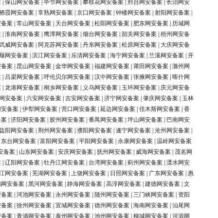
案
|
保山网安备案
|
毕节网安备案
|
攀枝花网安备案
|
邢台网安备案
|
长治网安
栖霞网安备案
|
常熟网安备案
|
京口网安备案
|
钟楼网安备案
|
射阳网安备案
|
安备案
|
常山网安备案
|
天台网安备案
|
松阳网安备案
|
肥东网安备案
|
历城网
案
|
淮南网安备案
|
鹰潭网安备案
|
烟台网安备案
|
韶关网安备案
|
梧州网安备
武威网安备案
|
阿克苏网安备案
|
丹东网安备案
|
松原网安备案
|
大庆网安备
堰网安备案
|
滨江网安备案
|
乐清网安备案
|
海宁网安备案
|
兰溪网安备案
|
开
安备案
|
昆山网安备案
|
金华网安备案
|
福建网安备案
|
莆田网安备案
|
滁州网
案
|
吕梁网安备案
|
呼伦贝尔网安备案
|
汉中网安备案
|
张掖网安备案
|
喀什网
案
|
龙港网安备案
|
桐乡网安备案
|
义乌网安备案
|
玉环网安备案
|
庆元网安备
网安备案
|
六安网安备案
|
吉安网安备案
|
济宁网安备案
|
肇庆网安备案
|
玉林
网安备案
|
伊犁网安备案
|
营口网安备案
|
延边网安备案
|
佳木斯网安备案
|
香
备案
|
济阳网安备案
|
胶州网安备案
|
番禺网安备案
|
坪山网安备案
|
巴南网安
益阳网安备案
|
荆州网安备案
|
濮阳网安备案
|
遂宁网安备案
|
沧州网安备案
|
|
东台网安备案
|
富阳网安备案
|
平阳网安备案
|
永康网安备案
|
温岭网安备案
安备案
|
山东网安备案
|
安庆网安备案
|
抚州网安备案
|
威海网安备案
|
茂名网
案
|
辽阳网安备案
|
牡丹江网安备案
|
台湾网安备案
|
蓟州网安备案
|
溧水网安
江网安备案
|
芜湖网安备案
|
上饶网安备案
|
日照网安备案
|
广东网安备案
|
惠
锦网安备案
|
黑河网安备案
|
静海网安备案
|
高淳网安备案
|
建德网安备案
|
文
安备案
|
河池网安备案
|
永州网安备案
|
随州网安备案
|
三门峡网安备案
|
资阳
安备案
|
徐州网安备案
|
宣城网安备案
|
德州网安备案
|
海南网安备案
|
汕尾网
安备案
|
青浦网安备案
|
泰州网安备案
|
池州网安备案
|
柳城网安备案
|
河源网