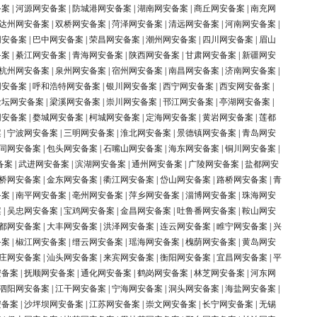
备案
|
河源网安备案
|
防城港网安备案
|
湖南网安备案
|
商丘网安备案
|
南充网
达州网安备案
|
双桥网安备案
|
菏泽网安备案
|
清远网安备案
|
河南网安备案
|
网安备案
|
巴中网安备案
|
荣昌网安备案
|
潮州网安备案
|
四川网安备案
|
眉山
备案
|
綦江网安备案
|
青海网安备案
|
陕西网安备案
|
甘肃网安备案
|
新疆网安
杭州网安备案
|
泉州网安备案
|
宿州网安备案
|
南昌网安备案
|
济南网安备案
|
网安备案
|
呼和浩特网安备案
|
银川网安备案
|
西宁网安备案
|
西安网安备案
|
金坛网安备案
|
梁溪网安备案
|
崇川网安备案
|
邗江网安备案
|
亭湖网安备案
|
网安备案
|
婺城网安备案
|
柯城网安备案
|
定海网安备案
|
黄岩网安备案
|
莲都
案
|
宁波网安备案
|
三明网安备案
|
淮北网安备案
|
景德镇网安备案
|
青岛网安
同网安备案
|
包头网安备案
|
石嘴山网安备案
|
海东网安备案
|
铜川网安备案
|
备案
|
武进网安备案
|
滨湖网安备案
|
通州网安备案
|
广陵网安备案
|
盐都网安
桥网安备案
|
金东网安备案
|
衢江网安备案
|
岱山网安备案
|
路桥网安备案
|
青
备案
|
南平网安备案
|
亳州网安备案
|
萍乡网安备案
|
淄博网安备案
|
珠海网安
案
|
吴忠网安备案
|
宝鸡网安备案
|
金昌网安备案
|
吐鲁番网安备案
|
鞍山网安
都网安备案
|
大丰网安备案
|
洪泽网安备案
|
连云网安备案
|
睢宁网安备案
|
兴
备案
|
椒江网安备案
|
缙云网安备案
|
瑶海网安备案
|
槐荫网安备案
|
黄岛网安
庄网安备案
|
汕头网安备案
|
来宾网安备案
|
衡阳网安备案
|
宜昌网安备案
|
平
安备案
|
抚顺网安备案
|
通化网安备案
|
鹤岗网安备案
|
林芝网安备案
|
河东网
泗阳网安备案
|
江干网安备案
|
宁海网安备案
|
洞头网安备案
|
海盐网安备案
|
安备案
|
沙坪坝网安备案
|
江苏网安备案
|
崇文网安备案
|
长宁网安备案
|
无锡