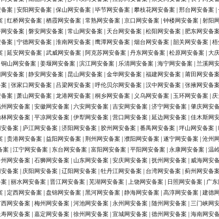
安备案
|
安阳网安备案
|
保山网安备案
|
毕节网安备案
|
攀枝花网安备案
|
邢台网安备案
|
案
|
红桥网安备案
|
栖霞网安备案
|
常熟网安备案
|
京口网安备案
|
钟楼网安备案
|
射阳
浔网安备案
|
磐安网安备案
|
常山网安备案
|
天台网安备案
|
松阳网安备案
|
肥东网安备
安备案
|
宁德网安备案
|
淮南网安备案
|
鹰潭网安备案
|
烟台网安备案
|
韶关网安备案
|
梧
案
|
延安网安备案
|
武威网安备案
|
阿克苏网安备案
|
丹东网安备案
|
松原网安备案
|
大
|
铜山网安备案
|
姜堰网安备案
|
滨江网安备案
|
乐清网安备案
|
海宁网安备案
|
兰溪网
阳网安备案
|
静安网安备案
|
昆山网安备案
|
金华网安备案
|
福建网安备案
|
莆田网安备
备案
|
张家口网安备案
|
吕梁网安备案
|
呼伦贝尔网安备案
|
汉中网安备案
|
张掖网安备
安备案
|
萧山网安备案
|
龙港网安备案
|
桐乡网安备案
|
义乌网安备案
|
玉环网安备案
|
庆
福州网安备案
|
安徽网安备案
|
六安网安备案
|
吉安网安备案
|
济宁网安备案
|
肇庆网安
榆林网安备案
|
平凉网安备案
|
伊犁网安备案
|
营口网安备案
|
延边网安备案
|
佳木斯网
网安备案
|
庐江网安备案
|
济阳网安备案
|
胶州网安备案
|
番禺网安备案
|
坪山网安备案
|
案
|
贵港网安备案
|
益阳网安备案
|
荆州网安备案
|
濮阳网安备案
|
遂宁网安备案
|
沧州
备案
|
江宁网安备案
|
东台网安备案
|
富阳网安备案
|
平阳网安备案
|
永康网安备案
|
温
台州网安备案
|
石狮网安备案
|
山东网安备案
|
安庆网安备案
|
抚州网安备案
|
威海网安
网安备案
|
庆阳网安备案
|
辽阳网安备案
|
牡丹江网安备案
|
台湾网安备案
|
蓟州网安备
备案
|
丽水网安备案
|
晋江网安备案
|
芜湖网安备案
|
上饶网安备案
|
日照网安备案
|
广东
案
|
定西网安备案
|
盘锦网安备案
|
黑河网安备案
|
静海网安备案
|
高淳网安备案
|
建德
广西网安备案
|
梅州网安备案
|
河池网安备案
|
永州网安备案
|
随州网安备案
|
三门峡网
长寿网安备案
|
嘉定网安备案
|
徐州网安备案
|
宣城网安备案
|
德州网安备案
|
海南网安