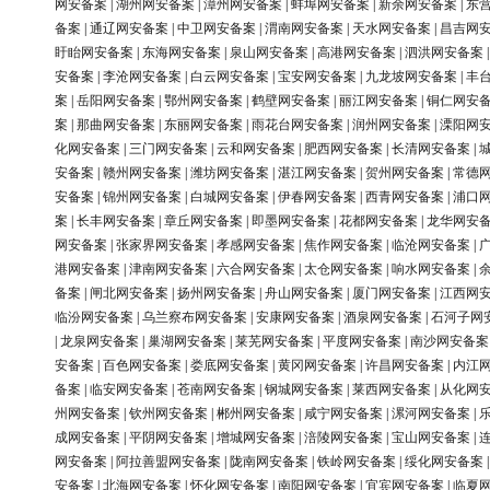
网安备案
|
湖州网安备案
|
漳州网安备案
|
蚌埠网安备案
|
新余网安备案
|
东
备案
|
通辽网安备案
|
中卫网安备案
|
渭南网安备案
|
天水网安备案
|
昌吉网
盱眙网安备案
|
东海网安备案
|
泉山网安备案
|
高港网安备案
|
泗洪网安备案
安备案
|
李沧网安备案
|
白云网安备案
|
宝安网安备案
|
九龙坡网安备案
|
丰
案
|
岳阳网安备案
|
鄂州网安备案
|
鹤壁网安备案
|
丽江网安备案
|
铜仁网安
案
|
那曲网安备案
|
东丽网安备案
|
雨花台网安备案
|
润州网安备案
|
溧阳网
化网安备案
|
三门网安备案
|
云和网安备案
|
肥西网安备案
|
长清网安备案
|
安备案
|
赣州网安备案
|
潍坊网安备案
|
湛江网安备案
|
贺州网安备案
|
常德
安备案
|
锦州网安备案
|
白城网安备案
|
伊春网安备案
|
西青网安备案
|
浦口
案
|
长丰网安备案
|
章丘网安备案
|
即墨网安备案
|
花都网安备案
|
龙华网安
网安备案
|
张家界网安备案
|
孝感网安备案
|
焦作网安备案
|
临沧网安备案
|
港网安备案
|
津南网安备案
|
六合网安备案
|
太仓网安备案
|
响水网安备案
|
备案
|
闸北网安备案
|
扬州网安备案
|
舟山网安备案
|
厦门网安备案
|
江西网
临汾网安备案
|
乌兰察布网安备案
|
安康网安备案
|
酒泉网安备案
|
石河子网
|
龙泉网安备案
|
巢湖网安备案
|
莱芜网安备案
|
平度网安备案
|
南沙网安备案
安备案
|
百色网安备案
|
娄底网安备案
|
黄冈网安备案
|
许昌网安备案
|
内江
备案
|
临安网安备案
|
苍南网安备案
|
钢城网安备案
|
莱西网安备案
|
从化网
州网安备案
|
钦州网安备案
|
郴州网安备案
|
咸宁网安备案
|
漯河网安备案
|
成网安备案
|
平阴网安备案
|
增城网安备案
|
涪陵网安备案
|
宝山网安备案
|
网安备案
|
阿拉善盟网安备案
|
陇南网安备案
|
铁岭网安备案
|
绥化网安备案
安备案
|
北海网安备案
|
怀化网安备案
|
南阳网安备案
|
宜宾网安备案
|
临夏