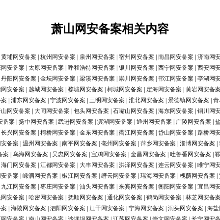
萧山网安备案相关内容
|
黄埔网安备案
|
杭州网安备案
|
泉州网安备案
|
宿州网安备案
|
南昌网安备案
|
济南网
庄网安备案
|
太原网安备案
|
呼和浩特网安备案
|
银川网安备案
|
西宁网安备案
|
西安网
|
丹阳网安备案
|
金坛网安备案
|
梁溪网安备案
|
崇川网安备案
|
邗江网安备案
|
亭湖网
清网安备案
|
越城网安备案
|
婺城网安备案
|
柯城网安备案
|
定海网安备案
|
黄岩网安备
备案
|
浦东网安备案
|
宁波网安备案
|
三明网安备案
|
淮北网安备案
|
景德镇网安备案
|
青
唐山网安备案
|
大同网安备案
|
包头网安备案
|
石嘴山网安备案
|
海东网安备案
|
铜川网
安备案
|
扬中网安备案
|
武进网安备案
|
滨湖网安备案
|
通州网安备案
|
广陵网安备案
|
|
长兴网安备案
|
柯桥网安备案
|
金东网安备案
|
衢江网安备案
|
岱山网安备案
|
路桥网
网安备案
|
温州网安备案
|
南平网安备案
|
亳州网安备案
|
萍乡网安备案
|
淄博网安备案
|
备案
|
乌海网安备案
|
吴忠网安备案
|
宝鸡网安备案
|
金昌网安备案
|
吐鲁番网安备案
|
|
海门网安备案
|
江都网安备案
|
大丰网安备案
|
洪泽网安备案
|
连云网安备案
|
睢宁网
网安备案
|
嵊泗网安备案
|
椒江网安备案
|
缙云网安备案
|
瑶海网安备案
|
槐荫网安备案
|
|
九江网安备案
|
枣庄网安备案
|
汕头网安备案
|
来宾网安备案
|
衡阳网安备案
|
宜昌网
银网安备案
|
哈密网安备案
|
抚顺网安备案
|
通化网安备案
|
鹤岗网安备案
|
林芝网安备
备案
|
海陵网安备案
|
泗阳网安备案
|
江干网安备案
|
宁海网安备案
|
洞头网安备案
|
海盐
河网安备案
|
南山网安备案
|
沙坪坝网安备案
|
江苏网安备案
|
崇文网安备案
|
长宁网安