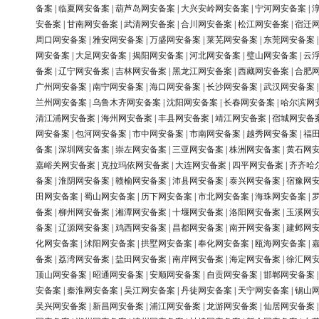
备案
|
临夏网安备案
|
葫芦岛网安备案
|
大兴安岭网安备案
|
宁河网安备案
|
安备案
|
甘南网安备案
|
武清网安备案
|
合川网安备案
|
松江网安备案
|
宿迁
周口网安备案
|
雅安网安备案
|
万盛网安备案
|
莱芜网安备案
|
东莞网安备案
网安备案
|
大足网安备案
|
揭阳网安备案
|
河北网安备案
|
璧山网安备案
|
云
备案
|
辽宁网安备案
|
吉林网安备案
|
黑龙江网安备案
|
西藏网安备案
|
合肥
广州网安备案
|
南宁网安备案
|
海口网安备案
|
长沙网安备案
|
武汉网安备案
兰州网安备案
|
乌鲁木齐网安备案
|
沈阳网安备案
|
长春网安备案
|
哈尔滨网
清江浦网安备案
|
海州网安备案
|
丰县网安备案
|
靖江网安备案
|
宿城网安备
网安备案
|
包河网安备案
|
市中网安备案
|
市南网安备案
|
越秀网安备案
|
福
备案
|
深圳网安备案
|
崇左网安备案
|
三亚网安备案
|
株洲网安备案
|
黄石网
嘉峪关网安备案
|
克拉玛依网安备案
|
大连网安备案
|
四平网安备案
|
齐齐哈
备案
|
淮阴网安备案
|
赣榆网安备案
|
沛县网安备案
|
泰兴网安备案
|
宿豫网
田网安备案
|
蜀山网安备案
|
历下网安备案
|
市北网安备案
|
海珠网安备案
|
备案
|
柳州网安备案
|
湘潭网安备案
|
十堰网安备案
|
洛阳网安备案
|
玉溪网
备案
|
辽源网安备案
|
鸡西网安备案
|
昌都网安备案
|
南开网安备案
|
建邺网
化网安备案
|
沭阳网安备案
|
拱墅网安备案
|
奉化网安备案
|
瓯海网安备案
|
备案
|
荔湾网安备案
|
盐田网安备案
|
南岸网安备案
|
海定网安备案
|
徐汇网
顶山网安备案
|
昭通网安备案
|
安顺网安备案
|
自贡网安备案
|
邯郸网安备案
安备案
|
秦淮网安备案
|
吴江网安备案
|
丹徒网安备案
|
天宁网安备案
|
锡山
吴兴网安备案
|
新昌网安备案
|
浦江网安备案
|
龙游网安备案
|
仙居网安备案