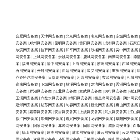
合肥网安备案
|
天津网安备案
|
北京网安备案
|
南京网安备案
|
东城网安备案
安备案
|
郑州网安备案
|
昆明网安备案
|
贵阳网安备案
|
成都网安备案
|
石家
尔滨网安备案
|
拉萨网安备案
|
和平网安备案
|
鼓楼网安备案
|
吴中网安备案
网安备案
|
上城网安备案
|
余姚网安备案
|
鹿城网安备案
|
南湖网安备案
|
德
案
|
福田网安备案
|
渝中网安备案
|
上海网安备案
|
苏州网安备案
|
西城网安
石网安备案
|
开封网安备案
|
曲靖网安备案
|
遵义网安备案
|
重庆网安备案
|
齐齐哈尔网安备案
|
日喀则网安备案
|
河西网安备案
|
玄武网安备案
|
相城网
宿豫网安备案
|
下城网安备案
|
慈溪网安备案
|
龙湾网安备案
|
秀洲网安备案
安备案
|
罗湖网安备案
|
江北网安备案
|
宣武网安备案
|
闵行网安备案
|
镇江
玉溪网安备案
|
六盘水网安备案
|
绵阳网安备案
|
秦皇岛网安备案
|
朔州网安
建邺网安备案
|
姑苏网安备案
|
句容网安备案
|
新北网安备案
|
惠山网安备案
安备案
|
嘉善网安备案
|
安吉网安备案
|
上虞网安备案
|
武义网安备案
|
江山
徐汇网安备案
|
常州网安备案
|
嘉兴网安备案
|
龙岩网安备案
|
阜阳网安备案
网安备案
|
阳泉网安备案
|
赤峰网安备案
|
固原网安备案
|
咸阳网安备案
|
白
案
|
锡山网安备案
|
建湖网安备案
|
涟水网安备案
|
灌云网安备案
|
云龙网安
网安备案
|
遂昌网安备案
|
庐阳网安备案
|
天桥网安备案
|
崂山网安备案
|
天