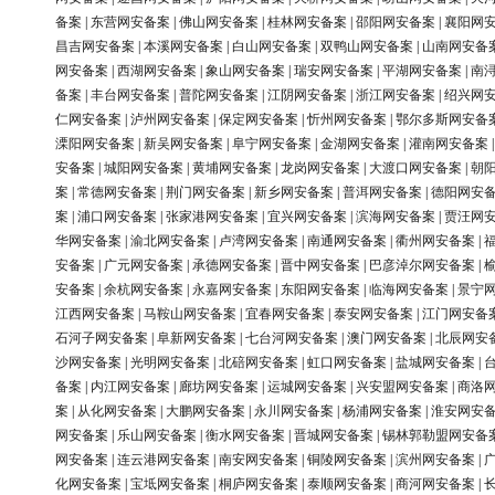
备案
|
东营网安备案
|
佛山网安备案
|
桂林网安备案
|
邵阳网安备案
|
襄阳网
昌吉网安备案
|
本溪网安备案
|
白山网安备案
|
双鸭山网安备案
|
山南网安备
网安备案
|
西湖网安备案
|
象山网安备案
|
瑞安网安备案
|
平湖网安备案
|
南
备案
|
丰台网安备案
|
普陀网安备案
|
江阴网安备案
|
浙江网安备案
|
绍兴网
仁网安备案
|
泸州网安备案
|
保定网安备案
|
忻州网安备案
|
鄂尔多斯网安备
溧阳网安备案
|
新吴网安备案
|
阜宁网安备案
|
金湖网安备案
|
灌南网安备案
安备案
|
城阳网安备案
|
黄埔网安备案
|
龙岗网安备案
|
大渡口网安备案
|
朝
案
|
常德网安备案
|
荆门网安备案
|
新乡网安备案
|
普洱网安备案
|
德阳网安
案
|
浦口网安备案
|
张家港网安备案
|
宜兴网安备案
|
滨海网安备案
|
贾汪网
华网安备案
|
渝北网安备案
|
卢湾网安备案
|
南通网安备案
|
衢州网安备案
|
安备案
|
广元网安备案
|
承德网安备案
|
晋中网安备案
|
巴彦淖尔网安备案
|
安备案
|
余杭网安备案
|
永嘉网安备案
|
东阳网安备案
|
临海网安备案
|
景宁
江西网安备案
|
马鞍山网安备案
|
宜春网安备案
|
泰安网安备案
|
江门网安备
石河子网安备案
|
阜新网安备案
|
七台河网安备案
|
澳门网安备案
|
北辰网安
沙网安备案
|
光明网安备案
|
北碚网安备案
|
虹口网安备案
|
盐城网安备案
|
备案
|
内江网安备案
|
廊坊网安备案
|
运城网安备案
|
兴安盟网安备案
|
商洛
案
|
从化网安备案
|
大鹏网安备案
|
永川网安备案
|
杨浦网安备案
|
淮安网安
网安备案
|
乐山网安备案
|
衡水网安备案
|
晋城网安备案
|
锡林郭勒盟网安备
网安备案
|
连云港网安备案
|
南安网安备案
|
铜陵网安备案
|
滨州网安备案
|
化网安备案
|
宝坻网安备案
|
桐庐网安备案
|
泰顺网安备案
|
商河网安备案
|