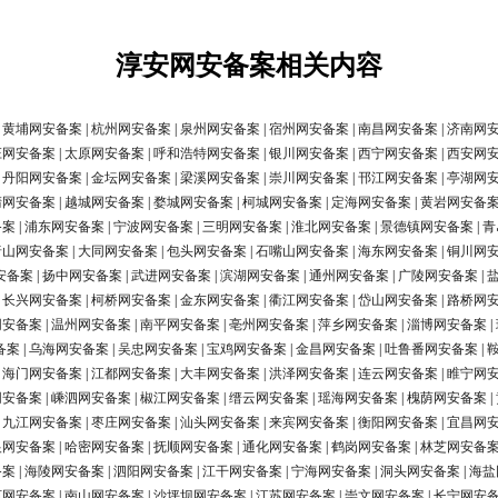
淳安网安备案相关内容
|
黄埔网安备案
|
杭州网安备案
|
泉州网安备案
|
宿州网安备案
|
南昌网安备案
|
济南网
庄网安备案
|
太原网安备案
|
呼和浩特网安备案
|
银川网安备案
|
西宁网安备案
|
西安网
|
丹阳网安备案
|
金坛网安备案
|
梁溪网安备案
|
崇川网安备案
|
邗江网安备案
|
亭湖网
清网安备案
|
越城网安备案
|
婺城网安备案
|
柯城网安备案
|
定海网安备案
|
黄岩网安备
备案
|
浦东网安备案
|
宁波网安备案
|
三明网安备案
|
淮北网安备案
|
景德镇网安备案
|
青
唐山网安备案
|
大同网安备案
|
包头网安备案
|
石嘴山网安备案
|
海东网安备案
|
铜川网
安备案
|
扬中网安备案
|
武进网安备案
|
滨湖网安备案
|
通州网安备案
|
广陵网安备案
|
|
长兴网安备案
|
柯桥网安备案
|
金东网安备案
|
衢江网安备案
|
岱山网安备案
|
路桥网
网安备案
|
温州网安备案
|
南平网安备案
|
亳州网安备案
|
萍乡网安备案
|
淄博网安备案
|
备案
|
乌海网安备案
|
吴忠网安备案
|
宝鸡网安备案
|
金昌网安备案
|
吐鲁番网安备案
|
|
海门网安备案
|
江都网安备案
|
大丰网安备案
|
洪泽网安备案
|
连云网安备案
|
睢宁网
网安备案
|
嵊泗网安备案
|
椒江网安备案
|
缙云网安备案
|
瑶海网安备案
|
槐荫网安备案
|
|
九江网安备案
|
枣庄网安备案
|
汕头网安备案
|
来宾网安备案
|
衡阳网安备案
|
宜昌网
银网安备案
|
哈密网安备案
|
抚顺网安备案
|
通化网安备案
|
鹤岗网安备案
|
林芝网安备
备案
|
海陵网安备案
|
泗阳网安备案
|
江干网安备案
|
宁海网安备案
|
洞头网安备案
|
海盐
河网安备案
|
南山网安备案
|
沙坪坝网安备案
|
江苏网安备案
|
崇文网安备案
|
长宁网安