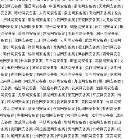
长治网安备案
|
通辽网安备案
|
中卫网安备案
|
渭南网安备案
|
天水网安备案
|
网安备案
|
盱眙网安备案
|
东海网安备案
|
泉山网安备案
|
高港网安备案
|
泗洪
案
|
历城网安备案
|
李沧网安备案
|
白云网安备案
|
宝安网安备案
|
九龙坡网安
州网安备案
|
岳阳网安备案
|
鄂州网安备案
|
鹤壁网安备案
|
丽江网安备案
|
铜
庆网安备案
|
那曲网安备案
|
东丽网安备案
|
雨花台网安备案
|
润州网安备案
|
安备案
|
开化网安备案
|
三门网安备案
|
云和网安备案
|
肥西网安备案
|
长清网
案
|
滁州网安备案
|
赣州网安备案
|
潍坊网安备案
|
湛江网安备案
|
贺州网安备
案
|
喀什网安备案
|
锦州网安备案
|
白城网安备案
|
伊春网安备案
|
西青网安备
元网安备案
|
长丰网安备案
|
章丘网安备案
|
即墨网安备案
|
花都网安备案
|
龙
备案
|
玉林网安备案
|
张家界网安备案
|
孝感网安备案
|
焦作网安备案
|
临沧网
安备案
|
香港网安备案
|
津南网安备案
|
六合网安备案
|
太仓网安备案
|
响水网
巴南网安备案
|
闸北网安备案
|
扬州网安备案
|
舟山网安备案
|
厦门网安备案
|
网安备案
|
临汾网安备案
|
乌兰察布网安备案
|
安康网安备案
|
酒泉网安备案
|
岭网安备案
|
龙泉网安备案
|
巢湖网安备案
|
莱芜网安备案
|
平度网安备案
|
南
备案
|
茂名网安备案
|
百色网安备案
|
娄底网安备案
|
黄冈网安备案
|
许昌网安
案
|
溧水网安备案
|
临安网安备案
|
苍南网安备案
|
钢城网安备案
|
莱西网安备
网安备案
|
惠州网安备案
|
钦州网安备案
|
郴州网安备案
|
咸宁网安备案
|
漯河
网安备案
|
文成网安备案
|
平阴网安备案
|
增城网安备案
|
涪陵网安备案
|
宝山
安备案
|
资阳网安备案
|
阿拉善盟网安备案
|
陇南网安备案
|
铁岭网安备案
|
绥
备案
|
汕尾网安备案
|
北海网安备案
|
怀化网安备案
|
南阳网安备案
|
宜宾网安