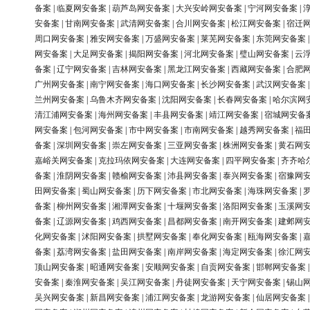
备案
|
临夏网安备案
|
葫芦岛网安备案
|
大兴安岭网安备案
|
宁河网安备案
|
安备案
|
甘南网安备案
|
武清网安备案
|
合川网安备案
|
松江网安备案
|
宿迁
周口网安备案
|
雅安网安备案
|
万盛网安备案
|
莱芜网安备案
|
东莞网安备案
网安备案
|
大足网安备案
|
揭阳网安备案
|
河北网安备案
|
璧山网安备案
|
云
备案
|
辽宁网安备案
|
吉林网安备案
|
黑龙江网安备案
|
西藏网安备案
|
合肥
广州网安备案
|
南宁网安备案
|
海口网安备案
|
长沙网安备案
|
武汉网安备案
兰州网安备案
|
乌鲁木齐网安备案
|
沈阳网安备案
|
长春网安备案
|
哈尔滨网
清江浦网安备案
|
海州网安备案
|
丰县网安备案
|
靖江网安备案
|
宿城网安备
网安备案
|
包河网安备案
|
市中网安备案
|
市南网安备案
|
越秀网安备案
|
福
备案
|
深圳网安备案
|
崇左网安备案
|
三亚网安备案
|
株洲网安备案
|
黄石网
嘉峪关网安备案
|
克拉玛依网安备案
|
大连网安备案
|
四平网安备案
|
齐齐哈
备案
|
淮阴网安备案
|
赣榆网安备案
|
沛县网安备案
|
泰兴网安备案
|
宿豫网
田网安备案
|
蜀山网安备案
|
历下网安备案
|
市北网安备案
|
海珠网安备案
|
备案
|
柳州网安备案
|
湘潭网安备案
|
十堰网安备案
|
洛阳网安备案
|
玉溪网
备案
|
辽源网安备案
|
鸡西网安备案
|
昌都网安备案
|
南开网安备案
|
建邺网
化网安备案
|
沭阳网安备案
|
拱墅网安备案
|
奉化网安备案
|
瓯海网安备案
|
备案
|
荔湾网安备案
|
盐田网安备案
|
南岸网安备案
|
海定网安备案
|
徐汇网
顶山网安备案
|
昭通网安备案
|
安顺网安备案
|
自贡网安备案
|
邯郸网安备案
安备案
|
秦淮网安备案
|
吴江网安备案
|
丹徒网安备案
|
天宁网安备案
|
锡山
吴兴网安备案
|
新昌网安备案
|
浦江网安备案
|
龙游网安备案
|
仙居网安备案