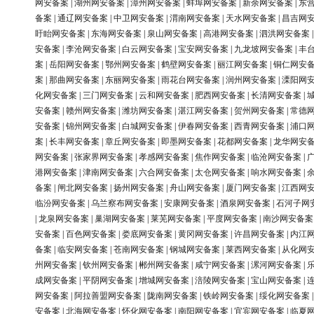
网安备案
|
湖州网安备案
|
漳州网安备案
|
蚌埠网安备案
|
新余网安备案
|
东
备案
|
通辽网安备案
|
中卫网安备案
|
渭南网安备案
|
天水网安备案
|
昌吉网
盱眙网安备案
|
东海网安备案
|
泉山网安备案
|
高港网安备案
|
泗洪网安备案
安备案
|
李沧网安备案
|
白云网安备案
|
宝安网安备案
|
九龙坡网安备案
|
丰
案
|
岳阳网安备案
|
鄂州网安备案
|
鹤壁网安备案
|
丽江网安备案
|
铜仁网安
案
|
那曲网安备案
|
东丽网安备案
|
雨花台网安备案
|
润州网安备案
|
溧阳网
化网安备案
|
三门网安备案
|
云和网安备案
|
肥西网安备案
|
长清网安备案
|
安备案
|
赣州网安备案
|
潍坊网安备案
|
湛江网安备案
|
贺州网安备案
|
常德
安备案
|
锦州网安备案
|
白城网安备案
|
伊春网安备案
|
西青网安备案
|
浦口
案
|
长丰网安备案
|
章丘网安备案
|
即墨网安备案
|
花都网安备案
|
龙华网安
网安备案
|
张家界网安备案
|
孝感网安备案
|
焦作网安备案
|
临沧网安备案
|
港网安备案
|
津南网安备案
|
六合网安备案
|
太仓网安备案
|
响水网安备案
|
备案
|
闸北网安备案
|
扬州网安备案
|
舟山网安备案
|
厦门网安备案
|
江西网
临汾网安备案
|
乌兰察布网安备案
|
安康网安备案
|
酒泉网安备案
|
石河子网
|
龙泉网安备案
|
巢湖网安备案
|
莱芜网安备案
|
平度网安备案
|
南沙网安备案
安备案
|
百色网安备案
|
娄底网安备案
|
黄冈网安备案
|
许昌网安备案
|
内江
备案
|
临安网安备案
|
苍南网安备案
|
钢城网安备案
|
莱西网安备案
|
从化网
州网安备案
|
钦州网安备案
|
郴州网安备案
|
咸宁网安备案
|
漯河网安备案
|
成网安备案
|
平阴网安备案
|
增城网安备案
|
涪陵网安备案
|
宝山网安备案
|
网安备案
|
阿拉善盟网安备案
|
陇南网安备案
|
铁岭网安备案
|
绥化网安备案
安备案
|
北海网安备案
|
怀化网安备案
|
南阳网安备案
|
宜宾网安备案
|
临夏