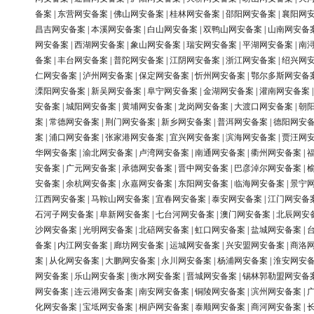
备案
|
东营网安备案
|
佛山网安备案
|
桂林网安备案
|
邵阳网安备案
|
襄阳网
昌吉网安备案
|
本溪网安备案
|
白山网安备案
|
双鸭山网安备案
|
山南网安备
网安备案
|
西湖网安备案
|
象山网安备案
|
瑞安网安备案
|
平湖网安备案
|
南
备案
|
丰台网安备案
|
普陀网安备案
|
江阴网安备案
|
浙江网安备案
|
绍兴网
仁网安备案
|
泸州网安备案
|
保定网安备案
|
忻州网安备案
|
鄂尔多斯网安备
溧阳网安备案
|
新吴网安备案
|
阜宁网安备案
|
金湖网安备案
|
灌南网安备案
安备案
|
城阳网安备案
|
黄埔网安备案
|
龙岗网安备案
|
大渡口网安备案
|
朝
案
|
常德网安备案
|
荆门网安备案
|
新乡网安备案
|
普洱网安备案
|
德阳网安
案
|
浦口网安备案
|
张家港网安备案
|
宜兴网安备案
|
滨海网安备案
|
贾汪网
华网安备案
|
渝北网安备案
|
卢湾网安备案
|
南通网安备案
|
衢州网安备案
|
安备案
|
广元网安备案
|
承德网安备案
|
晋中网安备案
|
巴彦淖尔网安备案
|
安备案
|
余杭网安备案
|
永嘉网安备案
|
东阳网安备案
|
临海网安备案
|
景宁
江西网安备案
|
马鞍山网安备案
|
宜春网安备案
|
泰安网安备案
|
江门网安备
石河子网安备案
|
阜新网安备案
|
七台河网安备案
|
澳门网安备案
|
北辰网安
沙网安备案
|
光明网安备案
|
北碚网安备案
|
虹口网安备案
|
盐城网安备案
|
备案
|
内江网安备案
|
廊坊网安备案
|
运城网安备案
|
兴安盟网安备案
|
商洛
案
|
从化网安备案
|
大鹏网安备案
|
永川网安备案
|
杨浦网安备案
|
淮安网安
网安备案
|
乐山网安备案
|
衡水网安备案
|
晋城网安备案
|
锡林郭勒盟网安备
网安备案
|
连云港网安备案
|
南安网安备案
|
铜陵网安备案
|
滨州网安备案
|
化网安备案
|
宝坻网安备案
|
桐庐网安备案
|
泰顺网安备案
|
商河网安备案
|