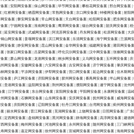
安备案
|
安阳网安备案
|
保山网安备案
|
毕节网安备案
|
攀枝花网安备案
|
邢台网安备案
|
案
|
红桥网安备案
|
栖霞网安备案
|
常熟网安备案
|
京口网安备案
|
钟楼网安备案
|
射阳
浔网安备案
|
磐安网安备案
|
常山网安备案
|
天台网安备案
|
松阳网安备案
|
肥东网安备
安备案
|
宁德网安备案
|
淮南网安备案
|
鹰潭网安备案
|
烟台网安备案
|
韶关网安备案
|
梧
案
|
延安网安备案
|
武威网安备案
|
阿克苏网安备案
|
丹东网安备案
|
松原网安备案
|
大
|
铜山网安备案
|
姜堰网安备案
|
滨江网安备案
|
乐清网安备案
|
海宁网安备案
|
兰溪网
阳网安备案
|
静安网安备案
|
昆山网安备案
|
金华网安备案
|
福建网安备案
|
莆田网安备
备案
|
张家口网安备案
|
吕梁网安备案
|
呼伦贝尔网安备案
|
汉中网安备案
|
张掖网安备
安备案
|
萧山网安备案
|
龙港网安备案
|
桐乡网安备案
|
义乌网安备案
|
玉环网安备案
|
庆
福州网安备案
|
安徽网安备案
|
六安网安备案
|
吉安网安备案
|
济宁网安备案
|
肇庆网安
榆林网安备案
|
平凉网安备案
|
伊犁网安备案
|
营口网安备案
|
延边网安备案
|
佳木斯网
网安备案
|
庐江网安备案
|
济阳网安备案
|
胶州网安备案
|
番禺网安备案
|
坪山网安备案
|
案
|
贵港网安备案
|
益阳网安备案
|
荆州网安备案
|
濮阳网安备案
|
遂宁网安备案
|
沧州
备案
|
江宁网安备案
|
东台网安备案
|
富阳网安备案
|
平阳网安备案
|
永康网安备案
|
温
台州网安备案
|
石狮网安备案
|
山东网安备案
|
安庆网安备案
|
抚州网安备案
|
威海网安
网安备案
|
庆阳网安备案
|
辽阳网安备案
|
牡丹江网安备案
|
台湾网安备案
|
蓟州网安备
备案
|
丽水网安备案
|
晋江网安备案
|
芜湖网安备案
|
上饶网安备案
|
日照网安备案
|
广东
案
|
定西网安备案
|
盘锦网安备案
|
黑河网安备案
|
静海网安备案
|
高淳网安备案
|
建德
广西网安备案
|
梅州网安备案
|
河池网安备案
|
永州网安备案
|
随州网安备案
|
三门峡网
长寿网安备案
|
嘉定网安备案
|
徐州网安备案
|
宣城网安备案
|
德州网安备案
|
海南网安