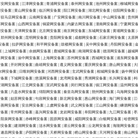
淳安网安备案
|
江津网安备案
|
青浦网安备案
|
泰州网安备案
|
池州网安备案
|
柳城网安
网安备案
|
黄山网安备案
|
临沂网安备案
|
阳江网安备案
|
湖北网安备案
|
信阳网安备案
|
|
驻马店网安备案
|
云南网安备案
|
广安网安备案
|
南川网安备案
|
中山网安备案
|
贵州
浮网安备案
|
山西网安备案
|
铜梁网安备案
|
内蒙古网安备案
|
潼南网安备案
|
宁夏网安
网安备案
|
天津网安备案
|
北京网安备案
|
南京网安备案
|
东城网安备案
|
黄埔网安备案
|
|
郑州网安备案
|
昆明网安备案
|
贵阳网安备案
|
成都网安备案
|
石家庄网安备案
|
太原
安备案
|
拉萨网安备案
|
和平网安备案
|
鼓楼网安备案
|
吴中网安备案
|
丹阳网安备案
|
案
|
上城网安备案
|
余姚网安备案
|
鹿城网安备案
|
南湖网安备案
|
德清网安备案
|
越城
田网安备案
|
渝中网安备案
|
上海网安备案
|
苏州网安备案
|
西城网安备案
|
浦东网安备
安备案
|
开封网安备案
|
曲靖网安备案
|
遵义网安备案
|
重庆网安备案
|
唐山网安备案
|
大
尔网安备案
|
日喀则网安备案
|
河西网安备案
|
玄武网安备案
|
相城网安备案
|
扬中网安
安备案
|
下城网安备案
|
慈溪网安备案
|
龙湾网安备案
|
秀洲网安备案
|
长兴网安备案
|
柯
罗湖网安备案
|
江北网安备案
|
宣武网安备案
|
闵行网安备案
|
镇江网安备案
|
温州网安
安备案
|
六盘水网安备案
|
绵阳网安备案
|
秦皇岛网安备案
|
朔州网安备案
|
乌海网安备
安备案
|
姑苏网安备案
|
句容网安备案
|
新北网安备案
|
惠山网安备案
|
海门网安备案
|
江
嘉善网安备案
|
安吉网安备案
|
上虞网安备案
|
武义网安备案
|
江山网安备案
|
嵊泗网安
安备案
|
常州网安备案
|
嘉兴网安备案
|
龙岩网安备案
|
阜阳网安备案
|
九江网安备案
|
枣
|
阳泉网安备案
|
赤峰网安备案
|
固原网安备案
|
咸阳网安备案
|
白银网安备案
|
哈密网
网安备案
|
建湖网安备案
|
涟水网安备案
|
灌云网安备案
|
云龙网安备案
|
海陵网安备案
|
|
遂昌网安备案
|
庐阳网安备案
|
天桥网安备案
|
崂山网安备案
|
天河网安备案
|
南山网