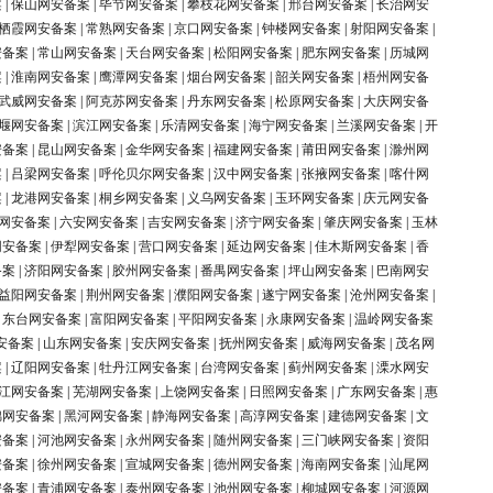
案
|
保山网安备案
|
毕节网安备案
|
攀枝花网安备案
|
邢台网安备案
|
长治网安
栖霞网安备案
|
常熟网安备案
|
京口网安备案
|
钟楼网安备案
|
射阳网安备案
|
安备案
|
常山网安备案
|
天台网安备案
|
松阳网安备案
|
肥东网安备案
|
历城网
案
|
淮南网安备案
|
鹰潭网安备案
|
烟台网安备案
|
韶关网安备案
|
梧州网安备
武威网安备案
|
阿克苏网安备案
|
丹东网安备案
|
松原网安备案
|
大庆网安备
堰网安备案
|
滨江网安备案
|
乐清网安备案
|
海宁网安备案
|
兰溪网安备案
|
开
安备案
|
昆山网安备案
|
金华网安备案
|
福建网安备案
|
莆田网安备案
|
滁州网
案
|
吕梁网安备案
|
呼伦贝尔网安备案
|
汉中网安备案
|
张掖网安备案
|
喀什网
案
|
龙港网安备案
|
桐乡网安备案
|
义乌网安备案
|
玉环网安备案
|
庆元网安备
网安备案
|
六安网安备案
|
吉安网安备案
|
济宁网安备案
|
肇庆网安备案
|
玉林
网安备案
|
伊犁网安备案
|
营口网安备案
|
延边网安备案
|
佳木斯网安备案
|
香
备案
|
济阳网安备案
|
胶州网安备案
|
番禺网安备案
|
坪山网安备案
|
巴南网安
益阳网安备案
|
荆州网安备案
|
濮阳网安备案
|
遂宁网安备案
|
沧州网安备案
|
|
东台网安备案
|
富阳网安备案
|
平阳网安备案
|
永康网安备案
|
温岭网安备案
安备案
|
山东网安备案
|
安庆网安备案
|
抚州网安备案
|
威海网安备案
|
茂名网
案
|
辽阳网安备案
|
牡丹江网安备案
|
台湾网安备案
|
蓟州网安备案
|
溧水网安
江网安备案
|
芜湖网安备案
|
上饶网安备案
|
日照网安备案
|
广东网安备案
|
惠
锦网安备案
|
黑河网安备案
|
静海网安备案
|
高淳网安备案
|
建德网安备案
|
文
安备案
|
河池网安备案
|
永州网安备案
|
随州网安备案
|
三门峡网安备案
|
资阳
安备案
|
徐州网安备案
|
宣城网安备案
|
德州网安备案
|
海南网安备案
|
汕尾网
安备案
|
青浦网安备案
|
泰州网安备案
|
池州网安备案
|
柳城网安备案
|
河源网