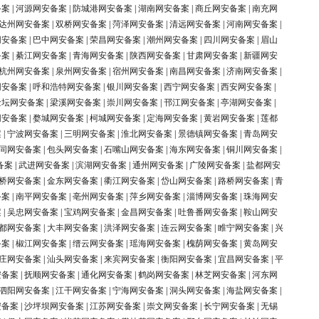
备案
|
河源网安备案
|
防城港网安备案
|
湖南网安备案
|
商丘网安备案
|
南充网
达州网安备案
|
双桥网安备案
|
菏泽网安备案
|
清远网安备案
|
河南网安备案
|
网安备案
|
巴中网安备案
|
荣昌网安备案
|
潮州网安备案
|
四川网安备案
|
眉山
备案
|
綦江网安备案
|
青海网安备案
|
陕西网安备案
|
甘肃网安备案
|
新疆网安
杭州网安备案
|
泉州网安备案
|
宿州网安备案
|
南昌网安备案
|
济南网安备案
|
网安备案
|
呼和浩特网安备案
|
银川网安备案
|
西宁网安备案
|
西安网安备案
|
金坛网安备案
|
梁溪网安备案
|
崇川网安备案
|
邗江网安备案
|
亭湖网安备案
|
网安备案
|
婺城网安备案
|
柯城网安备案
|
定海网安备案
|
黄岩网安备案
|
莲都
案
|
宁波网安备案
|
三明网安备案
|
淮北网安备案
|
景德镇网安备案
|
青岛网安
同网安备案
|
包头网安备案
|
石嘴山网安备案
|
海东网安备案
|
铜川网安备案
|
备案
|
武进网安备案
|
滨湖网安备案
|
通州网安备案
|
广陵网安备案
|
盐都网安
桥网安备案
|
金东网安备案
|
衢江网安备案
|
岱山网安备案
|
路桥网安备案
|
青
备案
|
南平网安备案
|
亳州网安备案
|
萍乡网安备案
|
淄博网安备案
|
珠海网安
案
|
吴忠网安备案
|
宝鸡网安备案
|
金昌网安备案
|
吐鲁番网安备案
|
鞍山网安
都网安备案
|
大丰网安备案
|
洪泽网安备案
|
连云网安备案
|
睢宁网安备案
|
兴
备案
|
椒江网安备案
|
缙云网安备案
|
瑶海网安备案
|
槐荫网安备案
|
黄岛网安
庄网安备案
|
汕头网安备案
|
来宾网安备案
|
衡阳网安备案
|
宜昌网安备案
|
平
安备案
|
抚顺网安备案
|
通化网安备案
|
鹤岗网安备案
|
林芝网安备案
|
河东网
泗阳网安备案
|
江干网安备案
|
宁海网安备案
|
洞头网安备案
|
海盐网安备案
|
安备案
|
沙坪坝网安备案
|
江苏网安备案
|
崇文网安备案
|
长宁网安备案
|
无锡