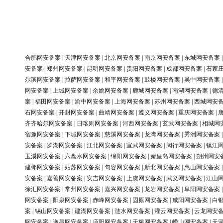
合肥网安备案
|
天津网安备案
|
北京网安备案
|
南京网安备案
|
东城网安备案
安备案
|
郑州网安备案
|
昆明网安备案
|
贵阳网安备案
|
成都网安备案
|
石家
尔滨网安备案
|
拉萨网安备案
|
和平网安备案
|
鼓楼网安备案
|
吴中网安备案
网安备案
|
上城网安备案
|
余姚网安备案
|
鹿城网安备案
|
南湖网安备案
|
德
案
|
福田网安备案
|
渝中网安备案
|
上海网安备案
|
苏州网安备案
|
西城网安
石网安备案
|
开封网安备案
|
曲靖网安备案
|
遵义网安备案
|
重庆网安备案
|
齐齐哈尔网安备案
|
日喀则网安备案
|
河西网安备案
|
玄武网安备案
|
相城网
宿豫网安备案
|
下城网安备案
|
慈溪网安备案
|
龙湾网安备案
|
秀洲网安备案
安备案
|
罗湖网安备案
|
江北网安备案
|
宣武网安备案
|
闵行网安备案
|
镇江
玉溪网安备案
|
六盘水网安备案
|
绵阳网安备案
|
秦皇岛网安备案
|
朔州网安
建邺网安备案
|
姑苏网安备案
|
句容网安备案
|
新北网安备案
|
惠山网安备案
安备案
|
嘉善网安备案
|
安吉网安备案
|
上虞网安备案
|
武义网安备案
|
江山
徐汇网安备案
|
常州网安备案
|
嘉兴网安备案
|
龙岩网安备案
|
阜阳网安备案
网安备案
|
阳泉网安备案
|
赤峰网安备案
|
固原网安备案
|
咸阳网安备案
|
白
案
|
锡山网安备案
|
建湖网安备案
|
涟水网安备案
|
灌云网安备案
|
云龙网安
网安备案
|
遂昌网安备案
|
庐阳网安备案
|
天桥网安备案
|
崂山网安备案
|
天