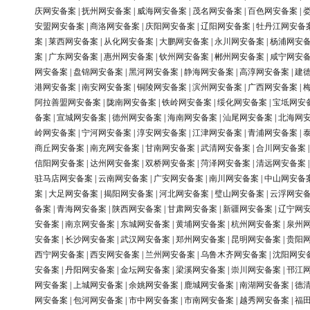
庆网安备案
|
抚州网安备案
|
威海网安备案
|
茂名网安备案
|
百色网安备案
|
安盟网安备案
|
商洛网安备案
|
庆阳网安备案
|
辽阳网安备案
|
牡丹江网安备
案
|
莱西网安备案
|
从化网安备案
|
大鹏网安备案
|
永川网安备案
|
杨浦网安
案
|
广东网安备案
|
惠州网安备案
|
钦州网安备案
|
郴州网安备案
|
咸宁网安
网安备案
|
盘锦网安备案
|
黑河网安备案
|
静海网安备案
|
高淳网安备案
|
建
港网安备案
|
南安网安备案
|
铜陵网安备案
|
滨州网安备案
|
广西网安备案
|
阿拉善盟网安备案
|
陇南网安备案
|
铁岭网安备案
|
绥化网安备案
|
宝坻网安
备案
|
宣城网安备案
|
德州网安备案
|
海南网安备案
|
汕尾网安备案
|
北海网
岭网安备案
|
宁河网安备案
|
淳安网安备案
|
江津网安备案
|
青浦网安备案
|
商丘网安备案
|
南充网安备案
|
甘南网安备案
|
武清网安备案
|
合川网安备案
信阳网安备案
|
达州网安备案
|
双桥网安备案
|
菏泽网安备案
|
清远网安备案
驻马店网安备案
|
云南网安备案
|
广安网安备案
|
南川网安备案
|
中山网安备
案
|
大足网安备案
|
揭阳网安备案
|
河北网安备案
|
璧山网安备案
|
云浮网安
备案
|
青海网安备案
|
陕西网安备案
|
甘肃网安备案
|
新疆网安备案
|
辽宁网
安备案
|
南京网安备案
|
东城网安备案
|
黄埔网安备案
|
杭州网安备案
|
泉州
安备案
|
长沙网安备案
|
武汉网安备案
|
郑州网安备案
|
昆明网安备案
|
贵阳
西宁网安备案
|
西安网安备案
|
兰州网安备案
|
乌鲁木齐网安备案
|
沈阳网安
安备案
|
丹阳网安备案
|
金坛网安备案
|
梁溪网安备案
|
崇川网安备案
|
邗江
网安备案
|
上城网安备案
|
余姚网安备案
|
鹿城网安备案
|
南湖网安备案
|
德
网安备案
|
包河网安备案
|
市中网安备案
|
市南网安备案
|
越秀网安备案
|
福