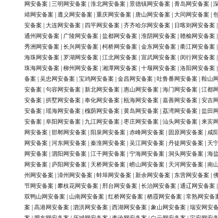
网安备案
|
三明网安备案
|
淮北网安备案
|
景德镇网安备案
|
青岛网安备案
|
靖网安备案
|
遵义网安备案
|
重庆网安备案
|
唐山网安备案
|
大同网安备案
|
安备案
|
大连网安备案
|
四平网安备案
|
齐齐哈尔网安备案
|
日喀则网安备案
通州网安备案
|
广陵网安备案
|
盐都网安备案
|
淮阴网安备案
|
赣榆网安备案
秀洲网安备案
|
长兴网安备案
|
柯桥网安备案
|
金东网安备案
|
衢江网安备案
海珠网安备案
|
罗湖网安备案
|
江北网安备案
|
宣武网安备案
|
闵行网安备案
珠海网安备案
|
柳州网安备案
|
湘潭网安备案
|
十堰网安备案
|
洛阳网安备案
备案
|
吴忠网安备案
|
宝鸡网安备案
|
金昌网安备案
|
吐鲁番网安备案
|
鞍山
安备案
|
句容网安备案
|
新北网安备案
|
惠山网安备案
|
海门网安备案
|
江都
安备案
|
拱墅网安备案
|
奉化网安备案
|
瓯海网安备案
|
嘉善网安备案
|
安吉
安备案
|
瑶海网安备案
|
槐荫网安备案
|
黄岛网安备案
|
荔湾网安备案
|
盐田
安备案
|
阜阳网安备案
|
九江网安备案
|
枣庄网安备案
|
汕头网安备案
|
来宾
网安备案
|
邯郸网安备案
|
阳泉网安备案
|
赤峰网安备案
|
固原网安备案
|
咸
网安备案
|
河东网安备案
|
秦淮网安备案
|
吴江网安备案
|
丹徒网安备案
|
天
网安备案
|
泗阳网安备案
|
江干网安备案
|
宁海网安备案
|
洞头网安备案
|
海
网安备案
|
庐阳网安备案
|
天桥网安备案
|
崂山网安备案
|
天河网安备案
|
南
州网安备案
|
漳州网安备案
|
蚌埠网安备案
|
新余网安备案
|
东营网安备案
|
节网安备案
|
攀枝花网安备案
|
邢台网安备案
|
长治网安备案
|
通辽网安备案
双鸭山网安备案
|
山南网安备案
|
红桥网安备案
|
栖霞网安备案
|
常熟网安备
案
|
高港网安备案
|
泗洪网安备案
|
西湖网安备案
|
象山网安备案
|
瑞安网安