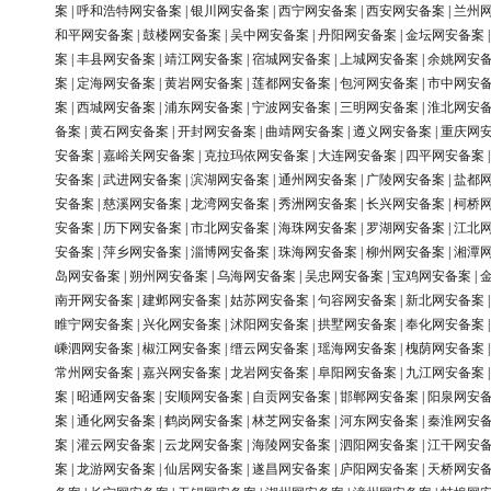
案
|
呼和浩特网安备案
|
银川网安备案
|
西宁网安备案
|
西安网安备案
|
兰州
和平网安备案
|
鼓楼网安备案
|
吴中网安备案
|
丹阳网安备案
|
金坛网安备案
案
|
丰县网安备案
|
靖江网安备案
|
宿城网安备案
|
上城网安备案
|
余姚网安
案
|
定海网安备案
|
黄岩网安备案
|
莲都网安备案
|
包河网安备案
|
市中网安
案
|
西城网安备案
|
浦东网安备案
|
宁波网安备案
|
三明网安备案
|
淮北网安
备案
|
黄石网安备案
|
开封网安备案
|
曲靖网安备案
|
遵义网安备案
|
重庆网
安备案
|
嘉峪关网安备案
|
克拉玛依网安备案
|
大连网安备案
|
四平网安备案
安备案
|
武进网安备案
|
滨湖网安备案
|
通州网安备案
|
广陵网安备案
|
盐都
安备案
|
慈溪网安备案
|
龙湾网安备案
|
秀洲网安备案
|
长兴网安备案
|
柯桥
安备案
|
历下网安备案
|
市北网安备案
|
海珠网安备案
|
罗湖网安备案
|
江北
安备案
|
萍乡网安备案
|
淄博网安备案
|
珠海网安备案
|
柳州网安备案
|
湘潭
岛网安备案
|
朔州网安备案
|
乌海网安备案
|
吴忠网安备案
|
宝鸡网安备案
|
南开网安备案
|
建邺网安备案
|
姑苏网安备案
|
句容网安备案
|
新北网安备案
睢宁网安备案
|
兴化网安备案
|
沭阳网安备案
|
拱墅网安备案
|
奉化网安备案
嵊泗网安备案
|
椒江网安备案
|
缙云网安备案
|
瑶海网安备案
|
槐荫网安备案
常州网安备案
|
嘉兴网安备案
|
龙岩网安备案
|
阜阳网安备案
|
九江网安备案
案
|
昭通网安备案
|
安顺网安备案
|
自贡网安备案
|
邯郸网安备案
|
阳泉网安
案
|
通化网安备案
|
鹤岗网安备案
|
林芝网安备案
|
河东网安备案
|
秦淮网安
案
|
灌云网安备案
|
云龙网安备案
|
海陵网安备案
|
泗阳网安备案
|
江干网安
案
|
龙游网安备案
|
仙居网安备案
|
遂昌网安备案
|
庐阳网安备案
|
天桥网安