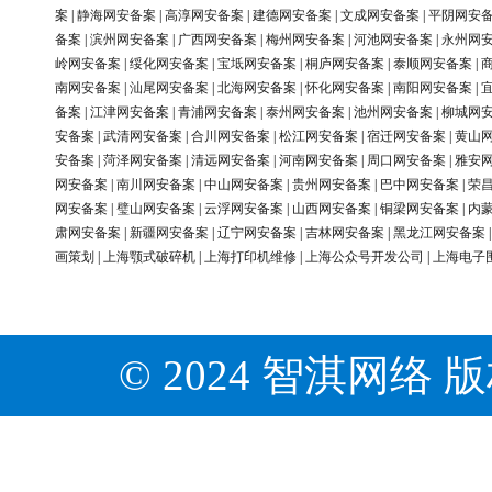
案
|
静海网安备案
|
高淳网安备案
|
建德网安备案
|
文成网安备案
|
平阴网安
备案
|
滨州网安备案
|
广西网安备案
|
梅州网安备案
|
河池网安备案
|
永州网
岭网安备案
|
绥化网安备案
|
宝坻网安备案
|
桐庐网安备案
|
泰顺网安备案
|
南网安备案
|
汕尾网安备案
|
北海网安备案
|
怀化网安备案
|
南阳网安备案
|
备案
|
江津网安备案
|
青浦网安备案
|
泰州网安备案
|
池州网安备案
|
柳城网
安备案
|
武清网安备案
|
合川网安备案
|
松江网安备案
|
宿迁网安备案
|
黄山
安备案
|
菏泽网安备案
|
清远网安备案
|
河南网安备案
|
周口网安备案
|
雅安
网安备案
|
南川网安备案
|
中山网安备案
|
贵州网安备案
|
巴中网安备案
|
荣
网安备案
|
璧山网安备案
|
云浮网安备案
|
山西网安备案
|
铜梁网安备案
|
内
肃网安备案
|
新疆网安备案
|
辽宁网安备案
|
吉林网安备案
|
黑龙江网安备案
画策划
|
上海颚式破碎机
|
上海打印机维修
|
上海公众号开发公司
|
上海电子
© 2024 智淇网络 版权所有