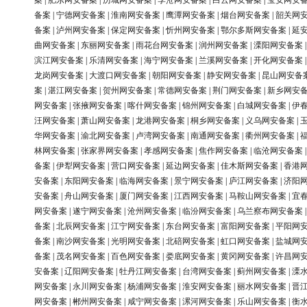
案
|
肥东网安备案
|
历城网安备案
|
李沧网安备案
|
白云网安备案
|
宝安网安
备案
|
宁德网安备案
|
淮南网安备案
|
鹰潭网安备案
|
烟台网安备案
|
韶关网
备案
|
泸州网安备案
|
保定网安备案
|
忻州网安备案
|
鄂尔多斯网安备案
|
延
曲网安备案
|
东丽网安备案
|
雨花台网安备案
|
润州网安备案
|
溧阳网安备案
滨江网安备案
|
乐清网安备案
|
海宁网安备案
|
兰溪网安备案
|
开化网安备案
龙岗网安备案
|
大渡口网安备案
|
朝阳网安备案
|
静安网安备案
|
昆山网安备
案
|
湛江网安备案
|
贺州网安备案
|
常德网安备案
|
荆门网安备案
|
新乡网安
网安备案
|
张掖网安备案
|
喀什网安备案
|
锦州网安备案
|
白城网安备案
|
伊
汪网安备案
|
萧山网安备案
|
龙港网安备案
|
桐乡网安备案
|
义乌网安备案
|
华网安备案
|
渝北网安备案
|
卢湾网安备案
|
南通网安备案
|
衢州网安备案
|
林网安备案
|
张家界网安备案
|
孝感网安备案
|
焦作网安备案
|
临沧网安备案
备案
|
伊犁网安备案
|
营口网安备案
|
延边网安备案
|
佳木斯网安备案
|
香港
安备案
|
东阳网安备案
|
临海网安备案
|
景宁网安备案
|
庐江网安备案
|
济阳
安备案
|
舟山网安备案
|
厦门网安备案
|
江西网安备案
|
马鞍山网安备案
|
宜
网安备案
|
遂宁网安备案
|
沧州网安备案
|
临汾网安备案
|
乌兰察布网安备案
备案
|
北辰网安备案
|
江宁网安备案
|
东台网安备案
|
富阳网安备案
|
平阳网
备案
|
南沙网安备案
|
光明网安备案
|
北碚网安备案
|
虹口网安备案
|
盐城网
备案
|
茂名网安备案
|
百色网安备案
|
娄底网安备案
|
黄冈网安备案
|
许昌网
安备案
|
辽阳网安备案
|
牡丹江网安备案
|
台湾网安备案
|
蓟州网安备案
|
溧
网安备案
|
永川网安备案
|
杨浦网安备案
|
淮安网安备案
|
丽水网安备案
|
晋
网安备案
|
郴州网安备案
|
咸宁网安备案
|
漯河网安备案
|
乐山网安备案
|
衡