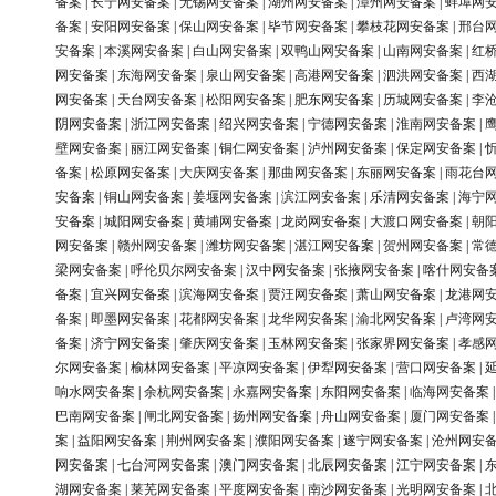
备案
|
长宁网安备案
|
无锡网安备案
|
湖州网安备案
|
漳州网安备案
|
蚌埠网
备案
|
安阳网安备案
|
保山网安备案
|
毕节网安备案
|
攀枝花网安备案
|
邢台
安备案
|
本溪网安备案
|
白山网安备案
|
双鸭山网安备案
|
山南网安备案
|
红
网安备案
|
东海网安备案
|
泉山网安备案
|
高港网安备案
|
泗洪网安备案
|
西
网安备案
|
天台网安备案
|
松阳网安备案
|
肥东网安备案
|
历城网安备案
|
李
阴网安备案
|
浙江网安备案
|
绍兴网安备案
|
宁德网安备案
|
淮南网安备案
|
壁网安备案
|
丽江网安备案
|
铜仁网安备案
|
泸州网安备案
|
保定网安备案
|
备案
|
松原网安备案
|
大庆网安备案
|
那曲网安备案
|
东丽网安备案
|
雨花台
安备案
|
铜山网安备案
|
姜堰网安备案
|
滨江网安备案
|
乐清网安备案
|
海宁
安备案
|
城阳网安备案
|
黄埔网安备案
|
龙岗网安备案
|
大渡口网安备案
|
朝
网安备案
|
赣州网安备案
|
潍坊网安备案
|
湛江网安备案
|
贺州网安备案
|
常
梁网安备案
|
呼伦贝尔网安备案
|
汉中网安备案
|
张掖网安备案
|
喀什网安备
备案
|
宜兴网安备案
|
滨海网安备案
|
贾汪网安备案
|
萧山网安备案
|
龙港网
备案
|
即墨网安备案
|
花都网安备案
|
龙华网安备案
|
渝北网安备案
|
卢湾网
备案
|
济宁网安备案
|
肇庆网安备案
|
玉林网安备案
|
张家界网安备案
|
孝感
尔网安备案
|
榆林网安备案
|
平凉网安备案
|
伊犁网安备案
|
营口网安备案
|
响水网安备案
|
余杭网安备案
|
永嘉网安备案
|
东阳网安备案
|
临海网安备案
巴南网安备案
|
闸北网安备案
|
扬州网安备案
|
舟山网安备案
|
厦门网安备案
案
|
益阳网安备案
|
荆州网安备案
|
濮阳网安备案
|
遂宁网安备案
|
沧州网安
网安备案
|
七台河网安备案
|
澳门网安备案
|
北辰网安备案
|
江宁网安备案
|
湖网安备案
|
莱芜网安备案
|
平度网安备案
|
南沙网安备案
|
光明网安备案
|